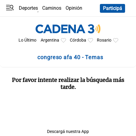
Deportes
Caminos
Opinión
Participá
Programas
Últimas coberturas
Últimas 24 h
En YouTube
Clima
Horóscopo
Lo Último
Argentina
Córdoba
Rosario
congreso afa 40 - Temas
Por favor intente realizar la búsqueda más
tarde.
Descargá nuestra App