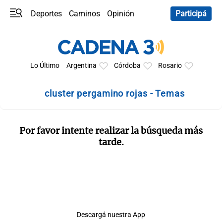
Deportes
Caminos
Opinión
Participá
Programas
Últimas coberturas
Últimas 24 h
En YouTube
Clima
Horóscopo
Lo Último
Argentina
Córdoba
Rosario
cluster pergamino rojas - Temas
Por favor intente realizar la búsqueda más
tarde.
Descargá nuestra App