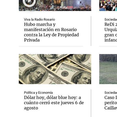
Viva la Radio Rosario
Socieda
Hubo marcha y
ReDi 2
manifestación en Rosario
Urquiz
contra la Ley de Propiedad
gran c
Notas
Notas
Privada
infanc
Editorial
Mundial 2026
La Sol
Política y Economía
Socieda
Dólar hoy, dólar blue hoy: a
Caso 
cuánto cerró este jueves 6 de
perito
agosto
Cailla