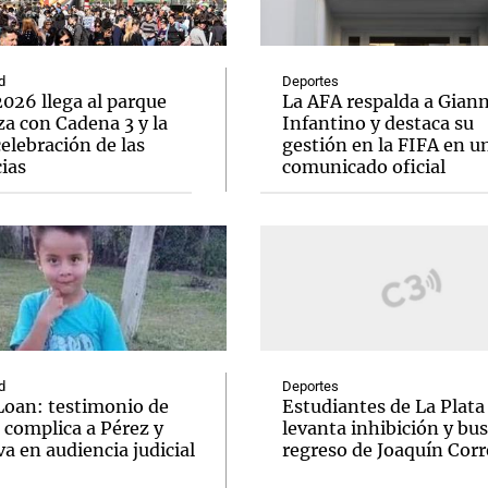
d
Deportes
026 llega al parque
La AFA respalda a Giann
a con Cadena 3 y la
Infantino y destaca su
elebración de las
gestión en la FIFA en u
Notas
Notas
No
ias
comunicado oficial
e en Cadena 3
El huracán de Arequito
Cadena 3 en
d
Deportes
Loan: testimonio de
Estudiantes de La Plata
 complica a Pérez y
levanta inhibición y bus
va en audiencia judicial
regreso de Joaquín Corr