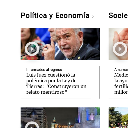
Política y Economía
Soci
Informados al regreso
Amamos 
Luis Juez cuestionó la
Medic
polémica por la Ley de
la ay
Tierras: "Construyeron un
fertil
relato mentiroso"
millo