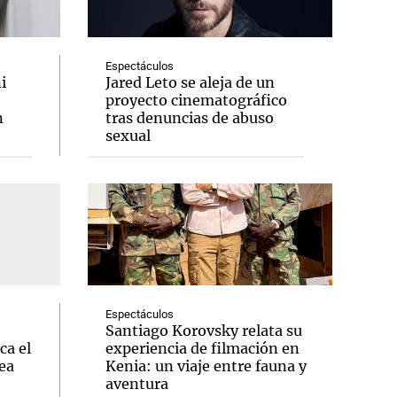
Espectáculos
i
Jared Leto se aleja de un
proyecto cinematográfico
Notas
n
tras denuncias de abuso
tas
Notas
sexual
Venezuela de
 Groenlandia
Comprometidos
Madur
Espectáculos
Santiago Korovsky relata su
ca el
experiencia de filmación en
ea
Kenia: un viaje entre fauna y
aventura