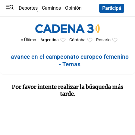
Deportes
Caminos
Opinión
Participá
Programas
Últimas coberturas
Últimas 24 h
En YouTube
Clima
Horóscopo
Lo Último
Argentina
Córdoba
Rosario
avance en el campeonato europeo femenino
- Temas
Por favor intente realizar la búsqueda más
tarde.