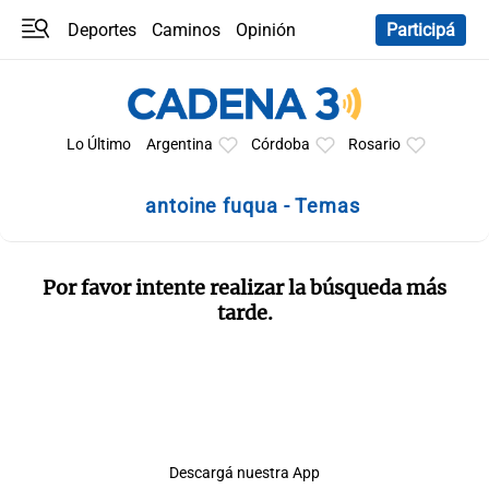
Deportes
Caminos
Opinión
Participá
Programas
Últimas coberturas
Últimas 24 h
En YouTube
Clima
Horóscopo
Lo Último
Argentina
Córdoba
Rosario
antoine fuqua - Temas
Por favor intente realizar la búsqueda más
tarde.
Descargá nuestra App