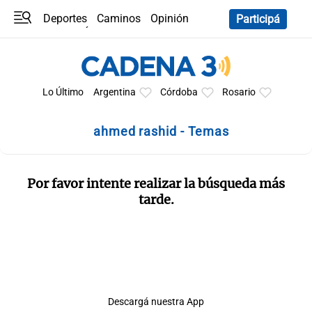
Deportes
Caminos
Opinión
Participá
Programas
Últimas coberturas
Últimas 24 h
En YouTube
Clima
Horóscopo
Lo Último
Argentina
Córdoba
Rosario
ahmed rashid - Temas
Por favor intente realizar la búsqueda más
tarde.
Descargá nuestra App