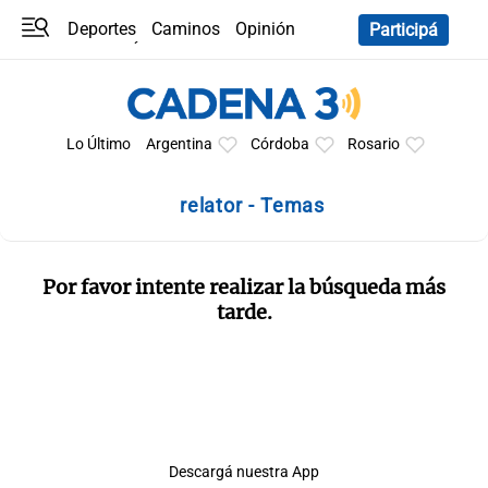
Deportes
Caminos
Opinión
Participá
Programas
Últimas coberturas
Últimas 24 h
En YouTube
Clima
Horóscopo
Lo Último
Argentina
Córdoba
Rosario
relator - Temas
Por favor intente realizar la búsqueda más
tarde.
Descargá nuestra App