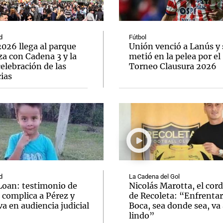
d
Fútbol
026 llega al parque
Unión venció a Lanús y 
a con Cadena 3 y la
metió en la pelea por el
elebración de las
Torneo Clausura 2026
Notas
Notas
No
ias
e en Cadena 3
El huracán de Arequito
Cadena 3 en
d
La Cadena del Gol
Loan: testimonio de
Nicolás Marotta, el cor
 complica a Pérez y
de Recoleta: “Enfrentar
va en audiencia judicial
Boca, sea donde sea, va 
lindo”