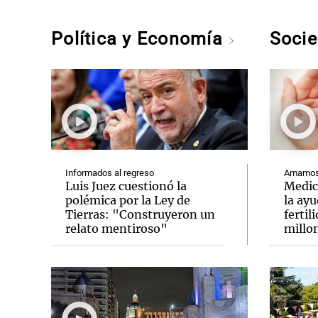
Política y Economía
Soci
Informados al regreso
Amamos 
Luis Juez cuestionó la
Medic
polémica por la Ley de
la ay
Tierras: "Construyeron un
fertil
relato mentiroso"
millo