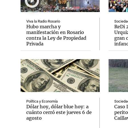
Viva la Radio Rosario
Socieda
Hubo marcha y
ReDi 2
manifestación en Rosario
Urquiz
contra la Ley de Propiedad
gran c
Notas
Notas
Privada
infanc
Editorial
Mundial 2026
La Sol
Política y Economía
Socieda
Dólar hoy, dólar blue hoy: a
Caso 
cuánto cerró este jueves 6 de
perito
agosto
Cailla