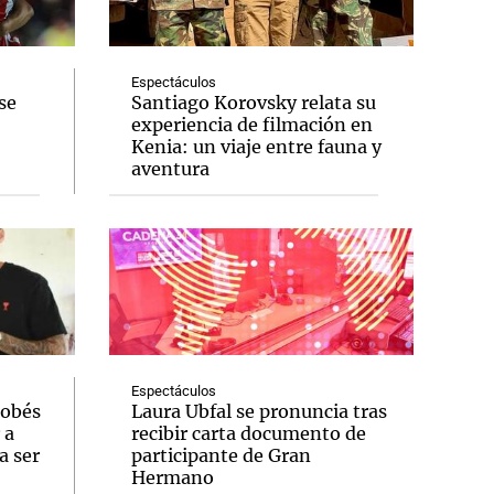
Espectáculos
se
Santiago Korovsky relata su
experiencia de filmación en
Notas
Kenia: un viaje entre fauna y
tas
Notas
aventura
Venezuela de
 Groenlandia
Comprometidos
Madur
Espectáculos
dobés
Laura Ubfal se pronuncia tras
 a
recibir carta documento de
a ser
participante de Gran
Hermano