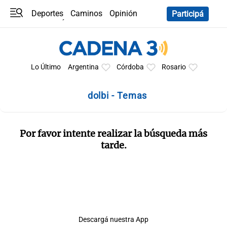
Deportes
Caminos
Opinión
Participá
Programas
Últimas coberturas
Últimas 24 h
En YouTube
Clima
Horóscopo
Lo Último
Argentina
Córdoba
Rosario
dolbi - Temas
Por favor intente realizar la búsqueda más
tarde.
Descargá nuestra App