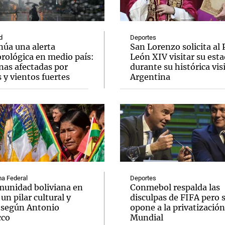
d
Deportes
núa una alerta
San Lorenzo solicita al
rológica en medio país:
León XIV visitar su esta
nas afectadas por
durante su histórica visi
Notas
Notas
No
s y vientos fuertes
Argentina
e en Cadena 3
El huracán de Arequito
Cadena 3 en
a Federal
Deportes
munidad boliviana en
Conmebol respalda las
 un pilar cultural y
disculpas de FIFA pero 
l según Antonio
opone a la privatización
cco
Mundial