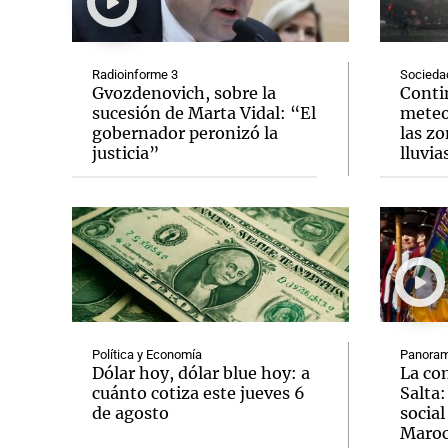
Radioinforme 3
Socieda
Gvozdenovich, sobre la
Conti
sucesión de Marta Vidal: “El
meteo
gobernador peronizó la
las zo
Notas
Notas
justicia”
lluvia
Editorial
Mundial 2026
La Sol
Política y Economía
Panoram
Dólar hoy, dólar blue hoy: a
La co
cuánto cotiza este jueves 6
Salta:
de agosto
socia
Maro