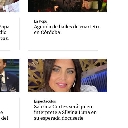
La Popu
 Papa
Agenda de bailes de cuarteto
dio
en Córdoba
Notas
ta a
tas
Notas
Venezuela de
 Groenlandia
Comprometidos
Madur
Espectáculos
Sabrina Cortez será quien
se
interprete a Silvina Luna en
 del
su esperada docuserie