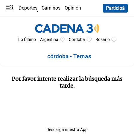
Deportes
Caminos
Opinión
Participá
Programas
Últimas coberturas
Últimas 24 h
En YouTube
Clima
Horóscopo
Lo Último
Argentina
Córdoba
Rosario
córdoba - Temas
Por favor intente realizar la búsqueda más
tarde.
Descargá nuestra App