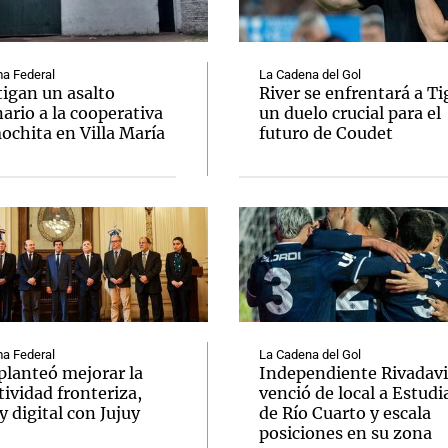
a Federal
La Cadena del Gol
tigan un asalto
River se enfrentará a Ti
ario a la cooperativa
un duelo crucial para el
ochita en Villa María
futuro de Coudet
Notas
Notas
No
e en Cadena 3
El huracán de Arequito
Cadena 3 en
a Federal
La Cadena del Gol
planteó mejorar la
Independiente Rivadav
ividad fronteriza,
venció de local a Estudi
y digital con Jujuy
de Río Cuarto y escala
posiciones en su zona