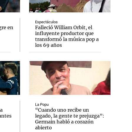
Espectáculos
gre en
Falleció William Orbit, el
influyente productor que
Notas
transformó la música pop a
tas
Notas
los 69 años
Venezuela de
 Groenlandia
Comprometidos
Madur
La Popu
ia
“Cuando uno recibe un
antes
legado, la gente te prejuzga”:
Germain habló a corazón
abierto