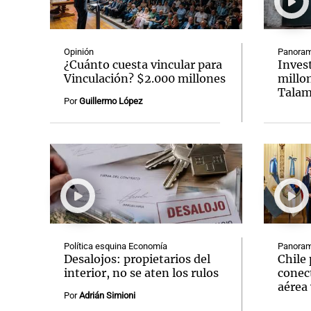
Opinión
Panoram
¿Cuánto cuesta vincular para
Inves
Vinculación? $2.000 millones
millon
Talam
Notas
Notas
Por
Guillermo López
Editorial
Mundial 2026
La Sol
Política esquina Economía
Panoram
Desalojos: propietarios del
Chile 
interior, no se aten los rulos
conect
aérea 
Por
Adrián Simioni