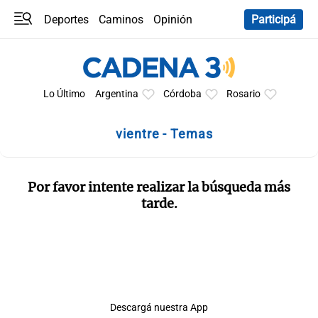
Deportes
Caminos
Opinión
Participá
Programas
Últimas coberturas
Últimas 24 h
En YouTube
Clima
Horóscopo
Lo Último
Argentina
Córdoba
Rosario
vientre - Temas
Por favor intente realizar la búsqueda más
tarde.
Descargá nuestra App