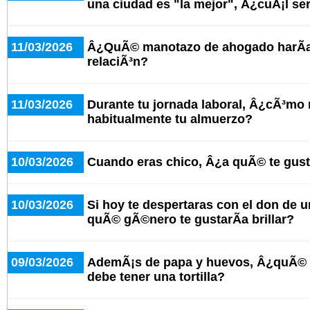
una ciudad es "la mejor", Â¿cuÃ¡l se
11/03/2026
Â¿QuÃ© manotazo de ahogado harÃ­as
relaciÃ³n?
11/03/2026
Durante tu jornada laboral, Â¿cÃ³mo
habitualmente tu almuerzo?
10/03/2026
Cuando eras chico, Â¿a quÃ© te gus
10/03/2026
Si hoy te despertaras con el don de u
quÃ© gÃ©nero te gustarÃ­a brillar?
09/03/2026
AdemÃ¡s de papa y huevos, Â¿quÃ© o
debe tener una tortilla?