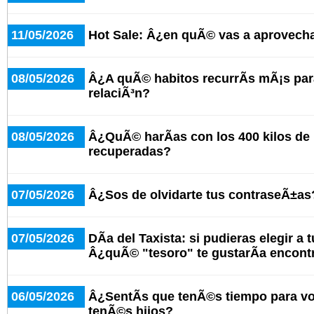
11/05/2026
Hot Sale: Â¿en quÃ© vas a aprovecha
08/05/2026
Â¿A quÃ© habitos recurrÃ­s mÃ¡s par
relaciÃ³n?
08/05/2026
Â¿QuÃ© harÃ­as con los 400 kilos de
recuperadas?
07/05/2026
Â¿Sos de olvidarte tus contraseÃ±as
07/05/2026
DÃ­a del Taxista: si pudieras elegir a 
Â¿quÃ© "tesoro" te gustarÃ­a encont
06/05/2026
Â¿SentÃ­s que tenÃ©s tiempo para v
tenÃ©s hijos?