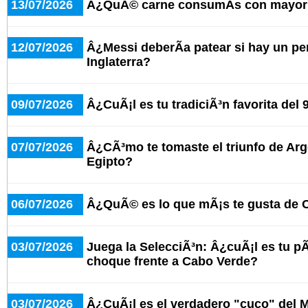
13/07/2026
Â¿QuÃ© carne consumÃ­s con mayor 
12/07/2026
Â¿Messi deberÃ­a patear si hay un pe
Inglaterra?
09/07/2026
Â¿CuÃ¡l es tu tradiciÃ³n favorita del 
07/07/2026
Â¿CÃ³mo te tomaste el triunfo de Arg
Egipto?
06/07/2026
Â¿QuÃ© es lo que mÃ¡s te gusta de 
03/07/2026
Juega la SelecciÃ³n: Â¿cuÃ¡l es tu pÃ¡
choque frente a Cabo Verde?
03/07/2026
Â¿CuÃ¡l es el verdadero "cuco" del 