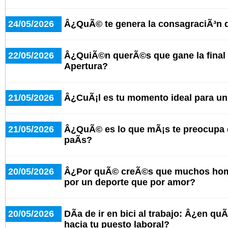
24/05/2026
Â¿QuÃ© te genera la consagraciÃ³n 
22/05/2026
Â¿QuiÃ©n querÃ©s que gane la final 
Apertura?
21/05/2026
Â¿CuÃ¡l es tu momento ideal para u
21/05/2026
Â¿QuÃ© es lo que mÃ¡s te preocupa d
paÃ­s?
20/05/2026
Â¿Por quÃ© creÃ©s que muchos hom
por un deporte que por amor?
20/05/2026
DÃ­a de ir en bici al trabajo: Â¿en qu
hacia tu puesto laboral?