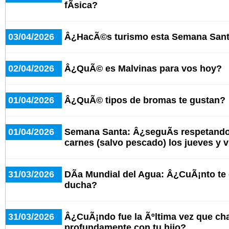
fÃ­sica?
03/04/2026
Â¿HacÃ©s turismo esta Semana San
02/04/2026
Â¿QuÃ© es Malvinas para vos hoy?
01/04/2026
Â¿QuÃ© tipos de bromas te gustan?
01/04/2026
Semana Santa: Â¿seguÃ­s respetando
carnes (salvo pescado) los jueves y 
31/03/2026
DÃ­a Mundial del Agua: Â¿CuÃ¡nto te
ducha?
31/03/2026
Â¿CuÃ¡ndo fue la Ãºltima vez que cha
profundamente con tu hijo?