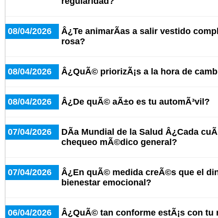
regularidad?
08/04/2026
Â¿Te animarÃ­as a salir vestido comp
rosa?
08/04/2026
Â¿QuÃ© priorizÃ¡s a la hora de cambi
08/04/2026
Â¿De quÃ© aÃ±o es tu automÃ³vil?
07/04/2026
DÃ­a Mundial de la Salud Â¿Cada cuÃ
chequeo mÃ©dico general?
07/04/2026
Â¿En quÃ© medida creÃ©s que el dine
bienestar emocional?
06/04/2026
Â¿QuÃ© tan conforme estÃ¡s con tu n