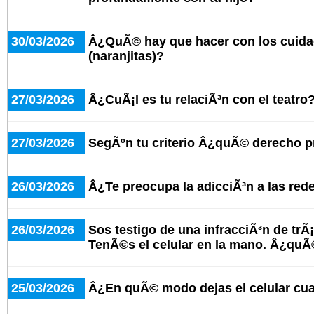
30/03/2026
Â¿QuÃ© hay que hacer con los cuid
(naranjitas)?
27/03/2026
Â¿CuÃ¡l es tu relaciÃ³n con el teatro
27/03/2026
SegÃºn tu criterio Â¿quÃ© derecho 
26/03/2026
Â¿Te preocupa la adicciÃ³n a las red
26/03/2026
Sos testigo de una infracciÃ³n de trÃ¡
TenÃ©s el celular en la mano. Â¿qu
25/03/2026
Â¿En quÃ© modo dejas el celular cu