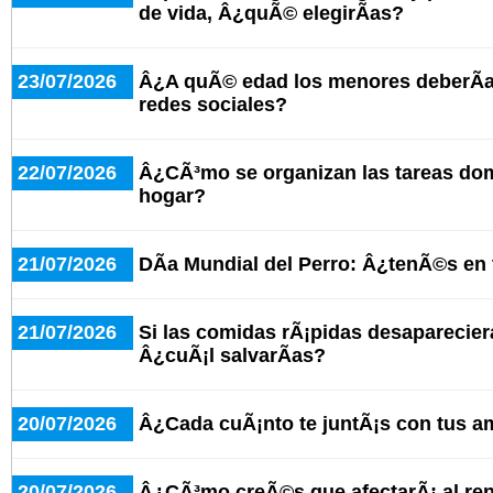
de vida, Â¿quÃ© elegirÃ­as?
23/07/2026
Â¿A quÃ© edad los menores deberÃ­a
redes sociales?
22/07/2026
Â¿CÃ³mo se organizan las tareas do
hogar?
21/07/2026
DÃ­a Mundial del Perro: Â¿tenÃ©s en
21/07/2026
Si las comidas rÃ¡pidas desaparecier
Â¿cuÃ¡l salvarÃ­as?
20/07/2026
Â¿Cada cuÃ¡nto te juntÃ¡s con tus a
20/07/2026
Â¿CÃ³mo creÃ©s que afectarÃ¡ al ren