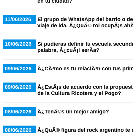
en tu ciudad?
11/06/2026
El grupo de WhatsApp del barrio o del
viaje de ida. Â¿QuÃ© rol ocupÃ¡s ahÃ
10/06/2026
Si pudieras definir tu escuela secund
palabra, Â¿cuÃ¡l serÃ­a?
09/06/2026
Â¿CÃ³mo es tu relaciÃ³n con tus pri
09/06/2026
Â¿EstÃ¡s de acuerdo con la propuesta
de la Cultura Ricotera y el Pogo?
08/06/2026
Â¿TenÃ©s un mejor amigo?
08/06/2026
Â¿QuÃ© figura del rock argentino te