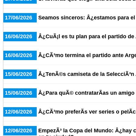
17/06/2026
Seamos sinceros: Â¿estamos para e
16/06/2026
Â¿CuÃ¡l es tu plan para el partido de
16/06/2026
Â¿CÃ³mo termina el partido ante Arge
15/06/2026
Â¿TenÃ©s camiseta de la SelecciÃ³n
15/06/2026
Â¿Para quÃ© contratarÃ­as un amigo 
12/06/2026
Â¿CÃ³mo preferÃ­s ver series o pelÃ­
12/06/2026
EmpezÃ³ la Copa del Mundo: Â¿hay c