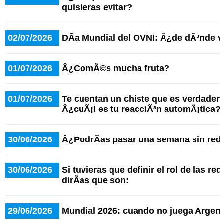
quisieras evitar?
02/07/2026
DÃ­a Mundial del OVNI: Â¿de dÃ³nde 
01/07/2026
Â¿ComÃ©s mucha fruta?
01/07/2026
Te cuentan un chiste que es verdad
Â¿cuÃ¡l es tu reacciÃ³n automÃ¡tica
30/06/2026
Â¿PodrÃ­as pasar una semana sin red
30/06/2026
Si tuvieras que definir el rol de las r
dirÃ­as que son:
29/06/2026
Mundial 2026: cuando no juega Argent