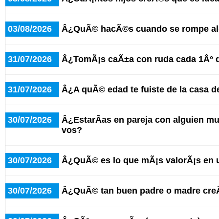
03/08/2026
Â¿QuÃ© hacÃ©s cuando se rompe alg
31/07/2026
Â¿TomÃ¡s caÃ±a con ruda cada 1Â° 
31/07/2026
Â¿A quÃ© edad te fuiste de la casa d
30/07/2026
Â¿EstarÃ­as en pareja con alguien 
vos?
30/07/2026
Â¿QuÃ© es lo que mÃ¡s valorÃ¡s en 
30/07/2026
Â¿QuÃ© tan buen padre o madre cre