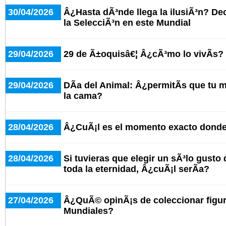
30/04/2026
Â¿Hasta dÃ³nde llega la ilusiÃ³n? De
la SelecciÃ³n en este Mundial
29/04/2026
29 de Ã±oquisâ€¦ Â¿cÃ³mo lo vivÃ­s?
29/04/2026
DÃ­a del Animal: Â¿permitÃ­s que tu
la cama?
28/04/2026
Â¿CuÃ¡l es el momento exacto donde 
28/04/2026
Si tuvieras que elegir un sÃ³lo gusto
toda la eternidad, Â¿cuÃ¡l serÃ­a?
27/04/2026
Â¿QuÃ© opinÃ¡s de coleccionar figuri
Mundiales?