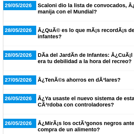
29/05/2026
Scaloni dio la lista de convocados, 
manija con el Mundial?
28/05/2026
Â¿QuÃ© es lo que mÃ¡s recordÃ¡s del
infantes?
28/05/2026
DÃ­a del JardÃ­n de Infantes: Â¿CuÃ¡l
era tu debilidad a la hora del recreo?
27/05/2026
Â¿TenÃ©s ahorros en dÃ³lares?
26/05/2026
Â¿Ya usaste el nuevo sistema de est
CÃ³rdoba con controladores?
26/05/2026
Â¿MirÃ¡s los octÃ³gonos negros antes
compra de un alimento?