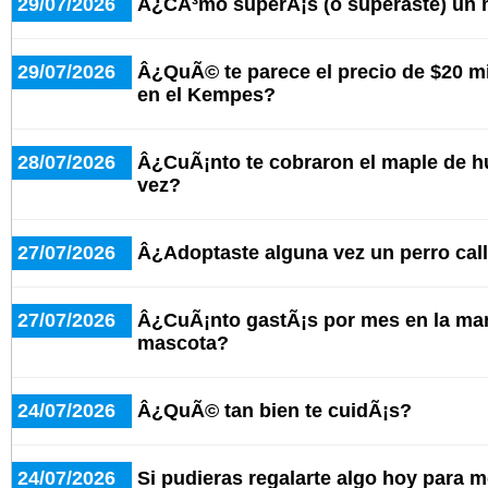
29/07/2026
Â¿CÃ³mo superÃ¡s (o superaste) un 
29/07/2026
Â¿QuÃ© te parece el precio de $20 mi
en el Kempes?
28/07/2026
Â¿CuÃ¡nto te cobraron el maple de h
vez?
27/07/2026
Â¿Adoptaste alguna vez un perro cal
27/07/2026
Â¿CuÃ¡nto gastÃ¡s por mes en la man
mascota?
24/07/2026
Â¿QuÃ© tan bien te cuidÃ¡s?
24/07/2026
Si pudieras regalarte algo hoy para m