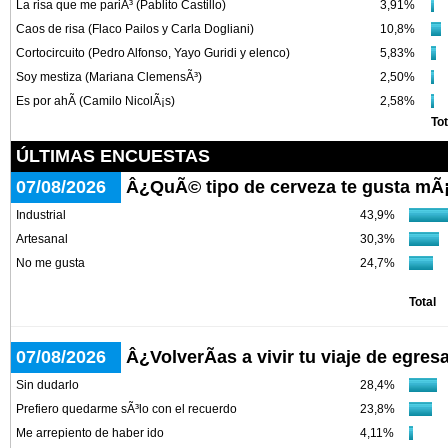
La risa que me pariÃ³ (Pablito Castillo)
3,91%
Caos de risa (Flaco Pailos y Carla Dogliani)
10,8%
Cortocircuito (Pedro Alfonso, Yayo Guridi y elenco)
5,83%
Soy mestiza (Mariana ClemensÃ³)
2,50%
Es por ahÃ­ (Camilo NicolÃ¡s)
2,58%
Tot
ÚLTIMAS ENCUESTAS
07/08/2026
Â¿QuÃ© tipo de cerveza te gusta mÃ
Industrial
43,9%
Artesanal
30,3%
No me gusta
24,7%
Total
07/08/2026
Â¿VolverÃ­as a vivir tu viaje de egre
Sin dudarlo
28,4%
Prefiero quedarme sÃ³lo con el recuerdo
23,8%
Me arrepiento de haber ido
4,11%