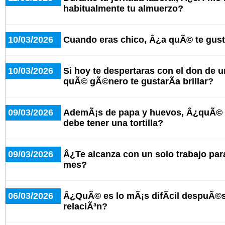
habitualmente tu almuerzo?
10/03/2026
Cuando eras chico, Â¿a quÃ© te gus
10/03/2026
Si hoy te despertaras con el don de u
quÃ© gÃ©nero te gustarÃ­a brillar?
09/03/2026
AdemÃ¡s de papa y huevos, Â¿quÃ© o
debe tener una tortilla?
09/03/2026
Â¿Te alcanza con un solo trabajo para 
mes?
06/03/2026
Â¿QuÃ© es lo mÃ¡s difÃ­cil despuÃ©s
relaciÃ³n?