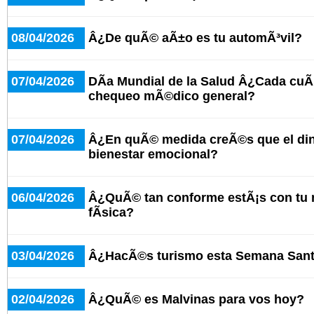
08/04/2026
Â¿De quÃ© aÃ±o es tu automÃ³vil?
07/04/2026
DÃ­a Mundial de la Salud Â¿Cada cuÃ
chequeo mÃ©dico general?
07/04/2026
Â¿En quÃ© medida creÃ©s que el dine
bienestar emocional?
06/04/2026
Â¿QuÃ© tan conforme estÃ¡s con tu n
fÃ­sica?
03/04/2026
Â¿HacÃ©s turismo esta Semana San
02/04/2026
Â¿QuÃ© es Malvinas para vos hoy?