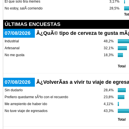
El que solo tira memes
3,17%
No estoy, salÃ­ corriendo
28,5%
Tot
ÚLTIMAS ENCUESTAS
07/08/2026
Â¿QuÃ© tipo de cerveza te gusta mÃ
Industrial
48,2%
Artesanal
32,1%
No me gusta
18,3%
Total
07/08/2026
Â¿VolverÃ­as a vivir tu viaje de egre
Sin dudarlo
28,4%
Prefiero quedarme sÃ³lo con el recuerdo
23,8%
Me arrepiento de haber ido
4,11%
No tuve viaje de egresados
43,3%
Total