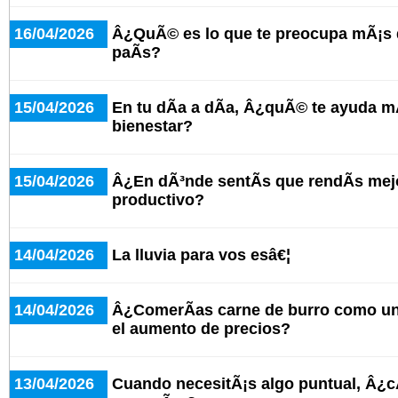
16/04/2026
Â¿QuÃ© es lo que te preocupa mÃ¡s d
paÃ­s?
15/04/2026
En tu dÃ­a a dÃ­a, Â¿quÃ© te ayuda mÃ
bienestar?
15/04/2026
Â¿En dÃ³nde sentÃ­s que rendÃ­s mej
productivo?
14/04/2026
La lluvia para vos esâ€¦
14/04/2026
Â¿ComerÃ­as carne de burro como una
el aumento de precios?
13/04/2026
Cuando necesitÃ¡s algo puntual, Â¿c