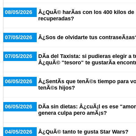
08/05/2026
Â¿QuÃ© harÃ­as con los 400 kilos de
recuperadas?
07/05/2026
Â¿Sos de olvidarte tus contraseÃ±as
07/05/2026
DÃ­a del Taxista: si pudieras elegir a 
Â¿quÃ© "tesoro" te gustarÃ­a encont
06/05/2026
Â¿SentÃ­s que tenÃ©s tiempo para v
tenÃ©s hijos?
06/05/2026
DÃ­a sin dietas: Â¿cuÃ¡l es ese "amo
genera culpa pero amÃ¡s?
04/05/2026
Â¿QuÃ© tanto te gusta Star Wars?