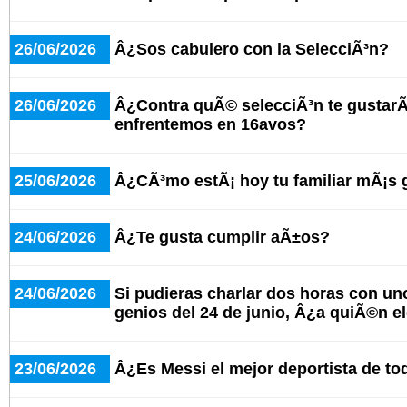
26/06/2026
Â¿Sos cabulero con la SelecciÃ³n?
26/06/2026
Â¿Contra quÃ© selecciÃ³n te gustarÃ
enfrentemos en 16avos?
25/06/2026
Â¿CÃ³mo estÃ¡ hoy tu familiar mÃ¡s
24/06/2026
Â¿Te gusta cumplir aÃ±os?
24/06/2026
Si pudieras charlar dos horas con un
genios del 24 de junio, Â¿a quiÃ©n e
23/06/2026
Â¿Es Messi el mejor deportista de to