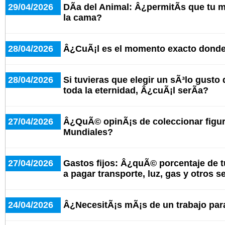
29/04/2026
DÃ­a del Animal: Â¿permitÃ­s que tu
la cama?
28/04/2026
Â¿CuÃ¡l es el momento exacto donde 
28/04/2026
Si tuvieras que elegir un sÃ³lo gusto
toda la eternidad, Â¿cuÃ¡l serÃ­a?
27/04/2026
Â¿QuÃ© opinÃ¡s de coleccionar figuri
Mundiales?
27/04/2026
Gastos fijos: Â¿quÃ© porcentaje de t
a pagar transporte, luz, gas y otros s
24/04/2026
Â¿NecesitÃ¡s mÃ¡s de un trabajo para