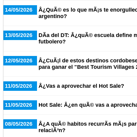
14/05/2026
Â¿QuÃ© es lo que mÃ¡s te enorgullece
argentino?
13/05/2026
DÃ­a del DT: Â¿quÃ© escuela define 
futbolero?
12/05/2026
Â¿CuÃ¡l de estos destinos cordobeses
para ganar el "Best Tourism Villages
11/05/2026
Â¿Vas a aprovechar el Hot Sale?
11/05/2026
Hot Sale: Â¿en quÃ© vas a aprovecha
08/05/2026
Â¿A quÃ© habitos recurrÃ­s mÃ¡s par
relaciÃ³n?