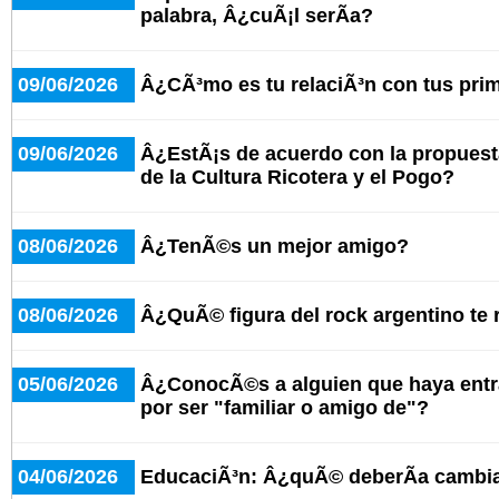
palabra, Â¿cuÃ¡l serÃ­a?
09/06/2026
Â¿CÃ³mo es tu relaciÃ³n con tus pri
09/06/2026
Â¿EstÃ¡s de acuerdo con la propuesta
de la Cultura Ricotera y el Pogo?
08/06/2026
Â¿TenÃ©s un mejor amigo?
08/06/2026
Â¿QuÃ© figura del rock argentino te
05/06/2026
Â¿ConocÃ©s a alguien que haya entr
por ser "familiar o amigo de"?
04/06/2026
EducaciÃ³n: Â¿quÃ© deberÃ­a cambia