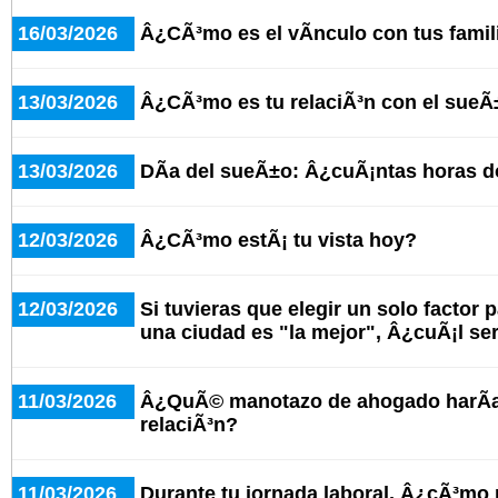
16/03/2026
Â¿CÃ³mo es el vÃ­nculo con tus famil
13/03/2026
Â¿CÃ³mo es tu relaciÃ³n con el sue
13/03/2026
DÃ­a del sueÃ±o: Â¿cuÃ¡ntas horas d
12/03/2026
Â¿CÃ³mo estÃ¡ tu vista hoy?
12/03/2026
Si tuvieras que elegir un solo factor 
una ciudad es "la mejor", Â¿cuÃ¡l se
11/03/2026
Â¿QuÃ© manotazo de ahogado harÃ­as
relaciÃ³n?
11/03/2026
Durante tu jornada laboral, Â¿cÃ³mo