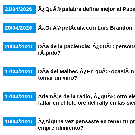
21/04/2026
Â¿QuÃ© palabra define mejor al Pap
20/04/2026
Â¿QuÃ© pelÃ­cula con Luis Brandoni
20/04/2026
DÃ­a de la paciencia: Â¿quÃ© person
rÃ¡pido?
17/04/2026
DÃ­a del Malbec Â¿En quÃ© ocasiÃ³n 
tomar un vino?
17/04/2026
AdemÃ¡s de la radio, Â¿quÃ© otro e
faltar en el folclore del rally en las si
16/04/2026
Â¿Alguna vez pensaste en tener tu p
emprendimiento?