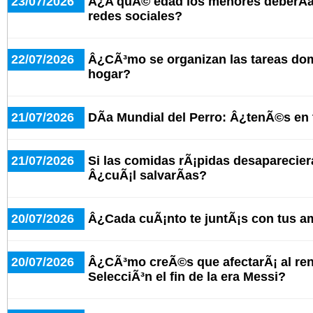
23/07/2026
Â¿A quÃ© edad los menores deberÃ­a
redes sociales?
22/07/2026
Â¿CÃ³mo se organizan las tareas do
hogar?
21/07/2026
DÃ­a Mundial del Perro: Â¿tenÃ©s en
21/07/2026
Si las comidas rÃ¡pidas desaparecier
Â¿cuÃ¡l salvarÃ­as?
20/07/2026
Â¿Cada cuÃ¡nto te juntÃ¡s con tus a
20/07/2026
Â¿CÃ³mo creÃ©s que afectarÃ¡ al ren
SelecciÃ³n el fin de la era Messi?