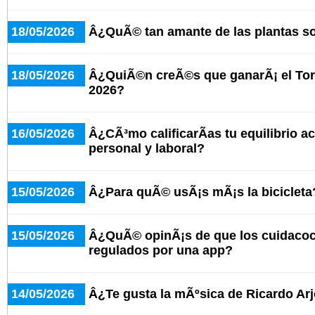
18/05/2026
Â¿QuÃ© tan amante de las plantas s
18/05/2026
Â¿QuiÃ©n creÃ©s que ganarÃ¡ el Tor
2026?
16/05/2026
Â¿CÃ³mo calificarÃ­as tu equilibrio ac
personal y laboral?
15/05/2026
Â¿Para quÃ© usÃ¡s mÃ¡s la bicicleta
15/05/2026
Â¿QuÃ© opinÃ¡s de que los cuidaco
regulados por una app?
14/05/2026
Â¿Te gusta la mÃºsica de Ricardo Ar