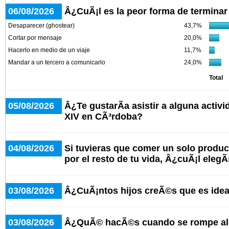
06/08/2026
Â¿CuÃ¡l es la peor forma de terminar
Desaparecer (ghostear)
43,7%
Cortar por mensaje
20,0%
Hacerlo en medio de un viaje
11,7%
Mandar a un tercero a comunicarlo
24,0%
Total
05/08/2026
Â¿Te gustarÃ­a asistir a alguna activ
XIV en CÃ³rdoba?
04/08/2026
Si tuvieras que comer un solo produc
por el resto de tu vida, Â¿cuÃ¡l elegÃ
03/08/2026
Â¿CuÃ¡ntos hijos creÃ©s que es idea
03/08/2026
Â¿QuÃ© hacÃ©s cuando se rompe alg