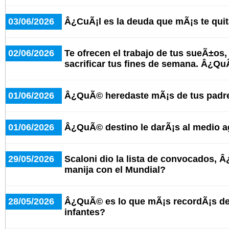
03/06/2026
Â¿CuÃ¡l es la deuda que mÃ¡s te qui
02/06/2026
Te ofrecen el trabajo de tus sueÃ±os,
sacrificar tus fines de semana. Â¿
01/06/2026
Â¿QuÃ© heredaste mÃ¡s de tus padr
01/06/2026
Â¿QuÃ© destino le darÃ¡s al medio 
29/05/2026
Scaloni dio la lista de convocados, 
manija con el Mundial?
28/05/2026
Â¿QuÃ© es lo que mÃ¡s recordÃ¡s del
infantes?