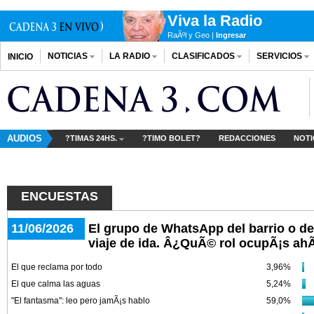
Viva la Radio
RaÃºl y Geo |
Ingresar
NOTICIAS
LA RADIO
CLASIFICADOS
SERVICIOS
INICIO
AUDIOS
?TIMAS 24HS.
?TIMO BOLET?
REDACCIONES
NOTI
ENCUESTAS
11/06/2026
El grupo de WhatsApp del barrio o del
viaje de ida. Â¿QuÃ© rol ocupÃ¡s ahÃ
El que reclama por todo
3,96%
El que calma las aguas
5,24%
"El fantasma": leo pero jamÃ¡s hablo
59,0%