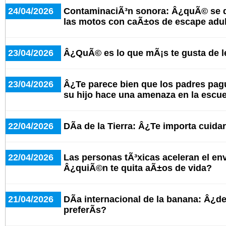
24/04/2026
ContaminaciÃ³n sonora: Â¿quÃ© se d
las motos con caÃ±os de escape adu
23/04/2026
Â¿QuÃ© es lo que mÃ¡s te gusta de le
23/04/2026
Â¿Te parece bien que los padres pagu
su hijo hace una amenaza en la escu
22/04/2026
DÃ­a de la Tierra: Â¿Te importa cuida
22/04/2026
Las personas tÃ³xicas aceleran el en
Â¿quiÃ©n te quita aÃ±os de vida?
21/04/2026
DÃ­a internacional de la banana: Â¿d
preferÃ­s?