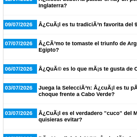
Inglaterra?
09/07/2026
Â¿CuÃ¡l es tu tradiciÃ³n favorita del 
07/07/2026
Â¿CÃ³mo te tomaste el triunfo de Arg
Egipto?
06/07/2026
Â¿QuÃ© es lo que mÃ¡s te gusta de 
03/07/2026
Juega la SelecciÃ³n: Â¿cuÃ¡l es tu pÃ¡
choque frente a Cabo Verde?
03/07/2026
Â¿CuÃ¡l es el verdadero "cuco" del 
quisieras evitar?