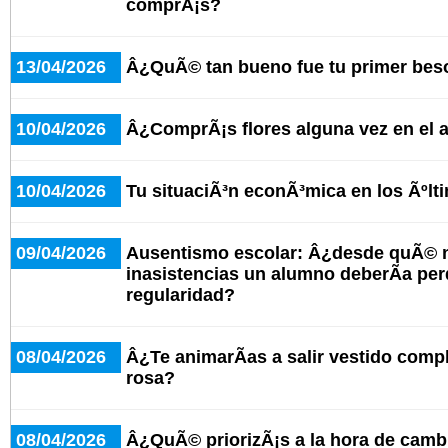
comprÃ¡s?
13/04/2026
Â¿QuÃ© tan bueno fue tu primer bes
10/04/2026
Â¿ComprÃ¡s flores alguna vez en el 
10/04/2026
Tu situaciÃ³n econÃ³mica en los Ãºlt
09/04/2026
Ausentismo escolar: Â¿desde quÃ© 
inasistencias un alumno deberÃ­a per
regularidad?
08/04/2026
Â¿Te animarÃ­as a salir vestido comp
rosa?
08/04/2026
Â¿QuÃ© priorizÃ¡s a la hora de cambi