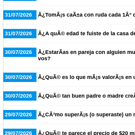
31/07/2026
Â¿TomÃ¡s caÃ±a con ruda cada 1Â° 
31/07/2026
Â¿A quÃ© edad te fuiste de la casa d
30/07/2026
Â¿EstarÃ­as en pareja con alguien 
vos?
30/07/2026
Â¿QuÃ© es lo que mÃ¡s valorÃ¡s en 
30/07/2026
Â¿QuÃ© tan buen padre o madre cre
29/07/2026
Â¿CÃ³mo superÃ¡s (o superaste) un 
29/07/2026
Â¿QuÃ© te parece el precio de $20 mi