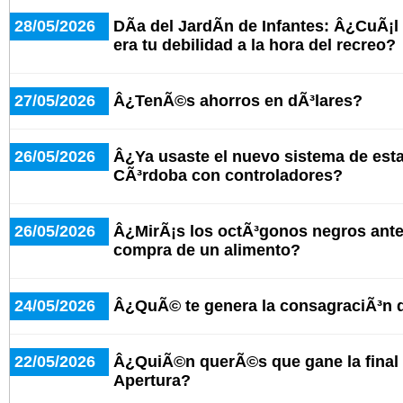
28/05/2026
DÃ­a del JardÃ­n de Infantes: Â¿CuÃ¡l
era tu debilidad a la hora del recreo?
27/05/2026
Â¿TenÃ©s ahorros en dÃ³lares?
26/05/2026
Â¿Ya usaste el nuevo sistema de est
CÃ³rdoba con controladores?
26/05/2026
Â¿MirÃ¡s los octÃ³gonos negros antes
compra de un alimento?
24/05/2026
Â¿QuÃ© te genera la consagraciÃ³n 
22/05/2026
Â¿QuiÃ©n querÃ©s que gane la final 
Apertura?