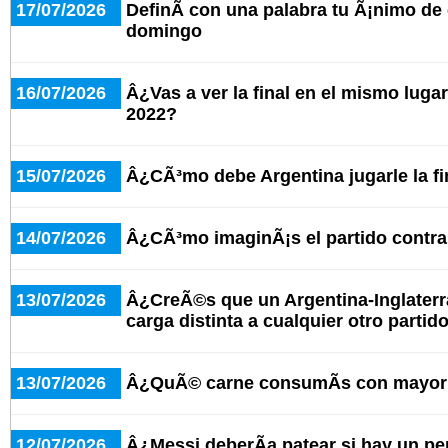
17/07/2026
DefinÃ­ con una palabra tu Ã¡nimo de c
domingo
16/07/2026
Â¿Vas a ver la final en el mismo lugar
2022?
15/07/2026
Â¿CÃ³mo debe Argentina jugarle la f
14/07/2026
Â¿CÃ³mo imaginÃ¡s el partido contra 
13/07/2026
Â¿CreÃ©s que un Argentina-Inglaterr
carga distinta a cualquier otro partid
13/07/2026
Â¿QuÃ© carne consumÃ­s con mayor 
12/07/2026
Â¿Messi deberÃ­a patear si hay un pe