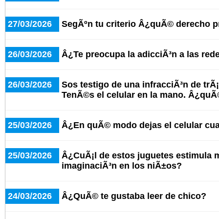
27/03/2026
SegÃºn tu criterio Â¿quÃ© derecho 
26/03/2026
Â¿Te preocupa la adicciÃ³n a las red
26/03/2026
Sos testigo de una infracciÃ³n de trÃ¡
TenÃ©s el celular en la mano. Â¿qu
25/03/2026
Â¿En quÃ© modo dejas el celular cu
25/03/2026
Â¿CuÃ¡l de estos juguetes estimula 
imaginaciÃ³n en los niÃ±os?
24/03/2026
Â¿QuÃ© te gustaba leer de chico?