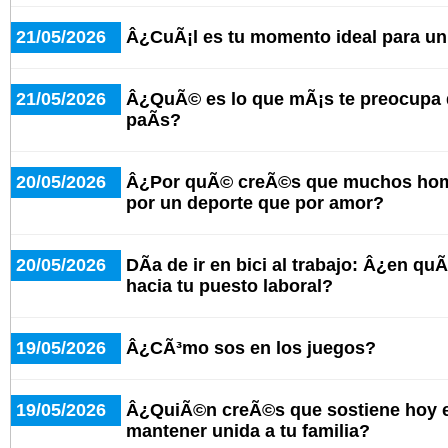
21/05/2026
Â¿CuÃ¡l es tu momento ideal para u
21/05/2026
Â¿QuÃ© es lo que mÃ¡s te preocupa d
paÃ­s?
20/05/2026
Â¿Por quÃ© creÃ©s que muchos hom
por un deporte que por amor?
20/05/2026
DÃ­a de ir en bici al trabajo: Â¿en qu
hacia tu puesto laboral?
19/05/2026
Â¿CÃ³mo sos en los juegos?
19/05/2026
Â¿QuiÃ©n creÃ©s que sostiene hoy e
mantener unida a tu familia?