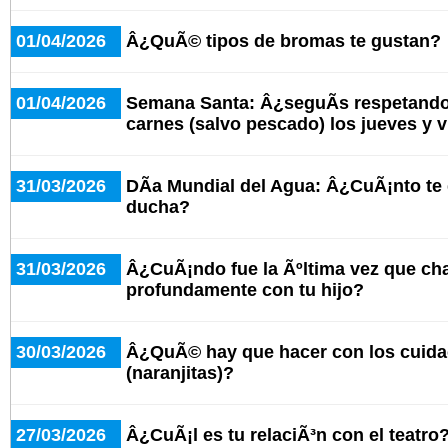
01/04/2026
Â¿QuÃ© tipos de bromas te gustan?
01/04/2026
Semana Santa: Â¿seguÃ­s respetando
carnes (salvo pescado) los jueves y 
31/03/2026
DÃ­a Mundial del Agua: Â¿CuÃ¡nto te
ducha?
31/03/2026
Â¿CuÃ¡ndo fue la Ãºltima vez que cha
profundamente con tu hijo?
30/03/2026
Â¿QuÃ© hay que hacer con los cuid
(naranjitas)?
27/03/2026
Â¿CuÃ¡l es tu relaciÃ³n con el teatro