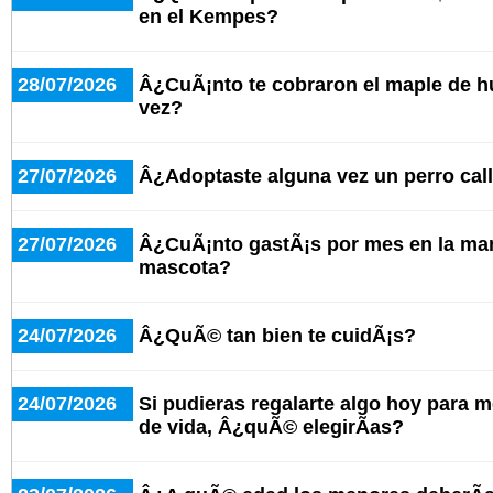
en el Kempes?
28/07/2026
Â¿CuÃ¡nto te cobraron el maple de h
vez?
27/07/2026
Â¿Adoptaste alguna vez un perro cal
27/07/2026
Â¿CuÃ¡nto gastÃ¡s por mes en la man
mascota?
24/07/2026
Â¿QuÃ© tan bien te cuidÃ¡s?
24/07/2026
Si pudieras regalarte algo hoy para m
de vida, Â¿quÃ© elegirÃ­as?