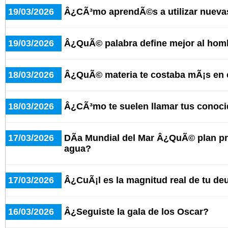
19/03/2026
Â¿CÃ³mo aprendÃ©s a utilizar nueva
19/03/2026
Â¿QuÃ© palabra define mejor al hom
18/03/2026
Â¿QuÃ© materia te costaba mÃ¡s en 
18/03/2026
Â¿CÃ³mo te suelen llamar tus conoc
17/03/2026
DÃ­a Mundial del Mar Â¿QuÃ© plan pre
agua?
17/03/2026
Â¿CuÃ¡l es la magnitud real de tu d
16/03/2026
Â¿Seguiste la gala de los Oscar?