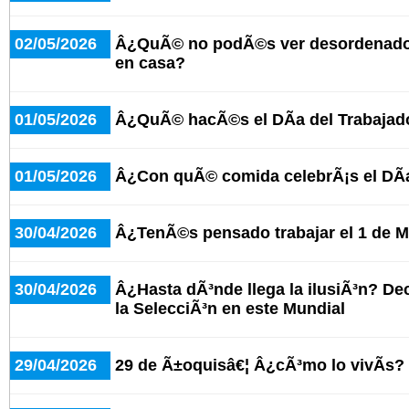
02/05/2026
Â¿QuÃ© no podÃ©s ver desordenado 
en casa?
01/05/2026
Â¿QuÃ© hacÃ©s el DÃ­a del Trabajad
01/05/2026
Â¿Con quÃ© comida celebrÃ¡s el DÃ­a
30/04/2026
Â¿TenÃ©s pensado trabajar el 1 de 
30/04/2026
Â¿Hasta dÃ³nde llega la ilusiÃ³n? De
la SelecciÃ³n en este Mundial
29/04/2026
29 de Ã±oquisâ€¦ Â¿cÃ³mo lo vivÃ­s?