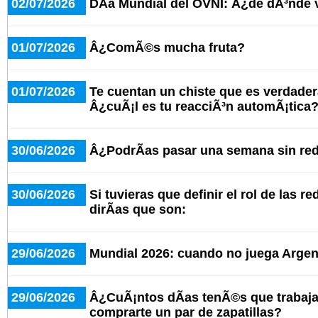
02/07/2026
DÃ­a Mundial del OVNI: Â¿de dÃ³nde 
01/07/2026
Â¿ComÃ©s mucha fruta?
01/07/2026
Te cuentan un chiste que es verdad
Â¿cuÃ¡l es tu reacciÃ³n automÃ¡tica
30/06/2026
Â¿PodrÃ­as pasar una semana sin red
30/06/2026
Si tuvieras que definir el rol de las r
dirÃ­as que son:
29/06/2026
Mundial 2026: cuando no juega Argent
29/06/2026
Â¿CuÃ¡ntos dÃ­as tenÃ©s que trabaja
comprarte un par de zapatillas?