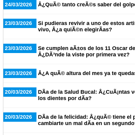
24/03/2026
Â¿QuÃ© tanto creÃ©s saber del golpe 
23/03/2026
Si pudieras revivir a uno de estos art
vivo, Â¿a quiÃ©n elegirÃ­as?
23/03/2026
Se cumplen aÃ±os de los 11 Oscar de 
Â¿DÃ³nde la viste por primera vez?
23/03/2026
Â¿A quÃ© altura del mes ya te queda
20/03/2026
DÃ­a de la Salud Bucal: Â¿CuÃ¡ntas ve
los dientes por dÃ­a?
20/03/2026
DÃ­a de la felicidad: Â¿quÃ© tiene el
cambiarte un mal dÃ­a en un segundo