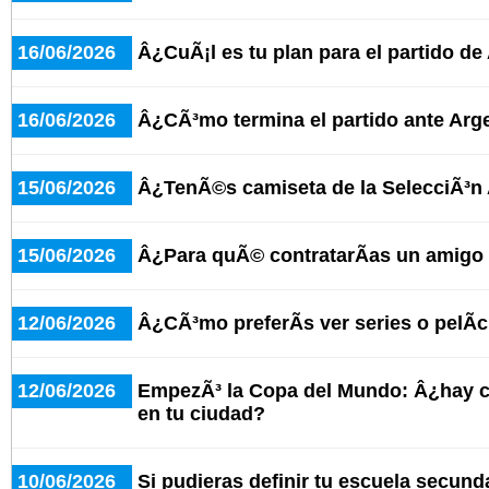
16/06/2026
Â¿CuÃ¡l es tu plan para el partido de
16/06/2026
Â¿CÃ³mo termina el partido ante Arge
15/06/2026
Â¿TenÃ©s camiseta de la SelecciÃ³n
15/06/2026
Â¿Para quÃ© contratarÃ­as un amigo 
12/06/2026
Â¿CÃ³mo preferÃ­s ver series o pelÃ­
12/06/2026
EmpezÃ³ la Copa del Mundo: Â¿hay c
en tu ciudad?
10/06/2026
Si pudieras definir tu escuela secund