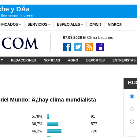
he y DÃ­a
 Buontempo |
Ingresar
IFICADOS
SERVICIOS
ESPECIALES
OPINI?
VIDEOS
07.08.2026
El Clima
Usuarios
T?
REDACCIONES
NOTICIAS
AGRO
DEPORTES
ENTREVISTAS
BU
del Mundo: Â¿hay clima mundialista
5,79%
91
36,7%
577
46,2%
726