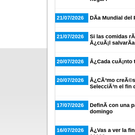
21/07/2026
DÃ­a Mundial del
21/07/2026
Si las comidas r
Â¿cuÃ¡l salvarÃ­
20/07/2026
Â¿Cada cuÃ¡nto t
20/07/2026
Â¿CÃ³mo creÃ©s q
SelecciÃ³n el fin 
17/07/2026
DefinÃ­ con una pa
domingo
16/07/2026
Â¿Vas a ver la fi