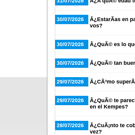
31/07/2026
Â¿A quÃ© edad te
30/07/2026
Â¿EstarÃ­as en p
vos?
30/07/2026
Â¿QuÃ© es lo qu
30/07/2026
Â¿QuÃ© tan buen
29/07/2026
Â¿CÃ³mo superÃ¡
29/07/2026
Â¿QuÃ© te parece
en el Kempes?
28/07/2026
Â¿CuÃ¡nto te cob
vez?