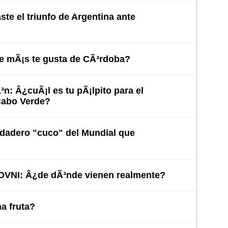
te el triunfo de Argentina ante
e mÃ¡s te gusta de CÃ³rdoba?
³n: Â¿cuÃ¡l es tu pÃ¡lpito para el
Cabo Verde?
rdadero "cuco" del Mundial que
 OVNI: Â¿de dÃ³nde vienen realmente?
 fruta?