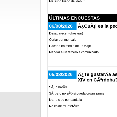
Me subo luego del debut
ÚLTIMAS ENCUESTAS
06/08/2026
Â¿CuÃ¡l es la peo
Desaparecer (ghostear)
Cortar por mensaje
Hacerlo en medio de un viaje
Mandar a un tercero a comunicarlo
05/08/2026
Â¿Te gustarÃ­a as
XIV en CÃ³rdoba
SÃ­, lo harÃ©
SÃ­, pero no sÃ© si pueda organizarme
No, lo sigo por pantalla
No es de mi interÃ©s