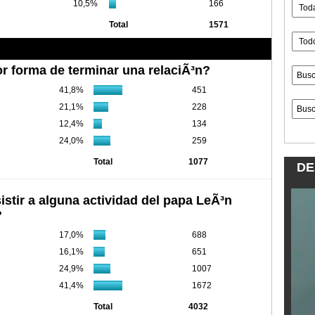
10,5%
166
Total
1571
r forma de terminar una relaciÃ³n?
41,8%
451
21,1%
228
12,4%
134
24,0%
259
Total
1077
DE
istir a alguna actividad del papa LeÃ³n
?
17,0%
688
16,1%
651
24,9%
1007
41,4%
1672
Total
4032