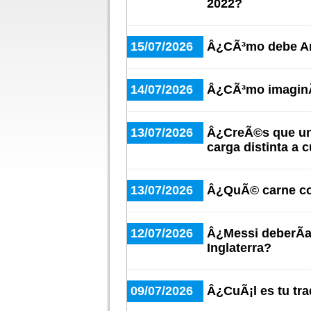
2022?
15/07/2026
Â¿CÃ³mo debe Arg
14/07/2026
Â¿CÃ³mo imaginÃ¡
13/07/2026
Â¿CreÃ©s que un 
carga distinta a 
13/07/2026
Â¿QuÃ© carne co
12/07/2026
Â¿Messi deberÃ­a 
Inglaterra?
09/07/2026
Â¿CuÃ¡l es tu trad