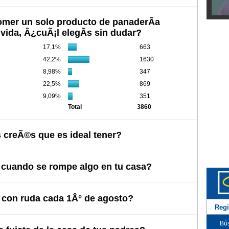
comer un solo producto de panaderÃ­a
Diego
u vida, Â¿cuÃ¡l elegÃ­s sin dudar?
17,1%
663
42,2%
1630
8,98%
347
22,5%
869
9,09%
351
Total
3860
 creÃ©s que es ideal tener?
Myria
uando se rompe algo en tu casa?
con ruda cada 1Â° de agosto?
Regi
Bús