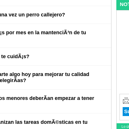
NO
na vez un perro callejero?
s por mes en la mantenciÃ³n de tu
te cuidÃ¡s?
arte algo hoy para mejorar tu calidad
elegirÃ­as?
s menores deberÃ­an empezar a tener
S
izan las tareas domÃ©sticas en tu
Lo ú