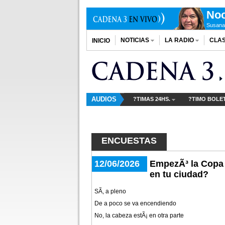
Noc
Susana
NOTICIAS
LA RADIO
CLAS
INICIO
AUDIOS
?TIMAS 24HS.
?TIMO BOLE
ENCUESTAS
12/06/2026
EmpezÃ³ la Copa 
en tu ciudad?
SÃ­, a pleno
De a poco se va encendiendo
No, la cabeza estÃ¡ en otra parte