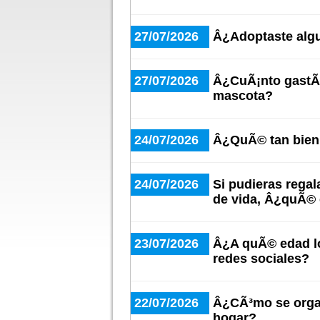
27/07/2026
Â¿Adoptaste algu
27/07/2026
Â¿CuÃ¡nto gastÃ¡
mascota?
24/07/2026
Â¿QuÃ© tan bien 
24/07/2026
Si pudieras regal
de vida, Â¿quÃ© 
23/07/2026
Â¿A quÃ© edad lo
redes sociales?
22/07/2026
Â¿CÃ³mo se organ
hogar?