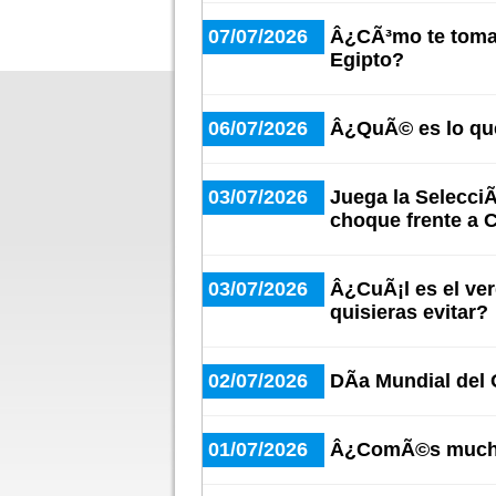
07/07/2026
Â¿CÃ³mo te tomas
Egipto?
06/07/2026
Â¿QuÃ© es lo qu
03/07/2026
Juega la SelecciÃ
choque frente a 
03/07/2026
Â¿CuÃ¡l es el ve
quisieras evitar?
02/07/2026
DÃ­a Mundial del
01/07/2026
Â¿ComÃ©s mucha