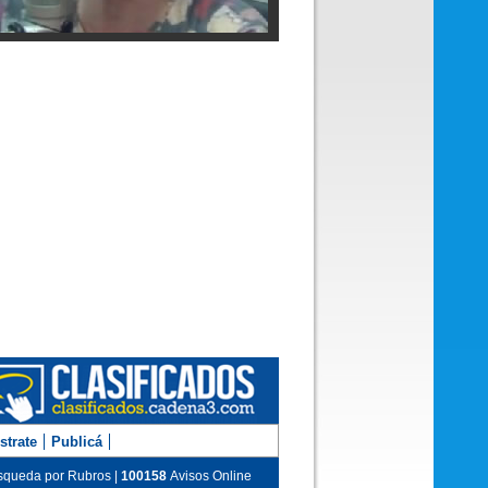
 Reinhold en los estudios de Cadena 3
m Hernández en Juntos
strate
Publicá
queda por Rubros |
100158
Avisos Online