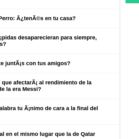
 Perro: Â¿tenÃ©s en tu casa?
Ã¡pidas desaparecieran para siempre,
as?
e juntÃ¡s con tus amigos?
ue afectarÃ¡ al rendimiento de la
de la era Messi?
labra tu Ã¡nimo de cara a la final del
nal en el mismo lugar que la de Qatar