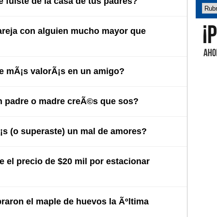
 fuiste de la casa de tus padres?
areja con alguien mucho mayor que
Abel 
e mÃ¡s valorÃ¡s en un amigo?
 padre o madre creÃ©s que sos?
s (o superaste) un mal de amores?
 el precio de $20 mil por estacionar
raron el maple de huevos la Ãºltima