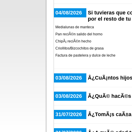
04/08/2026
Si tuvieras que 
por el resto de t
Medialunas de manteca
Pan reciÃ©n salido del horno
ChipÃ¡ reciÃ©n hecho
Criollitos/Bizcochitos de grasa
Factura de pastelera y dulce de leche
03/08/2026
Â¿CuÃ¡ntos hijos
03/08/2026
Â¿QuÃ© hacÃ©s c
31/07/2026
Â¿TomÃ¡s caÃ±a 