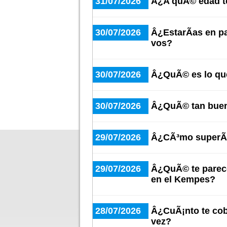
31/07/2026
Â¿A quÃ© edad te
30/07/2026
Â¿EstarÃ­as en p
vos?
30/07/2026
Â¿QuÃ© es lo qu
30/07/2026
Â¿QuÃ© tan buen
29/07/2026
Â¿CÃ³mo superÃ¡
29/07/2026
Â¿QuÃ© te parece
en el Kempes?
28/07/2026
Â¿CuÃ¡nto te cob
vez?