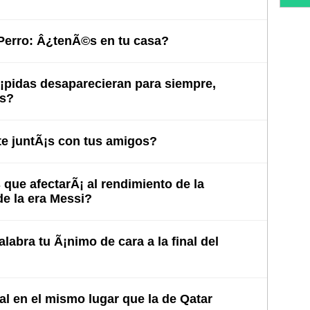
 Perro: Â¿tenÃ©s en tu casa?
Ã¡pidas desaparecieran para siempre,
as?
e juntÃ¡s con tus amigos?
ue afectarÃ¡ al rendimiento de la
de la era Messi?
labra tu Ã¡nimo de cara a la final del
nal en el mismo lugar que la de Qatar