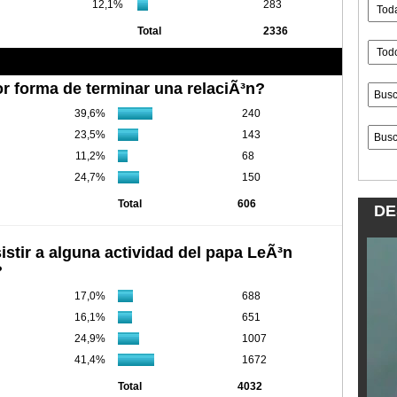
12,1%
283
Total
2336
r forma de terminar una relaciÃ³n?
39,6%
240
23,5%
143
11,2%
68
24,7%
150
Total
606
DE
istir a alguna actividad del papa LeÃ³n
?
17,0%
688
16,1%
651
24,9%
1007
41,4%
1672
Total
4032