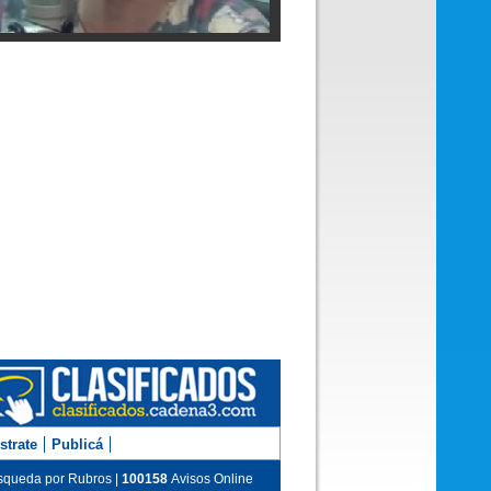
 Reinhold en los estudios de Cadena 3
m Hernández en Juntos
strate
Publicá
queda por Rubros |
100158
Avisos Online