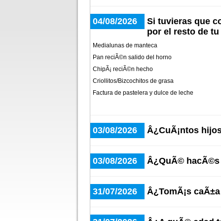
04/08/2026
Si tuvieras que 
por el resto de t
Medialunas de manteca
Pan reciÃ©n salido del horno
ChipÃ¡ reciÃ©n hecho
Criollitos/Bizcochitos de grasa
Factura de pastelera y dulce de leche
03/08/2026
Â¿CuÃ¡ntos hijos
03/08/2026
Â¿QuÃ© hacÃ©s c
31/07/2026
Â¿TomÃ¡s caÃ±a 