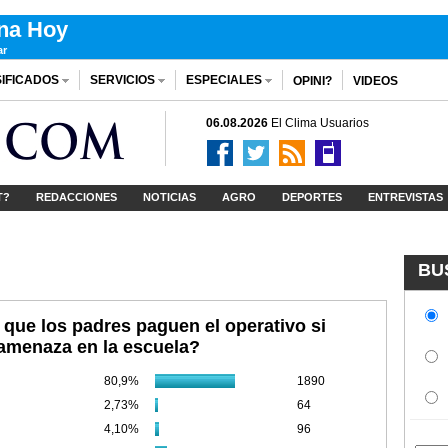
ina Hoy
ar
IFICADOS
SERVICIOS
ESPECIALES
OPINI?
VIDEOS
06.08.2026
El Clima
Usuarios
T?
REDACCIONES
NOTICIAS
AGRO
DEPORTES
ENTREVISTAS
BU
que los padres paguen el operativo si
 amenaza en la escuela?
80,9%
1890
2,73%
64
4,10%
96