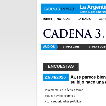
La Argent
Sergio Suppo |
Ingres
NOTICIAS
LA RADIO
CLAS
INICIO
AUDIOS
?TIMAS 24HS.
?TIMO BOLE
ENCUESTAS
23/04/2026
Â¿Te parece bien 
su hijo hace una
Totalmente, es la Ãºnica forma
Solo si hay reincidencia
No, la seguridad es pÃºblica