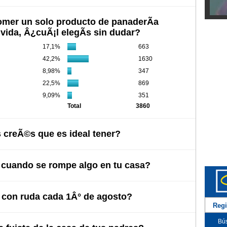
comer un solo producto de panaderÃ­a
Diego
u vida, Â¿cuÃ¡l elegÃ­s sin dudar?
17,1%
663
42,2%
1630
8,98%
347
22,5%
869
9,09%
351
Total
3860
 creÃ©s que es ideal tener?
Myria
uando se rompe algo en tu casa?
con ruda cada 1Â° de agosto?
Regi
Bús