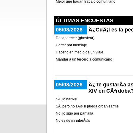
Mejor que hagan trabajo comunitario
ÚLTIMAS ENCUESTAS
06/08/2026
Â¿CuÃ¡l es la peo
Desaparecer (ghostear)
Cortar por mensaje
Hacerlo en medio de un viaje
Mandar a un tercero a comunicarlo
05/08/2026
Â¿Te gustarÃ­a as
XIV en CÃ³rdoba
SÃ­, lo harÃ©
SÃ­, pero no sÃ© si pueda organizarme
No, lo sigo por pantalla
No es de mi interÃ©s