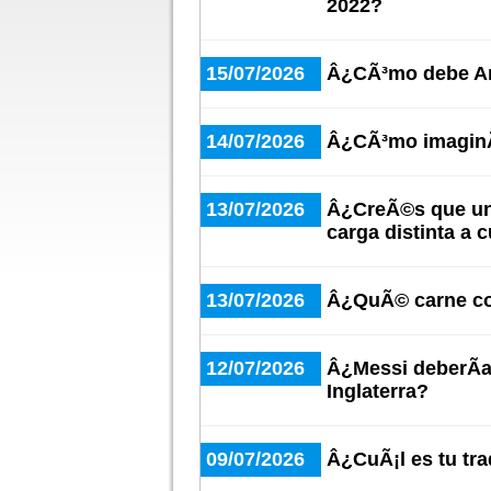
2022?
15/07/2026
Â¿CÃ³mo debe Arg
14/07/2026
Â¿CÃ³mo imaginÃ¡
13/07/2026
Â¿CreÃ©s que un 
carga distinta a 
13/07/2026
Â¿QuÃ© carne co
12/07/2026
Â¿Messi deberÃ­a 
Inglaterra?
09/07/2026
Â¿CuÃ¡l es tu trad