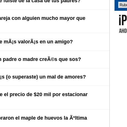
 fuiste de la casa de tus padres?
areja con alguien mucho mayor que
Abel 
e mÃ¡s valorÃ¡s en un amigo?
 padre o madre creÃ©s que sos?
s (o superaste) un mal de amores?
 el precio de $20 mil por estacionar
raron el maple de huevos la Ãºltima