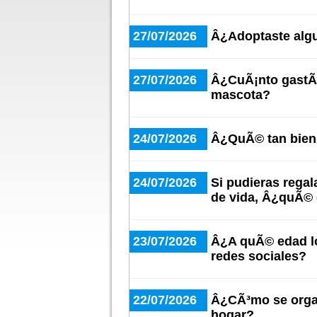
27/07/2026
Â¿Adoptaste algu
27/07/2026
Â¿CuÃ¡nto gastÃ¡
mascota?
24/07/2026
Â¿QuÃ© tan bien 
24/07/2026
Si pudieras regal
de vida, Â¿quÃ© 
23/07/2026
Â¿A quÃ© edad lo
redes sociales?
22/07/2026
Â¿CÃ³mo se organ
hogar?