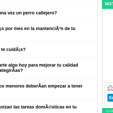
NO
na vez un perro callejero?
s por mes en la mantenciÃ³n de tu
te cuidÃ¡s?
arte algo hoy para mejorar tu calidad
elegirÃ­as?
s menores deberÃ­an empezar a tener
S
izan las tareas domÃ©sticas en tu
Lo ú