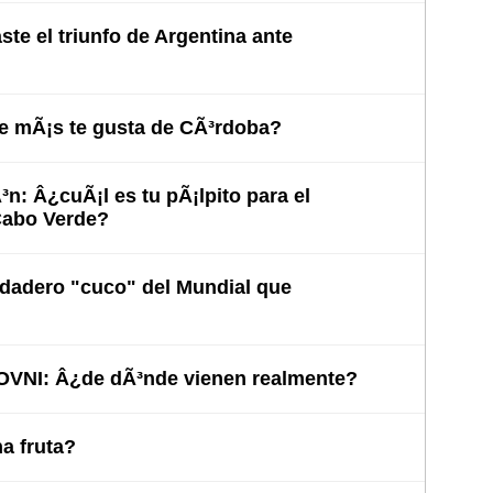
te el triunfo de Argentina ante
e mÃ¡s te gusta de CÃ³rdoba?
³n: Â¿cuÃ¡l es tu pÃ¡lpito para el
Cabo Verde?
rdadero "cuco" del Mundial que
 OVNI: Â¿de dÃ³nde vienen realmente?
 fruta?