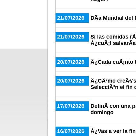
21/07/2026
DÃ­a Mundial del
21/07/2026
Si las comidas r
Â¿cuÃ¡l salvarÃ­
20/07/2026
Â¿Cada cuÃ¡nto t
20/07/2026
Â¿CÃ³mo creÃ©s q
SelecciÃ³n el fin 
17/07/2026
DefinÃ­ con una pa
domingo
16/07/2026
Â¿Vas a ver la fi