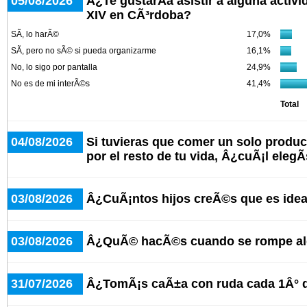
05/08/2026
Â¿Te gustarÃ­a asistir a alguna activ
XIV en CÃ³rdoba?
SÃ­, lo harÃ©
17,0%
SÃ­, pero no sÃ© si pueda organizarme
16,1%
No, lo sigo por pantalla
24,9%
No es de mi interÃ©s
41,4%
Total
04/08/2026
Si tuvieras que comer un solo produc
por el resto de tu vida, Â¿cuÃ¡l elegÃ
03/08/2026
Â¿CuÃ¡ntos hijos creÃ©s que es idea
03/08/2026
Â¿QuÃ© hacÃ©s cuando se rompe alg
31/07/2026
Â¿TomÃ¡s caÃ±a con ruda cada 1Â° 