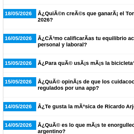
18/05/2026
Â¿QuiÃ©n creÃ©s que ganarÃ¡ el Tor
2026?
16/05/2026
Â¿CÃ³mo calificarÃ­as tu equilibrio ac
personal y laboral?
15/05/2026
Â¿Para quÃ© usÃ¡s mÃ¡s la bicicleta
15/05/2026
Â¿QuÃ© opinÃ¡s de que los cuidaco
regulados por una app?
14/05/2026
Â¿Te gusta la mÃºsica de Ricardo Ar
14/05/2026
Â¿QuÃ© es lo que mÃ¡s te enorgullece
argentino?