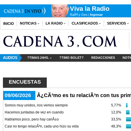
Viva la Radio
RaÃºl y Geo |
Ingresar
NOTICIAS
LA RADIO
CLASIFICADOS
SERVICIOS
INICIO
AUDIOS
?TIMAS 24HS.
?TIMO BOLET?
REDACCIONES
NOTI
ENCUESTAS
09/06/2026
Â¿CÃ³mo es tu relaciÃ³n con tus pri
Somos muy unidos, nos vemos siempre
5,77%
Hacemos juntadas de vez en cuando
12,0%
Hablamos poco, pero hay cariÃ±o
33,5%
Casi no tengo relaciÃ²n, cada uno hizo su vida
48,3%