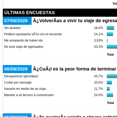
Tot
ÚLTIMAS ENCUESTAS
07/08/2026
Â¿VolverÃ­as a vivir tu viaje de egre
Sin dudarlo
28,4%
Prefiero quedarme sÃ³lo con el recuerdo
24,1%
Me arrepiento de haber ido
3,93%
No tuve viaje de egresados
43,3%
Total
06/08/2026
Â¿CuÃ¡l es la peor forma de terminar
Desaparecer (ghostear)
43,7%
Cortar por mensaje
20,0%
Hacerlo en medio de un viaje
11,7%
Mandar a un tercero a comunicarlo
24,0%
Total