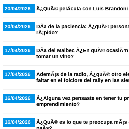
20/04/2026
Â¿QuÃ© pelÃ­cula con Luis Brandoni
20/04/2026
DÃ­a de la paciencia: Â¿quÃ© person
rÃ¡pido?
17/04/2026
DÃ­a del Malbec Â¿En quÃ© ocasiÃ³n 
tomar un vino?
17/04/2026
AdemÃ¡s de la radio, Â¿quÃ© otro e
faltar en el folclore del rally en las si
16/04/2026
Â¿Alguna vez pensaste en tener tu p
emprendimiento?
16/04/2026
Â¿QuÃ© es lo que te preocupa mÃ¡s d
paÃ­s?