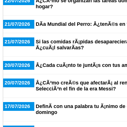
22/07/2026
Â¿CÃ³mo se organizan las tareas do
hogar?
21/07/2026
DÃ­a Mundial del Perro: Â¿tenÃ©s en
21/07/2026
Si las comidas rÃ¡pidas desaparecier
Â¿cuÃ¡l salvarÃ­as?
20/07/2026
Â¿Cada cuÃ¡nto te juntÃ¡s con tus a
20/07/2026
Â¿CÃ³mo creÃ©s que afectarÃ¡ al ren
SelecciÃ³n el fin de la era Messi?
17/07/2026
DefinÃ­ con una palabra tu Ã¡nimo de c
domingo