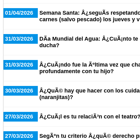
01/04/2026
Semana Santa: Â¿seguÃ­s respetando
carnes (salvo pescado) los jueves y 
31/03/2026
DÃ­a Mundial del Agua: Â¿CuÃ¡nto te
ducha?
31/03/2026
Â¿CuÃ¡ndo fue la Ãºltima vez que cha
profundamente con tu hijo?
30/03/2026
Â¿QuÃ© hay que hacer con los cuid
(naranjitas)?
27/03/2026
Â¿CuÃ¡l es tu relaciÃ³n con el teatro
27/03/2026
SegÃºn tu criterio Â¿quÃ© derecho 