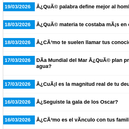
19/03/2026
Â¿QuÃ© palabra define mejor al hom
18/03/2026
Â¿QuÃ© materia te costaba mÃ¡s en 
18/03/2026
Â¿CÃ³mo te suelen llamar tus conoc
17/03/2026
DÃ­a Mundial del Mar Â¿QuÃ© plan pre
agua?
17/03/2026
Â¿CuÃ¡l es la magnitud real de tu d
16/03/2026
Â¿Seguiste la gala de los Oscar?
16/03/2026
Â¿CÃ³mo es el vÃ­nculo con tus famil