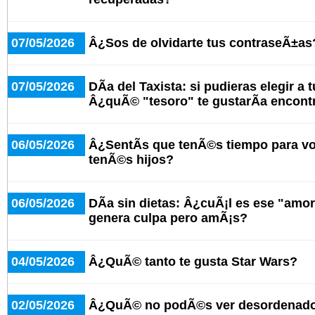
07/05/2026
Â¿Sos de olvidarte tus contraseÃ±as
07/05/2026
DÃ­a del Taxista: si pudieras elegir a 
Â¿quÃ© "tesoro" te gustarÃ­a encont
06/05/2026
Â¿SentÃ­s que tenÃ©s tiempo para v
tenÃ©s hijos?
06/05/2026
DÃ­a sin dietas: Â¿cuÃ¡l es ese "amo
genera culpa pero amÃ¡s?
04/05/2026
Â¿QuÃ© tanto te gusta Star Wars?
02/05/2026
Â¿QuÃ© no podÃ©s ver desordenado 