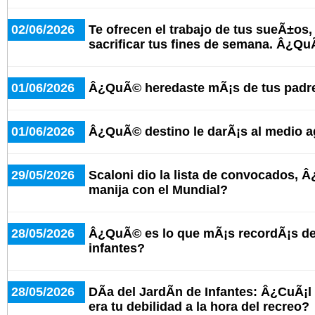
02/06/2026
Te ofrecen el trabajo de tus sueÃ±os,
sacrificar tus fines de semana. Â¿
01/06/2026
Â¿QuÃ© heredaste mÃ¡s de tus padr
01/06/2026
Â¿QuÃ© destino le darÃ¡s al medio 
29/05/2026
Scaloni dio la lista de convocados, 
manija con el Mundial?
28/05/2026
Â¿QuÃ© es lo que mÃ¡s recordÃ¡s del
infantes?
28/05/2026
DÃ­a del JardÃ­n de Infantes: Â¿CuÃ¡l
era tu debilidad a la hora del recreo?