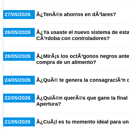
27/05/2026
Â¿TenÃ©s ahorros en dÃ³lares?
26/05/2026
Â¿Ya usaste el nuevo sistema de est
CÃ³rdoba con controladores?
26/05/2026
Â¿MirÃ¡s los octÃ³gonos negros antes
compra de un alimento?
24/05/2026
Â¿QuÃ© te genera la consagraciÃ³n 
22/05/2026
Â¿QuiÃ©n querÃ©s que gane la final 
Apertura?
21/05/2026
Â¿CuÃ¡l es tu momento ideal para u