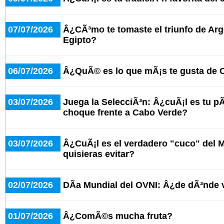
07/07/2026
Â¿CÃ³mo te tomaste el triunfo de Arg
Egipto?
06/07/2026
Â¿QuÃ© es lo que mÃ¡s te gusta de 
03/07/2026
Juega la SelecciÃ³n: Â¿cuÃ¡l es tu pÃ¡
choque frente a Cabo Verde?
03/07/2026
Â¿CuÃ¡l es el verdadero "cuco" del 
quisieras evitar?
02/07/2026
DÃ­a Mundial del OVNI: Â¿de dÃ³nde 
01/07/2026
Â¿ComÃ©s mucha fruta?