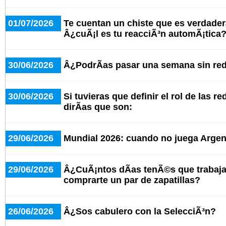
01/07/2026
Te cuentan un chiste que es verdad
Â¿cuÃ¡l es tu reacciÃ³n automÃ¡tica
30/06/2026
Â¿PodrÃ­as pasar una semana sin red
30/06/2026
Si tuvieras que definir el rol de las r
dirÃ­as que son:
29/06/2026
Mundial 2026: cuando no juega Argent
29/06/2026
Â¿CuÃ¡ntos dÃ­as tenÃ©s que trabaja
comprarte un par de zapatillas?
26/06/2026
Â¿Sos cabulero con la SelecciÃ³n?