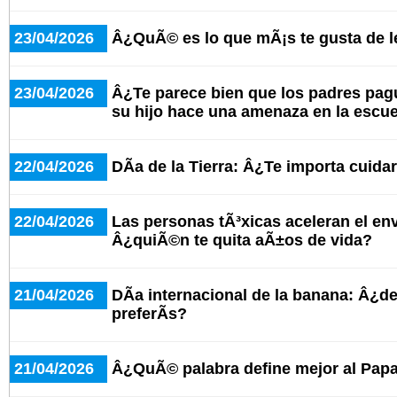
23/04/2026
Â¿QuÃ© es lo que mÃ¡s te gusta de le
23/04/2026
Â¿Te parece bien que los padres pagu
su hijo hace una amenaza en la escu
22/04/2026
DÃ­a de la Tierra: Â¿Te importa cuida
22/04/2026
Las personas tÃ³xicas aceleran el en
Â¿quiÃ©n te quita aÃ±os de vida?
21/04/2026
DÃ­a internacional de la banana: Â¿d
preferÃ­s?
21/04/2026
Â¿QuÃ© palabra define mejor al Pap