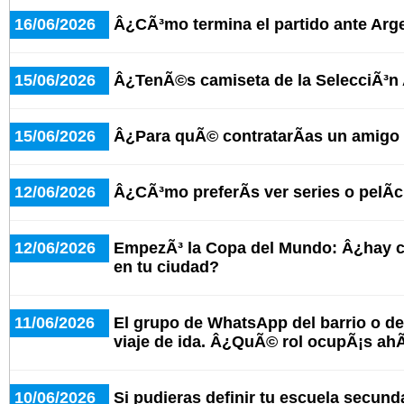
16/06/2026
Â¿CÃ³mo termina el partido ante Arge
15/06/2026
Â¿TenÃ©s camiseta de la SelecciÃ³n
15/06/2026
Â¿Para quÃ© contratarÃ­as un amigo 
12/06/2026
Â¿CÃ³mo preferÃ­s ver series o pelÃ­
12/06/2026
EmpezÃ³ la Copa del Mundo: Â¿hay c
en tu ciudad?
11/06/2026
El grupo de WhatsApp del barrio o del
viaje de ida. Â¿QuÃ© rol ocupÃ¡s ahÃ
10/06/2026
Si pudieras definir tu escuela secund