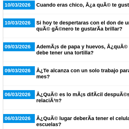
10/03/2026
Cuando eras chico, Â¿a quÃ© te gus
10/03/2026
Si hoy te despertaras con el don de u
quÃ© gÃ©nero te gustarÃ­a brillar?
09/03/2026
AdemÃ¡s de papa y huevos, Â¿quÃ© o
debe tener una tortilla?
09/03/2026
Â¿Te alcanza con un solo trabajo para 
mes?
06/03/2026
Â¿QuÃ© es lo mÃ¡s difÃ­cil despuÃ©s
relaciÃ³n?
06/03/2026
Â¿QuÃ© lugar deberÃ­a tener el celula
escuelas?