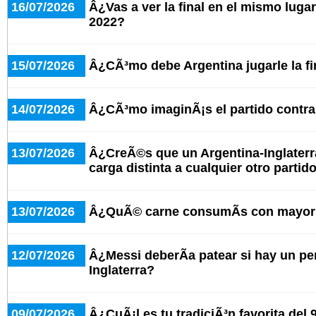
16/07/2026
Â¿Vas a ver la final en el mismo lugar
2022?
15/07/2026
Â¿CÃ³mo debe Argentina jugarle la f
14/07/2026
Â¿CÃ³mo imaginÃ¡s el partido contra 
13/07/2026
Â¿CreÃ©s que un Argentina-Inglaterr
carga distinta a cualquier otro partid
13/07/2026
Â¿QuÃ© carne consumÃ­s con mayor 
12/07/2026
Â¿Messi deberÃ­a patear si hay un pe
Inglaterra?
09/07/2026
Â¿CuÃ¡l es tu tradiciÃ³n favorita del 