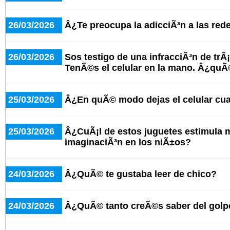
26/03/2026
Â¿Te preocupa la adicciÃ³n a las red
26/03/2026
Sos testigo de una infracciÃ³n de trÃ¡
TenÃ©s el celular en la mano. Â¿qu
25/03/2026
Â¿En quÃ© modo dejas el celular cu
25/03/2026
Â¿CuÃ¡l de estos juguetes estimula 
imaginaciÃ³n en los niÃ±os?
24/03/2026
Â¿QuÃ© te gustaba leer de chico?
24/03/2026
Â¿QuÃ© tanto creÃ©s saber del golpe 