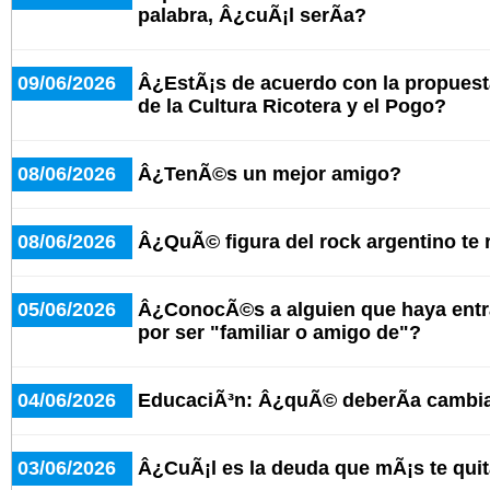
palabra, Â¿cuÃ¡l serÃ­a?
09/06/2026
Â¿EstÃ¡s de acuerdo con la propuesta
de la Cultura Ricotera y el Pogo?
08/06/2026
Â¿TenÃ©s un mejor amigo?
08/06/2026
Â¿QuÃ© figura del rock argentino te
05/06/2026
Â¿ConocÃ©s a alguien que haya entr
por ser "familiar o amigo de"?
04/06/2026
EducaciÃ³n: Â¿quÃ© deberÃ­a cambia
03/06/2026
Â¿CuÃ¡l es la deuda que mÃ¡s te qui