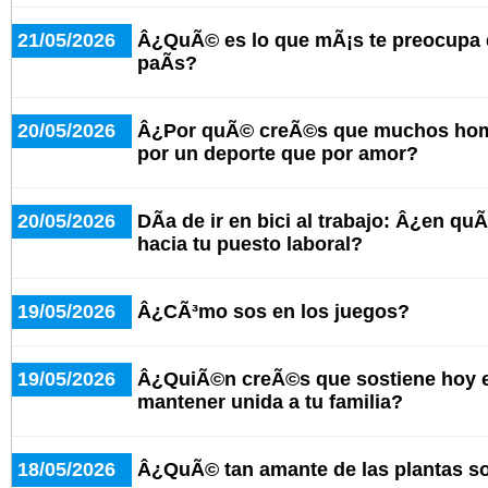
21/05/2026
Â¿QuÃ© es lo que mÃ¡s te preocupa d
paÃ­s?
20/05/2026
Â¿Por quÃ© creÃ©s que muchos hom
por un deporte que por amor?
20/05/2026
DÃ­a de ir en bici al trabajo: Â¿en qu
hacia tu puesto laboral?
19/05/2026
Â¿CÃ³mo sos en los juegos?
19/05/2026
Â¿QuiÃ©n creÃ©s que sostiene hoy e
mantener unida a tu familia?
18/05/2026
Â¿QuÃ© tan amante de las plantas s