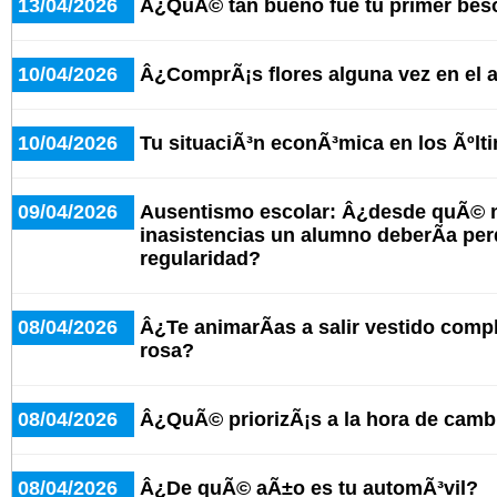
13/04/2026
Â¿QuÃ© tan bueno fue tu primer bes
10/04/2026
Â¿ComprÃ¡s flores alguna vez en el 
10/04/2026
Tu situaciÃ³n econÃ³mica en los Ãºlt
09/04/2026
Ausentismo escolar: Â¿desde quÃ© 
inasistencias un alumno deberÃ­a per
regularidad?
08/04/2026
Â¿Te animarÃ­as a salir vestido comp
rosa?
08/04/2026
Â¿QuÃ© priorizÃ¡s a la hora de cambi
08/04/2026
Â¿De quÃ© aÃ±o es tu automÃ³vil?