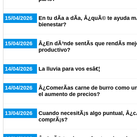
15/04/2026
En tu dÃ­a a dÃ­a, Â¿quÃ© te ayuda mÃ
bienestar?
15/04/2026
Â¿En dÃ³nde sentÃ­s que rendÃ­s mej
productivo?
14/04/2026
La lluvia para vos esâ€¦
14/04/2026
Â¿ComerÃ­as carne de burro como una
el aumento de precios?
13/04/2026
Cuando necesitÃ¡s algo puntual, Â¿c
comprÃ¡s?