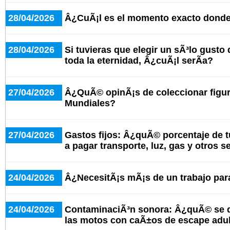
28/04/2026
Â¿CuÃ¡l es el momento exacto donde 
28/04/2026
Si tuvieras que elegir un sÃ³lo gusto
toda la eternidad, Â¿cuÃ¡l serÃ­a?
27/04/2026
Â¿QuÃ© opinÃ¡s de coleccionar figuri
Mundiales?
27/04/2026
Gastos fijos: Â¿quÃ© porcentaje de t
a pagar transporte, luz, gas y otros s
24/04/2026
Â¿NecesitÃ¡s mÃ¡s de un trabajo para
24/04/2026
ContaminaciÃ³n sonora: Â¿quÃ© se d
las motos con caÃ±os de escape adu