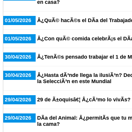
en casa?
01/05/2026
Â¿QuÃ© hacÃ©s el DÃ­a del Trabajad
01/05/2026
Â¿Con quÃ© comida celebrÃ¡s el DÃ­a
30/04/2026
Â¿TenÃ©s pensado trabajar el 1 de 
30/04/2026
Â¿Hasta dÃ³nde llega la ilusiÃ³n? De
la SelecciÃ³n en este Mundial
29/04/2026
29 de Ã±oquisâ€¦ Â¿cÃ³mo lo vivÃ­s?
29/04/2026
DÃ­a del Animal: Â¿permitÃ­s que tu
la cama?