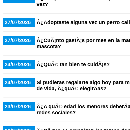
vez?
27/07/2026
Â¿Adoptaste alguna vez un perro cal
27/07/2026
Â¿CuÃ¡nto gastÃ¡s por mes en la man
mascota?
24/07/2026
Â¿QuÃ© tan bien te cuidÃ¡s?
24/07/2026
Si pudieras regalarte algo hoy para m
de vida, Â¿quÃ© elegirÃ­as?
23/07/2026
Â¿A quÃ© edad los menores deberÃ­a
redes sociales?