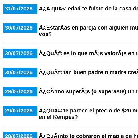
31/07/2026
Â¿A quÃ© edad te fuiste de la casa d
30/07/2026
Â¿EstarÃ­as en pareja con alguien 
vos?
30/07/2026
Â¿QuÃ© es lo que mÃ¡s valorÃ¡s en 
30/07/2026
Â¿QuÃ© tan buen padre o madre cre
29/07/2026
Â¿CÃ³mo superÃ¡s (o superaste) un 
29/07/2026
Â¿QuÃ© te parece el precio de $20 mi
en el Kempes?
28/07/2026
Â¿CuÃ¡nto te cobraron el maple de h