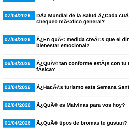
07/04/2026
DÃ­a Mundial de la Salud Â¿Cada cuÃ
chequeo mÃ©dico general?
07/04/2026
Â¿En quÃ© medida creÃ©s que el dine
bienestar emocional?
06/04/2026
Â¿QuÃ© tan conforme estÃ¡s con tu n
fÃ­sica?
03/04/2026
Â¿HacÃ©s turismo esta Semana San
02/04/2026
Â¿QuÃ© es Malvinas para vos hoy?
01/04/2026
Â¿QuÃ© tipos de bromas te gustan?