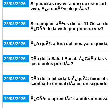
23/03/2026
Si pudieras revivir a uno de estos art
vivo, Â¿a quiÃ©n elegirÃ­as?
23/03/2026
Se cumplen aÃ±os de los 11 Oscar de 
Â¿DÃ³nde la viste por primera vez?
23/03/2026
Â¿A quÃ© altura del mes ya te queda
20/03/2026
DÃ­a de la Salud Bucal: Â¿CuÃ¡ntas ve
los dientes por dÃ­a?
20/03/2026
DÃ­a de la felicidad: Â¿quÃ© tiene el
cambiarte un mal dÃ­a en un segundo
19/03/2026
Â¿CÃ³mo aprendÃ©s a utilizar nueva