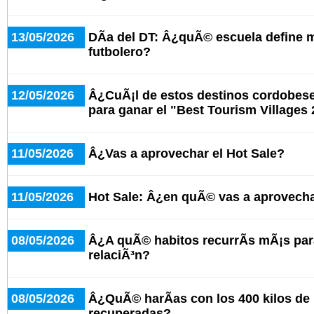
13/05/2026
DÃ­a del DT: Â¿quÃ© escuela define 
futbolero?
12/05/2026
Â¿CuÃ¡l de estos destinos cordobeses
para ganar el "Best Tourism Villages
11/05/2026
Â¿Vas a aprovechar el Hot Sale?
11/05/2026
Hot Sale: Â¿en quÃ© vas a aprovecha
08/05/2026
Â¿A quÃ© habitos recurrÃ­s mÃ¡s par
relaciÃ³n?
08/05/2026
Â¿QuÃ© harÃ­as con los 400 kilos de
recuperadas?