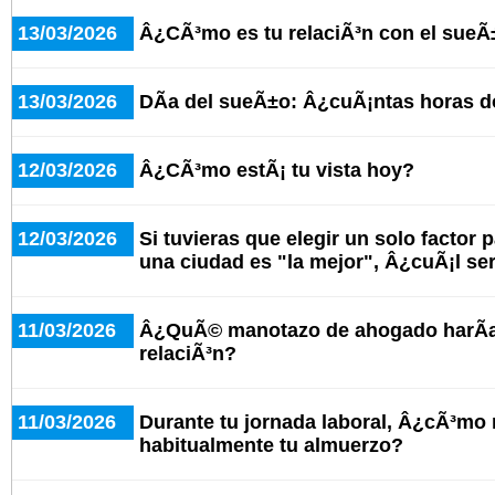
13/03/2026
Â¿CÃ³mo es tu relaciÃ³n con el sue
13/03/2026
DÃ­a del sueÃ±o: Â¿cuÃ¡ntas horas d
12/03/2026
Â¿CÃ³mo estÃ¡ tu vista hoy?
12/03/2026
Si tuvieras que elegir un solo factor 
una ciudad es "la mejor", Â¿cuÃ¡l se
11/03/2026
Â¿QuÃ© manotazo de ahogado harÃ­as
relaciÃ³n?
11/03/2026
Durante tu jornada laboral, Â¿cÃ³mo
habitualmente tu almuerzo?