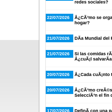
redes sociales?
22/07/2026
Â¿CÃ³mo se organ
hogar?
21/07/2026
DÃ­a Mundial del
21/07/2026
Si las comidas r
Â¿cuÃ¡l salvarÃ­
20/07/2026
Â¿Cada cuÃ¡nto t
20/07/2026
Â¿CÃ³mo creÃ©s q
SelecciÃ³n el fin 
17/07/2026
DefinÃ­ con una pa