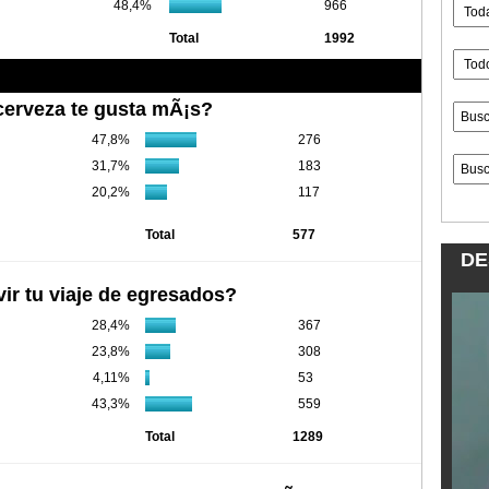
48,4%
966
Total
1992
erveza te gusta mÃ¡s?
47,8%
276
31,7%
183
20,2%
117
Total
577
DE
vir tu viaje de egresados?
28,4%
367
23,8%
308
4,11%
53
43,3%
559
Total
1289