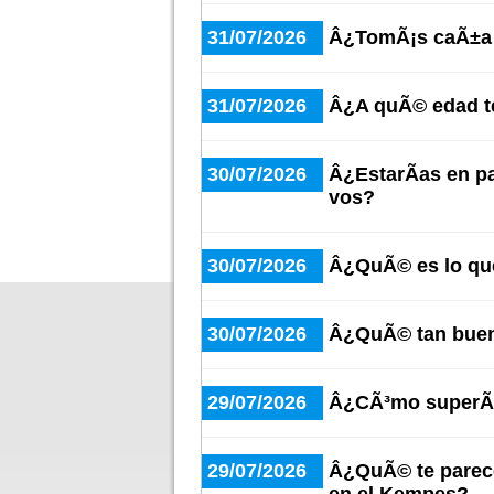
31/07/2026
Â¿TomÃ¡s caÃ±a 
31/07/2026
Â¿A quÃ© edad te
30/07/2026
Â¿EstarÃ­as en p
vos?
30/07/2026
Â¿QuÃ© es lo qu
30/07/2026
Â¿QuÃ© tan buen
29/07/2026
Â¿CÃ³mo superÃ¡
29/07/2026
Â¿QuÃ© te parece