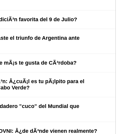
iciÃ³n favorita del 9 de Julio?
te el triunfo de Argentina ante
e mÃ¡s te gusta de CÃ³rdoba?
³n: Â¿cuÃ¡l es tu pÃ¡lpito para el
Cabo Verde?
rdadero "cuco" del Mundial que
 OVNI: Â¿de dÃ³nde vienen realmente?