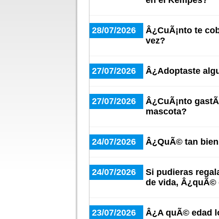
en el Kempes?
28/07/2026
Â¿CuÃ¡nto te cob
vez?
27/07/2026
Â¿Adoptaste algu
27/07/2026
Â¿CuÃ¡nto gastÃ¡
mascota?
24/07/2026
Â¿QuÃ© tan bien 
24/07/2026
Si pudieras regal
de vida, Â¿quÃ© 
23/07/2026
Â¿A quÃ© edad lo