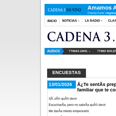
Amamos A
Chema Forte |
Ingres
NOTICIAS
LA RADIO
CLAS
INICIO
AUDIOS
?TIMAS 24HS.
?TIMO BOLE
ENCUESTAS
13/01/2026
Â¿Te sentÃ­s pre
familiar que te c
SÃ­, sÃ© quÃ© decir
EscucharÃ­a, pero no sabrÃ­a quÃ© decir
Me darÃ­a miedo empeorarlo