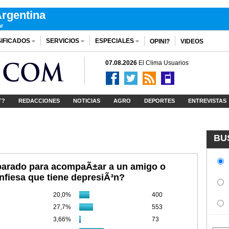
rgentina
ar
IFICADOS
SERVICIOS
ESPECIALES
OPINI?
VIDEOS
07.08.2026
El Clima
Usuarios
T?
REDACCIONES
NOTICIAS
AGRO
DEPORTES
ENTREVISTAS
BU
parado para acompaÃ±ar a un amigo o
onfiesa que tiene depresiÃ³n?
20,0%
400
27,7%
553
3,66%
73