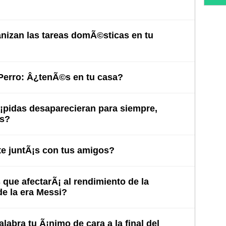
izan las tareas domÃ©sticas en tu
 Perro: Â¿tenÃ©s en tu casa?
Ã¡pidas desaparecieran para siempre,
as?
e juntÃ¡s con tus amigos?
ue afectarÃ¡ al rendimiento de la
de la era Messi?
labra tu Ã¡nimo de cara a la final del