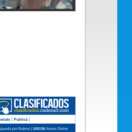
 Reinhold en los estudios de Cadena 3
m Hernández en Juntos
strate
Publicá
queda por Rubros |
100158
Avisos Online