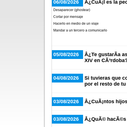
06/08/2026
Â¿CuÃ¡l es la peo
Desaparecer (ghostear)
Cortar por mensaje
Hacerlo en medio de un viaje
Mandar a un tercero a comunicarlo
05/08/2026
Â¿Te gustarÃ­a as
XIV en CÃ³rdoba
04/08/2026
Si tuvieras que 
por el resto de t
03/08/2026
Â¿CuÃ¡ntos hijos
03/08/2026
Â¿QuÃ© hacÃ©s c