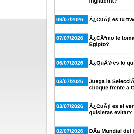
Inglaterra?
09/07/2026
Â¿CuÃ¡l es tu trad
07/07/2026
Â¿CÃ³mo te tomas
Egipto?
06/07/2026
Â¿QuÃ© es lo qu
03/07/2026
Juega la SelecciÃ
choque frente a 
03/07/2026
Â¿CuÃ¡l es el ve
quisieras evitar?
02/07/2026
DÃ­a Mundial del