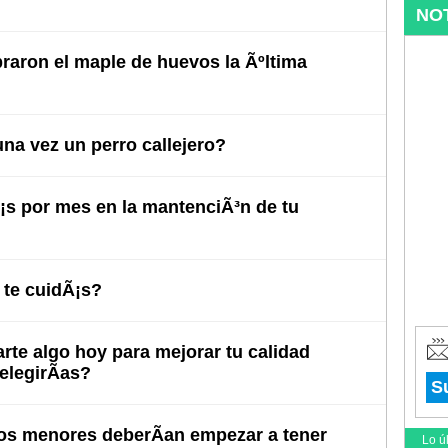
NO
raron el maple de huevos la Ãºltima
na vez un perro callejero?
s por mes en la mantenciÃ³n de tu
te cuidÃ¡s?
arte algo hoy para mejorar tu calidad
elegirÃ­as?
S
s menores deberÃ­an empezar a tener
Lo ú