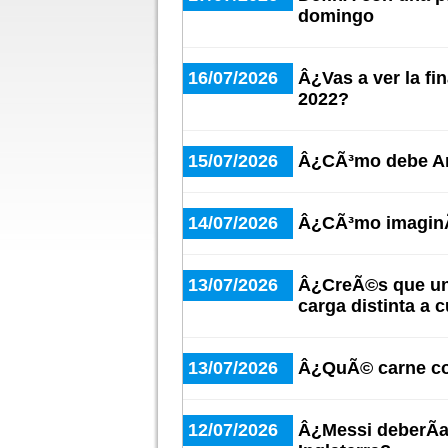
domingo
16/07/2026
Â¿Vas a ver la fi
2022?
15/07/2026
Â¿CÃ³mo debe Arg
14/07/2026
Â¿CÃ³mo imaginÃ¡
13/07/2026
Â¿CreÃ©s que un 
carga distinta a 
13/07/2026
Â¿QuÃ© carne co
12/07/2026
Â¿Messi deberÃ­a 