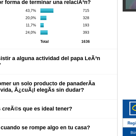
r forma de terminar una relaciÃ³n?
43,7%
715
Diego
20,0%
328
11,7%
193
24,0%
393
Total
1636
istir a alguna actividad del papa LeÃ³n
?
comer un solo producto de panaderÃ­a
u vida, Â¿cuÃ¡l elegÃ­s sin dudar?
Myria
 creÃ©s que es ideal tener?
Regi
uando se rompe algo en tu casa?
Bús