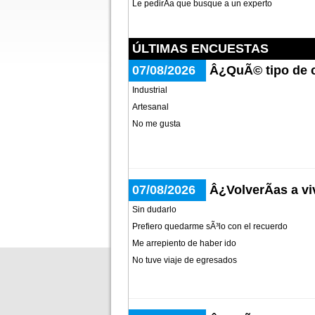
Le pedirÃ­a que busque a un experto
ÚLTIMAS ENCUESTAS
07/08/2026
Â¿QuÃ© tipo de c
Industrial
Artesanal
No me gusta
07/08/2026
Â¿VolverÃ­as a vi
Sin dudarlo
Prefiero quedarme sÃ³lo con el recuerdo
Me arrepiento de haber ido
No tuve viaje de egresados