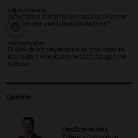
traerá más lluvias y eventos extremos
durante la primavera
Política y Economía
Informados al regreso
Industriales santafesinos cruzaron a Caputo:
Episodios
"No resuelve problemas productivos"
Audio.
Córdoba sigue trabajando para
restablecer el servicio de electricidad
Amamos Argentina
tras fuertes vientos
El 80% de los empresarios del país esperan
Panorama Federal
una mejora económica en 2027, aunque con
Episodios
cautela
Audio.
Según una encuesta, el 80% de
los empresarios del país cree que la
economía mejorará el próximo año
Amamos Argentina
Opinión
Episodios
Audio.
Carolina Losada: "Faltó que el
oficialismo la explique mejor" sobre la
ley de propiedad privada
Informados al regreso
Conflicto en Asia.
Episodios
Taiwán ensaya cómo