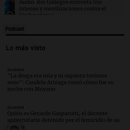
Audio.
Río Gallegos enfrenta frío
intenso y movilizaciones contra el
kirchnerismo
Panorama Federal
Episodios
Podcast
Audio.
Debate en el Senado sobre
propiedad privada y cuestionamientos a
Lo más visto
la soberanía digital en Argentina
Panorama Federal
Episodios
Sociedad
Audio.
Mendoza se prepara para un fin
"La droga era mía y ni siquiera tuvimos
de semana helado y ciudadanos
sexo": Candela Arizaga contó cómo fue su
marchan contra reforma de tierras
noche con Moyano
Panorama Federal
Episodios
Sociedad
Audio.
El "Mono" de Kapanga
Quién es Gerardo Gasparutti, el docente
adelantó su show en Rosario.
universitario detenido por el femicidio de su
Viva la Radio Rosario
esposa
Episodios