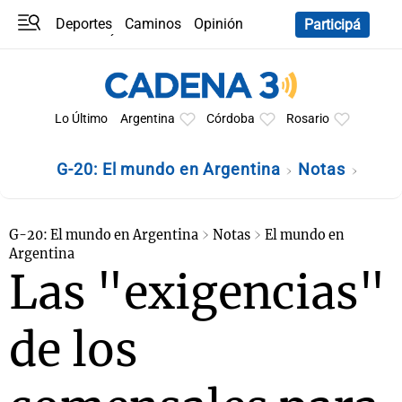
Deportes
Caminos
Opinión
Participá
Programas
Últimas coberturas
Últimas 24 h
En YouTube
Clima
Horóscopo
Lo Último
Argentina
Córdoba
Rosario
G-20: El mundo en Argentina
Notas
G-20: El mundo en Argentina
Notas
El mundo en
Argentina
Las "exigencias"
de los