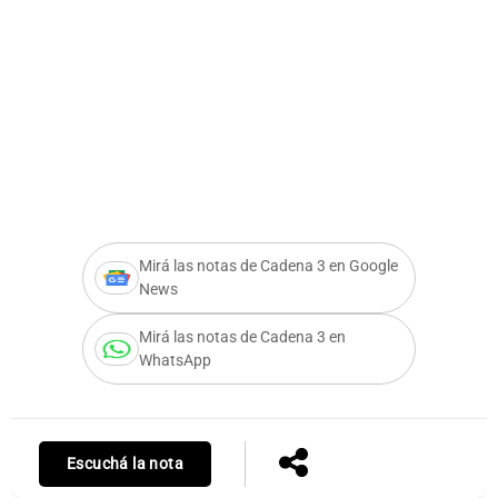
Notas
s
Notas
La Sole en
ial
Mundial 2026
Cadena 3
Mirá las notas de Cadena 3 en Google
News
Mirá las notas de Cadena 3 en
WhatsApp
Escuchá la nota