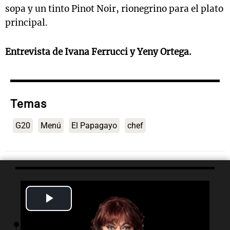
sopa y un tinto Pinot Noir, rionegrino para el plato
principal.
Entrevista de Ivana Ferrucci y Yeny Ortega.
Temas
G20
Menú
El Papagayo
chef
Lo último
Play
Video
01:29
Ciencia