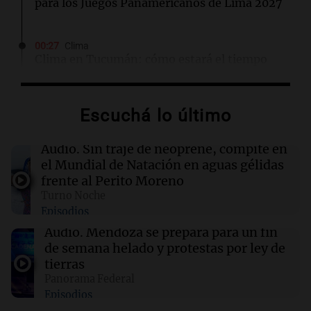
para los Juegos Panamericanos de Lima 2027
00:27
Clima
Clima en Tucumán: cómo estará el tiempo
este viernes 7 de agosto
Escuchá lo último
00:22
Clima
Clima en Mendoza: cómo estará el tiempo
este viernes 7 de agosto
Audio.
Sin traje de neoprene, compite en
el Mundial de Natación en aguas gélidas
frente al Perito Moreno
00:16
Clima
Turno Noche
Clima en Santa Fe: cómo estará el tiempo este
Episodios
viernes 7 de agosto
Audio.
Mendoza se prepara para un fin
de semana helado y protestas por ley de
00:11
Clima
tierras
Clima en Rosario: cómo estará el tiempo este
Panorama Federal
viernes 7 de agosto
Episodios