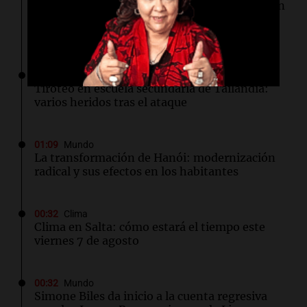
La fertilización podría depender del trabajo en
equipo de los espermatozoides, según un
estudio
01:24
Mundo
Tiroteo en escuela secundaria de Tailandia:
varios heridos tras el ataque
01:09
Mundo
La transformación de Hanói: modernización
radical y sus efectos en los habitantes
00:32
Clima
Clima en Salta: cómo estará el tiempo este
viernes 7 de agosto
00:32
Mundo
Simone Biles da inicio a la cuenta regresiva