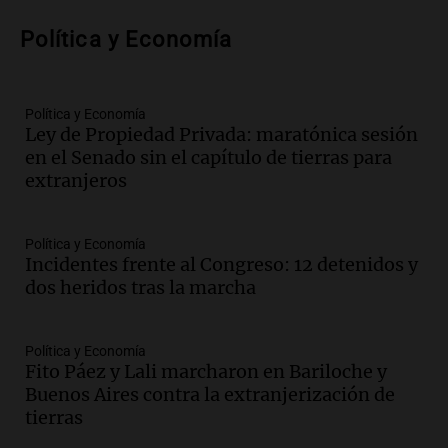
Panorama Federal
Política y Economía
Episodios
Audio.
Nicolás Marotta, el cordobés de
Recoleta: “Enfrentar a Boca, sea donde
sea, va a ser lindo”
Política y Economía
Ley de Propiedad Privada: maratónica sesión
La Cadena del Gol
en el Senado sin el capítulo de tierras para
Episodios
extranjeros
Audio.
Débora Blanca, psicóloga experta
en ludopatía: “Tener el casino en la
mano es muy peligroso”
Política y Economía
La Argentina, hoy
Incidentes frente al Congreso: 12 detenidos y
Episodios
dos heridos tras la marcha
Audio.
Docentes italianos visitaron la
ciudad de Córdoba para interiorizarse
Política y Economía
sobre los parques educativos
Fito Páez y Lali marcharon en Bariloche y
Amamos Argentina
Buenos Aires contra la extranjerización de
Episodios
tierras
Audio.
Meteorólogo alertó que El Niño