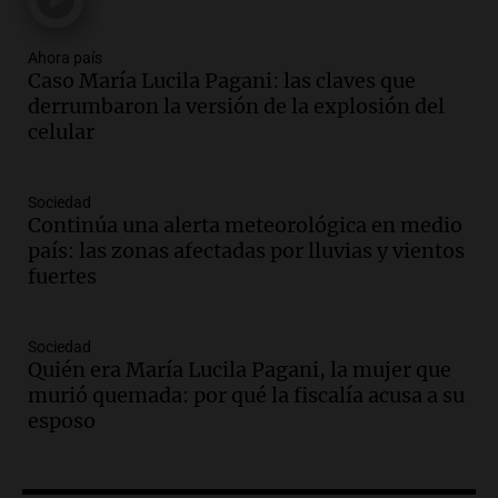
Audio.
Condenan a tres años de prisión
Ahora país
en suspenso a hombre por simular robo
Caso María Lucila Pagani: las claves que
de recaudación en San Luis
derrumbaron la versión de la explosión del
Panorama Federal
celular
Episodios
Audio.
Medicina reproductiva, entre la
ayuda por problemas de fertilidad y la
Sociedad
Continúa una alerta meteorológica en medio
ostentación de millonarios
país: las zonas afectadas por lluvias y vientos
Amamos Argentina
fuertes
Episodios
Audio.
El juicio contra Oscar González
avanza con testimonios clave sobre el
Sociedad
accidente en Villa Dolores
Quién era María Lucila Pagani, la mujer que
Panorama Federal
murió quemada: por qué la fiscalía acusa a su
Episodios
esposo
Audio.
El teatro Real da la bienvenida a
la temporada Rock Real con bandas
tributo todos los jueves