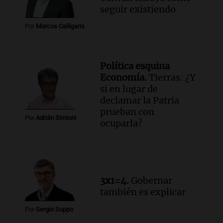
Audio.
Debate en el Senado y protesta
seguir existiendo
en Rosario contra la ley de Propiedad
Por
Marcos Calligaris
Privada.
Viva la Radio Rosario
Episodios
Política esquina
Audio.
Manifestación en Rosario contra
Economía.
Tierras: ¿Y
la ley de Propiedad Privada debatida en
si en lugar de
el Senado.
declamar la Patria
Viva la Radio Rosario
prueban con
Episodios
Por
Adrián Simioni
ocuparla?
Audio.
Luis Juez cuestionó la polémica
por la Ley de Tierras: "Construyeron un
relato mentiroso"
Informados al regreso
Episodios
3x1=4.
Gobernar
también es explicar
Por
Sergio Suppo