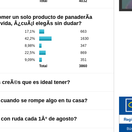
Total
4032
Diego
comer un solo producto de panaderÃ­a
u vida, Â¿cuÃ¡l elegÃ­s sin dudar?
17,1%
663
42,2%
1630
8,98%
347
22,5%
869
9,09%
351
Total
3860
 creÃ©s que es ideal tener?
Myria
uando se rompe algo en tu casa?
con ruda cada 1Â° de agosto?
Regi
Bús