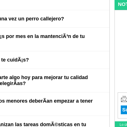
NO
na vez un perro callejero?
s por mes en la mantenciÃ³n de tu
te cuidÃ¡s?
arte algo hoy para mejorar tu calidad
elegirÃ­as?
s menores deberÃ­an empezar a tener
S
izan las tareas domÃ©sticas en tu
Lo ú