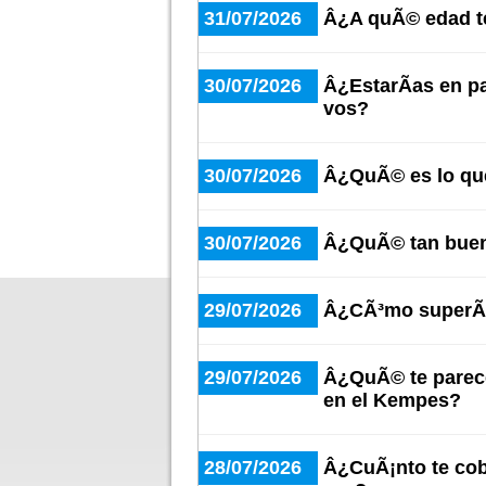
31/07/2026
Â¿A quÃ© edad te
30/07/2026
Â¿EstarÃ­as en p
vos?
30/07/2026
Â¿QuÃ© es lo qu
30/07/2026
Â¿QuÃ© tan buen
29/07/2026
Â¿CÃ³mo superÃ¡
29/07/2026
Â¿QuÃ© te parece
en el Kempes?
28/07/2026
Â¿CuÃ¡nto te cob