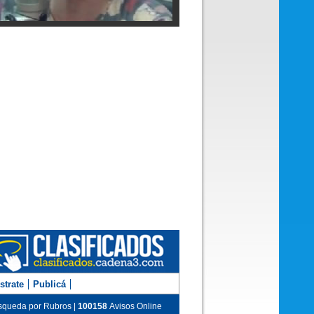
 Reinhold en los estudios de Cadena 3
m Hernández en Juntos
strate
Publicá
queda por Rubros |
100158
Avisos Online