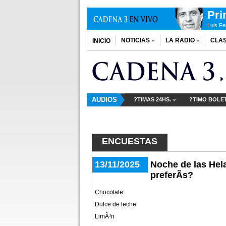
Pri
Luis F
NOTICIAS
LA RADIO
CLAS
INICIO
AUDIOS
?TIMAS 24HS.
?TIMO BOLE
ENCUESTAS
13/11/2025
Noche de las Hel
preferÃ­s?
Chocolate
Dulce de leche
LimÃ³n