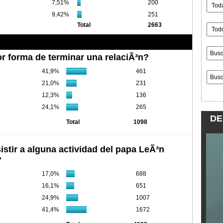
7,51%
200
9,42%
251
Total
2663
r forma de terminar una relaciÃ³n?
41,9%
461
21,0%
231
12,3%
136
24,1%
265
DE
Total
1098
istir a alguna actividad del papa LeÃ³n
?
17,0%
688
16,1%
651
24,9%
1007
41,4%
1672