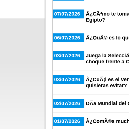
07/07/2026
Â¿CÃ³mo te tomas
Egipto?
06/07/2026
Â¿QuÃ© es lo qu
03/07/2026
Juega la SelecciÃ
choque frente a 
03/07/2026
Â¿CuÃ¡l es el ve
quisieras evitar?
02/07/2026
DÃ­a Mundial del
01/07/2026
Â¿ComÃ©s mucha