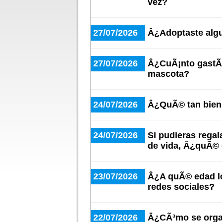
vez?
27/07/2026
Â¿Adoptaste algu
27/07/2026
Â¿CuÃ¡nto gastÃ¡
mascota?
24/07/2026
Â¿QuÃ© tan bien 
24/07/2026
Si pudieras regal
de vida, Â¿quÃ© 
23/07/2026
Â¿A quÃ© edad lo
redes sociales?
22/07/2026
Â¿CÃ³mo se organ