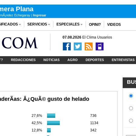
mera Plana
ernÃ¡ndez Echegaray |
Ingresar
IFICADOS
SERVICIOS
ESPECIALES
OPINI?
VIDEOS
07.08.2026
El Clima
Usuarios
T?
REDACCIONES
NOTICIAS
AGRO
DEPORTES
ENTREVISTAS
BU
aderÃ­as: Â¿QuÃ© gusto de helado
27,6%
736
42,5%
1134
12,8%
342