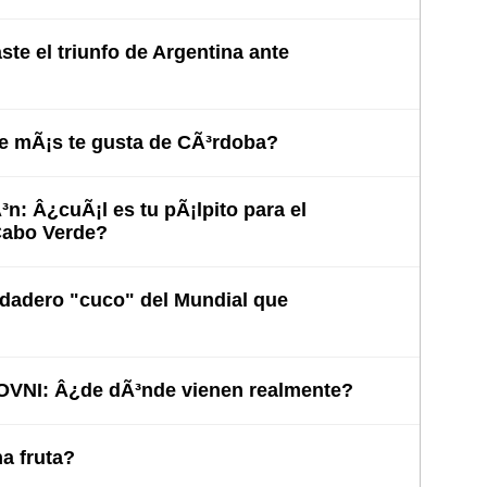
te el triunfo de Argentina ante
e mÃ¡s te gusta de CÃ³rdoba?
³n: Â¿cuÃ¡l es tu pÃ¡lpito para el
Cabo Verde?
rdadero "cuco" del Mundial que
 OVNI: Â¿de dÃ³nde vienen realmente?
 fruta?