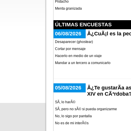
Pistacho
Menta granizada
ÚLTIMAS ENCUESTAS
06/08/2026
Â¿CuÃ¡l es la peo
Desaparecer (ghostear)
Cortar por mensaje
Hacerlo en medio de un viaje
Mandar a un tercero a comunicarlo
05/08/2026
Â¿Te gustarÃ­a as
XIV en CÃ³rdoba
SÃ­, lo harÃ©
SÃ­, pero no sÃ© si pueda organizarme
No, lo sigo por pantalla
No es de mi interÃ©s