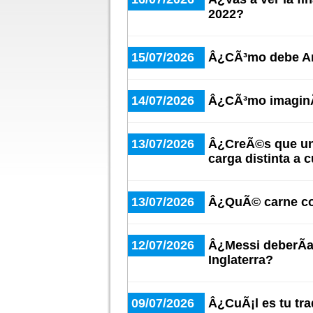
2022?
15/07/2026
Â¿CÃ³mo debe Arg
14/07/2026
Â¿CÃ³mo imaginÃ¡
13/07/2026
Â¿CreÃ©s que un 
carga distinta a 
13/07/2026
Â¿QuÃ© carne co
12/07/2026
Â¿Messi deberÃ­a 
Inglaterra?
09/07/2026
Â¿CuÃ¡l es tu trad