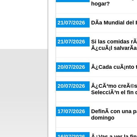
hogar?
21/07/2026
DÃ­a Mundial del
21/07/2026
Si las comidas r
Â¿cuÃ¡l salvarÃ­
20/07/2026
Â¿Cada cuÃ¡nto t
20/07/2026
Â¿CÃ³mo creÃ©s q
SelecciÃ³n el fin 
17/07/2026
DefinÃ­ con una pa
domingo
16/07/2026
Â¿Vas a ver la fi