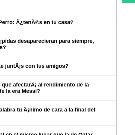
 Perro: Â¿tenÃ©s en tu casa?
Ã¡pidas desaparecieran para siempre,
as?
e juntÃ¡s con tus amigos?
ue afectarÃ¡ al rendimiento de la
de la era Messi?
labra tu Ã¡nimo de cara a la final del
nal en el mismo lugar que la de Qatar