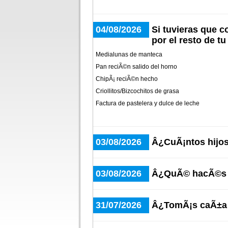
04/08/2026
Si tuvieras que 
por el resto de t
Medialunas de manteca
Pan reciÃ©n salido del horno
ChipÃ¡ reciÃ©n hecho
Criollitos/Bizcochitos de grasa
Factura de pastelera y dulce de leche
03/08/2026
Â¿CuÃ¡ntos hijos
03/08/2026
Â¿QuÃ© hacÃ©s c
31/07/2026
Â¿TomÃ¡s caÃ±a 