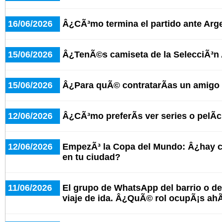
16/06/2026
Â¿CÃ³mo termina el partido ante Arge
15/06/2026
Â¿TenÃ©s camiseta de la SelecciÃ³n
15/06/2026
Â¿Para quÃ© contratarÃ­as un amigo 
12/06/2026
Â¿CÃ³mo preferÃ­s ver series o pelÃ­
12/06/2026
EmpezÃ³ la Copa del Mundo: Â¿hay c
en tu ciudad?
11/06/2026
El grupo de WhatsApp del barrio o del
viaje de ida. Â¿QuÃ© rol ocupÃ¡s ahÃ