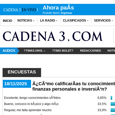
Ahora paÃ­s
Rodolfo Barili |
Ingresar
NOTICIAS
LA RADIO
CLASIFICADOS
SERVICIOS
INICIO
AUDIOS
?TIMAS 24HS.
?TIMO BOLET?
REDACCIONES
NOTI
ENCUESTAS
18/11/2025
Â¿CÃ³mo calificarÃ­as tu conocimient
finanzas personales e inversiÃ³n?
Excelente, tengo conocimientos sÃ³lidos
6,85%
Bueno, conozco lo bÃ¡sico y algo mÃ¡s
33,5%
Regular, me falta aprender mucho
33,9%