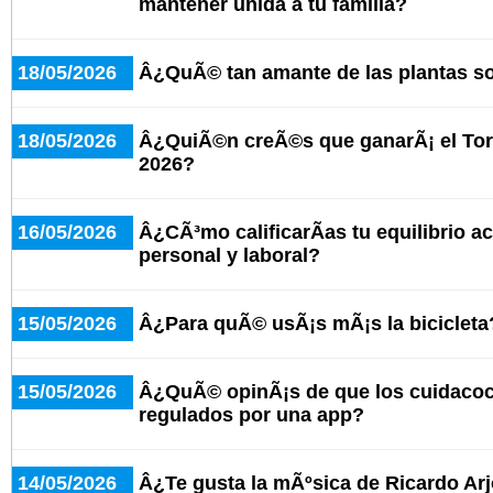
mantener unida a tu familia?
18/05/2026
Â¿QuÃ© tan amante de las plantas s
18/05/2026
Â¿QuiÃ©n creÃ©s que ganarÃ¡ el Tor
2026?
16/05/2026
Â¿CÃ³mo calificarÃ­as tu equilibrio ac
personal y laboral?
15/05/2026
Â¿Para quÃ© usÃ¡s mÃ¡s la bicicleta
15/05/2026
Â¿QuÃ© opinÃ¡s de que los cuidaco
regulados por una app?
14/05/2026
Â¿Te gusta la mÃºsica de Ricardo Ar