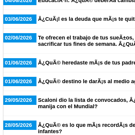
04/06/2026
EducaciÃ³n: Â¿quÃ© deberÃ­a cambia
03/06/2026
Â¿CuÃ¡l es la deuda que mÃ¡s te qui
02/06/2026
Te ofrecen el trabajo de tus sueÃ±os,
sacrificar tus fines de semana. Â¿
01/06/2026
Â¿QuÃ© heredaste mÃ¡s de tus padr
01/06/2026
Â¿QuÃ© destino le darÃ¡s al medio 
29/05/2026
Scaloni dio la lista de convocados, 
manija con el Mundial?
28/05/2026
Â¿QuÃ© es lo que mÃ¡s recordÃ¡s del
infantes?