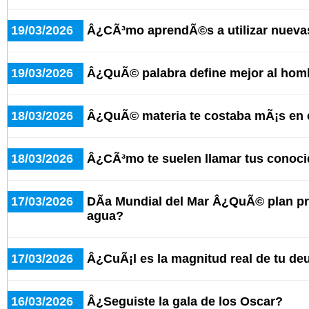
19/03/2026
Â¿CÃ³mo aprendÃ©s a utilizar nueva
19/03/2026
Â¿QuÃ© palabra define mejor al hom
18/03/2026
Â¿QuÃ© materia te costaba mÃ¡s en 
18/03/2026
Â¿CÃ³mo te suelen llamar tus conoc
17/03/2026
DÃ­a Mundial del Mar Â¿QuÃ© plan pre
agua?
17/03/2026
Â¿CuÃ¡l es la magnitud real de tu d
16/03/2026
Â¿Seguiste la gala de los Oscar?