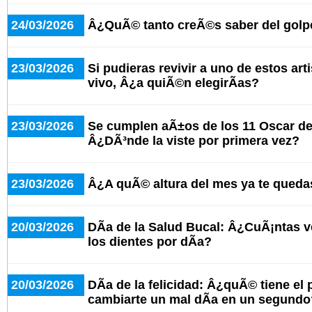
24/03/2026
Â¿QuÃ© tanto creÃ©s saber del golpe 
23/03/2026
Si pudieras revivir a uno de estos art
vivo, Â¿a quiÃ©n elegirÃ­as?
23/03/2026
Se cumplen aÃ±os de los 11 Oscar de 
Â¿DÃ³nde la viste por primera vez?
23/03/2026
Â¿A quÃ© altura del mes ya te queda
20/03/2026
DÃ­a de la Salud Bucal: Â¿CuÃ¡ntas ve
los dientes por dÃ­a?
20/03/2026
DÃ­a de la felicidad: Â¿quÃ© tiene el
cambiarte un mal dÃ­a en un segundo