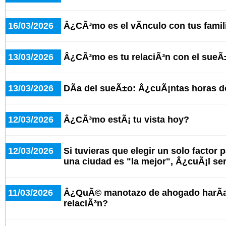
16/03/2026
Â¿CÃ³mo es el vÃ­nculo con tus famil
13/03/2026
Â¿CÃ³mo es tu relaciÃ³n con el sue
13/03/2026
DÃ­a del sueÃ±o: Â¿cuÃ¡ntas horas d
12/03/2026
Â¿CÃ³mo estÃ¡ tu vista hoy?
12/03/2026
Si tuvieras que elegir un solo factor 
una ciudad es "la mejor", Â¿cuÃ¡l se
11/03/2026
Â¿QuÃ© manotazo de ahogado harÃ­as
relaciÃ³n?