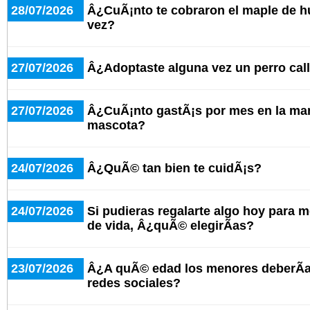
28/07/2026
Â¿CuÃ¡nto te cobraron el maple de h
vez?
27/07/2026
Â¿Adoptaste alguna vez un perro cal
27/07/2026
Â¿CuÃ¡nto gastÃ¡s por mes en la man
mascota?
24/07/2026
Â¿QuÃ© tan bien te cuidÃ¡s?
24/07/2026
Si pudieras regalarte algo hoy para m
de vida, Â¿quÃ© elegirÃ­as?
23/07/2026
Â¿A quÃ© edad los menores deberÃ­a
redes sociales?