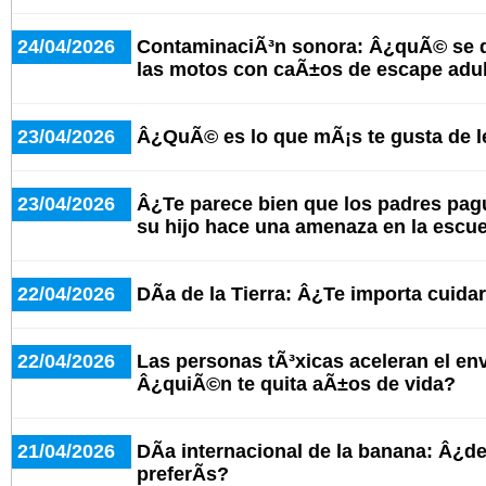
24/04/2026
ContaminaciÃ³n sonora: Â¿quÃ© se d
las motos con caÃ±os de escape adu
23/04/2026
Â¿QuÃ© es lo que mÃ¡s te gusta de le
23/04/2026
Â¿Te parece bien que los padres pagu
su hijo hace una amenaza en la escu
22/04/2026
DÃ­a de la Tierra: Â¿Te importa cuida
22/04/2026
Las personas tÃ³xicas aceleran el en
Â¿quiÃ©n te quita aÃ±os de vida?
21/04/2026
DÃ­a internacional de la banana: Â¿d
preferÃ­s?