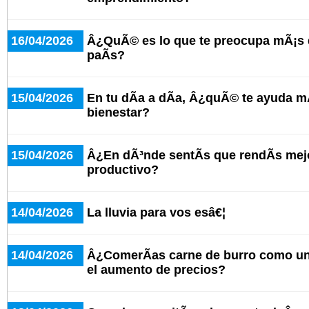
16/04/2026
Â¿QuÃ© es lo que te preocupa mÃ¡s d
paÃ­s?
15/04/2026
En tu dÃ­a a dÃ­a, Â¿quÃ© te ayuda mÃ
bienestar?
15/04/2026
Â¿En dÃ³nde sentÃ­s que rendÃ­s mej
productivo?
14/04/2026
La lluvia para vos esâ€¦
14/04/2026
Â¿ComerÃ­as carne de burro como una
el aumento de precios?