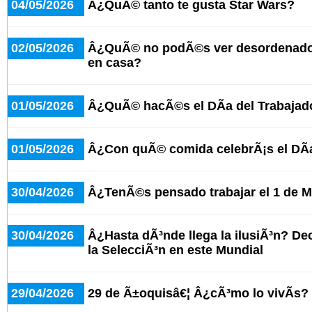
04/05/2026
Â¿QuÃ© tanto te gusta Star Wars?
02/05/2026
Â¿QuÃ© no podÃ©s ver desordenado 
en casa?
01/05/2026
Â¿QuÃ© hacÃ©s el DÃ­a del Trabajad
01/05/2026
Â¿Con quÃ© comida celebrÃ¡s el DÃ­a
30/04/2026
Â¿TenÃ©s pensado trabajar el 1 de 
30/04/2026
Â¿Hasta dÃ³nde llega la ilusiÃ³n? De
la SelecciÃ³n en este Mundial
29/04/2026
29 de Ã±oquisâ€¦ Â¿cÃ³mo lo vivÃ­s?