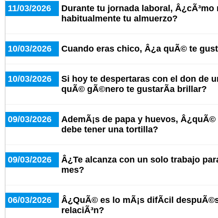
11/03/2026
Durante tu jornada laboral, Â¿cÃ³mo
habitualmente tu almuerzo?
10/03/2026
Cuando eras chico, Â¿a quÃ© te gus
10/03/2026
Si hoy te despertaras con el don de u
quÃ© gÃ©nero te gustarÃ­a brillar?
09/03/2026
AdemÃ¡s de papa y huevos, Â¿quÃ© o
debe tener una tortilla?
09/03/2026
Â¿Te alcanza con un solo trabajo para 
mes?
06/03/2026
Â¿QuÃ© es lo mÃ¡s difÃ­cil despuÃ©s
relaciÃ³n?