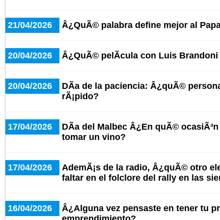
21/04/2026
Â¿QuÃ© palabra define mejor al Pap
20/04/2026
Â¿QuÃ© pelÃ­cula con Luis Brandoni
20/04/2026
DÃ­a de la paciencia: Â¿quÃ© person
rÃ¡pido?
17/04/2026
DÃ­a del Malbec Â¿En quÃ© ocasiÃ³n 
tomar un vino?
17/04/2026
AdemÃ¡s de la radio, Â¿quÃ© otro e
faltar en el folclore del rally en las si
16/04/2026
Â¿Alguna vez pensaste en tener tu p
emprendimiento?