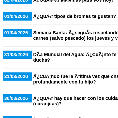
02/04/2026
Â¿QuÃ© es Malvinas para vos hoy?
01/04/2026
Â¿QuÃ© tipos de bromas te gustan?
01/04/2026
Semana Santa: Â¿seguÃ­s respetando
carnes (salvo pescado) los jueves y 
31/03/2026
DÃ­a Mundial del Agua: Â¿CuÃ¡nto te
ducha?
31/03/2026
Â¿CuÃ¡ndo fue la Ãºltima vez que cha
profundamente con tu hijo?
30/03/2026
Â¿QuÃ© hay que hacer con los cuid
(naranjitas)?