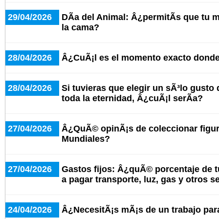
29/04/2026
DÃ­a del Animal: Â¿permitÃ­s que tu
la cama?
28/04/2026
Â¿CuÃ¡l es el momento exacto donde 
28/04/2026
Si tuvieras que elegir un sÃ³lo gusto
toda la eternidad, Â¿cuÃ¡l serÃ­a?
27/04/2026
Â¿QuÃ© opinÃ¡s de coleccionar figuri
Mundiales?
27/04/2026
Gastos fijos: Â¿quÃ© porcentaje de t
a pagar transporte, luz, gas y otros s
24/04/2026
Â¿NecesitÃ¡s mÃ¡s de un trabajo para