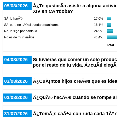
05/08/2026
Â¿Te gustarÃ­a asistir a alguna activ
XIV en CÃ³rdoba?
SÃ­, lo harÃ©
17,0%
SÃ­, pero no sÃ© si pueda organizarme
16,1%
No, lo sigo por pantalla
24,9%
No es de mi interÃ©s
41,4%
Total
04/08/2026
Si tuvieras que comer un solo produc
por el resto de tu vida, Â¿cuÃ¡l elegÃ
03/08/2026
Â¿CuÃ¡ntos hijos creÃ©s que es idea
03/08/2026
Â¿QuÃ© hacÃ©s cuando se rompe alg
31/07/2026
Â¿TomÃ¡s caÃ±a con ruda cada 1Â° 