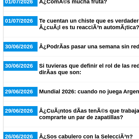
01/07/2026
Â¿ComÃ©s mucha fruta?
01/07/2026
Te cuentan un chiste que es verdad
Â¿cuÃ¡l es tu reacciÃ³n automÃ¡tica
30/06/2026
Â¿PodrÃ­as pasar una semana sin red
30/06/2026
Si tuvieras que definir el rol de las r
dirÃ­as que son:
29/06/2026
Mundial 2026: cuando no juega Argent
29/06/2026
Â¿CuÃ¡ntos dÃ­as tenÃ©s que trabaja
comprarte un par de zapatillas?
26/06/2026
Â¿Sos cabulero con la SelecciÃ³n?