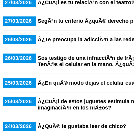
27/03/2026
Â¿CuÃ¡l es tu relaciÃ³n con el teatro
27/03/2026
SegÃºn tu criterio Â¿quÃ© derecho 
26/03/2026
Â¿Te preocupa la adicciÃ³n a las red
26/03/2026
Sos testigo de una infracciÃ³n de trÃ¡
TenÃ©s el celular en la mano. Â¿qu
25/03/2026
Â¿En quÃ© modo dejas el celular cu
25/03/2026
Â¿CuÃ¡l de estos juguetes estimula 
imaginaciÃ³n en los niÃ±os?
24/03/2026
Â¿QuÃ© te gustaba leer de chico?