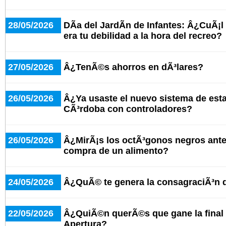
28/05/2026
DÃ­a del JardÃ­n de Infantes: Â¿CuÃ¡l
era tu debilidad a la hora del recreo?
27/05/2026
Â¿TenÃ©s ahorros en dÃ³lares?
26/05/2026
Â¿Ya usaste el nuevo sistema de est
CÃ³rdoba con controladores?
26/05/2026
Â¿MirÃ¡s los octÃ³gonos negros antes
compra de un alimento?
24/05/2026
Â¿QuÃ© te genera la consagraciÃ³n 
22/05/2026
Â¿QuiÃ©n querÃ©s que gane la final 
Apertura?