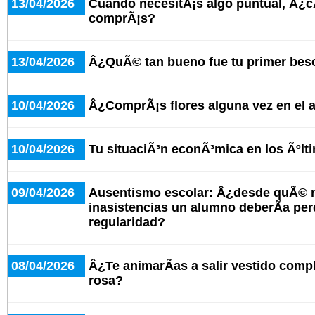
13/04/2026
Cuando necesitÃ¡s algo puntual, Â¿c
comprÃ¡s?
13/04/2026
Â¿QuÃ© tan bueno fue tu primer bes
10/04/2026
Â¿ComprÃ¡s flores alguna vez en el 
10/04/2026
Tu situaciÃ³n econÃ³mica en los Ãºlt
09/04/2026
Ausentismo escolar: Â¿desde quÃ© 
inasistencias un alumno deberÃ­a per
regularidad?
08/04/2026
Â¿Te animarÃ­as a salir vestido comp
rosa?