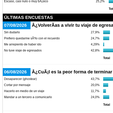
Escaso, casi nulo o muy bÃ¡sico
25,2%
Tot
ÚLTIMAS ENCUESTAS
07/08/2026
Â¿VolverÃ­as a vivir tu viaje de egre
Sin dudarlo
27,9%
Prefiero quedarme sÃ³lo con el recuerdo
24,7%
Me arrepiento de haber ido
4,29%
No tuve viaje de egresados
42,8%
Total
06/08/2026
Â¿CuÃ¡l es la peor forma de terminar
Desaparecer (ghostear)
43,7%
Cortar por mensaje
20,0%
Hacerlo en medio de un viaje
11,7%
Mandar a un tercero a comunicarlo
24,0%
Total