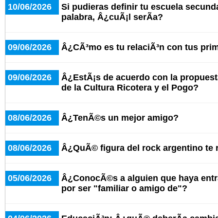
10/06/2026
Si pudieras definir tu escuela secund
palabra, Â¿cuÃ¡l serÃ­a?
09/06/2026
Â¿CÃ³mo es tu relaciÃ³n con tus pri
09/06/2026
Â¿EstÃ¡s de acuerdo con la propuesta
de la Cultura Ricotera y el Pogo?
08/06/2026
Â¿TenÃ©s un mejor amigo?
08/06/2026
Â¿QuÃ© figura del rock argentino te
05/06/2026
Â¿ConocÃ©s a alguien que haya entr
por ser "familiar o amigo de"?