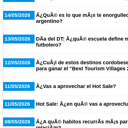
14/05/2026
Â¿QuÃ© es lo que mÃ¡s te enorgullece
argentino?
13/05/2026
DÃ­a del DT: Â¿quÃ© escuela define 
futbolero?
12/05/2026
Â¿CuÃ¡l de estos destinos cordobeses
para ganar el "Best Tourism Villages
11/05/2026
Â¿Vas a aprovechar el Hot Sale?
11/05/2026
Hot Sale: Â¿en quÃ© vas a aprovecha
08/05/2026
Â¿A quÃ© habitos recurrÃ­s mÃ¡s par
relaciÃ³n?