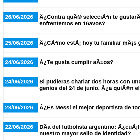
26/06/2026
Â¿Contra quÃ© selecciÃ³n te gustarÃ
enfrentemos en 16avos?
25/06/2026
Â¿CÃ³mo estÃ¡ hoy tu familiar mÃ¡s
24/06/2026
Â¿Te gusta cumplir aÃ±os?
24/06/2026
Si pudieras charlar dos horas con un
genios del 24 de junio, Â¿a quiÃ©n e
23/06/2026
Â¿Es Messi el mejor deportista de to
22/06/2026
DÃ­a del futbolista argentino: Â¿cuÃ¡
nuestro mayor sello de identidad?