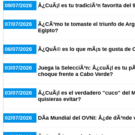
09/07/2026
Â¿CuÃ¡l es tu tradiciÃ³n favorita del 
07/07/2026
Â¿CÃ³mo te tomaste el triunfo de Arg
Egipto?
06/07/2026
Â¿QuÃ© es lo que mÃ¡s te gusta de 
03/07/2026
Juega la SelecciÃ³n: Â¿cuÃ¡l es tu pÃ¡
choque frente a Cabo Verde?
03/07/2026
Â¿CuÃ¡l es el verdadero "cuco" del 
quisieras evitar?
02/07/2026
DÃ­a Mundial del OVNI: Â¿de dÃ³nde 