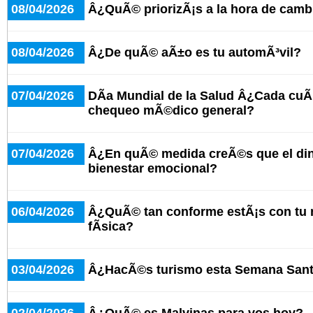
08/04/2026
Â¿QuÃ© priorizÃ¡s a la hora de cambi
08/04/2026
Â¿De quÃ© aÃ±o es tu automÃ³vil?
07/04/2026
DÃ­a Mundial de la Salud Â¿Cada cuÃ
chequeo mÃ©dico general?
07/04/2026
Â¿En quÃ© medida creÃ©s que el dine
bienestar emocional?
06/04/2026
Â¿QuÃ© tan conforme estÃ¡s con tu n
fÃ­sica?
03/04/2026
Â¿HacÃ©s turismo esta Semana San