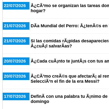
22/07/2026
Â¿CÃ³mo se organizan las tareas do
hogar?
21/07/2026
DÃ­a Mundial del Perro: Â¿tenÃ©s en
21/07/2026
Si las comidas rÃ¡pidas desaparecier
Â¿cuÃ¡l salvarÃ­as?
20/07/2026
Â¿Cada cuÃ¡nto te juntÃ¡s con tus a
20/07/2026
Â¿CÃ³mo creÃ©s que afectarÃ¡ al ren
SelecciÃ³n el fin de la era Messi?
17/07/2026
DefinÃ­ con una palabra tu Ã¡nimo de c
domingo