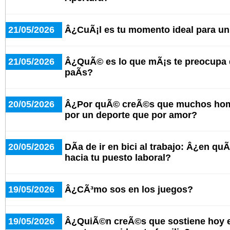
21/05/2026
Â¿CuÃ¡l es tu momento ideal para u
21/05/2026
Â¿QuÃ© es lo que mÃ¡s te preocupa d
paÃ­s?
20/05/2026
Â¿Por quÃ© creÃ©s que muchos hom
por un deporte que por amor?
20/05/2026
DÃ­a de ir en bici al trabajo: Â¿en qu
hacia tu puesto laboral?
19/05/2026
Â¿CÃ³mo sos en los juegos?
19/05/2026
Â¿QuiÃ©n creÃ©s que sostiene hoy e