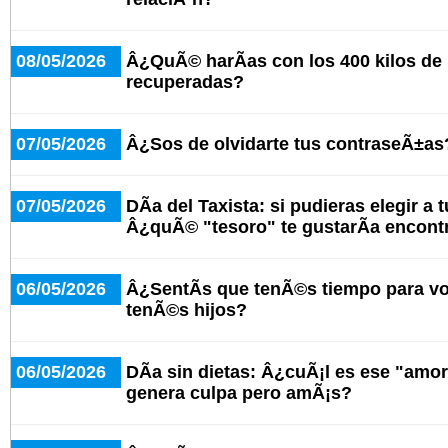
08/05/2026
Â¿QuÃ© harÃ­as con los 400 kilos de
recuperadas?
07/05/2026
Â¿Sos de olvidarte tus contraseÃ±as
07/05/2026
DÃ­a del Taxista: si pudieras elegir a 
Â¿quÃ© "tesoro" te gustarÃ­a encont
06/05/2026
Â¿SentÃ­s que tenÃ©s tiempo para v
tenÃ©s hijos?
06/05/2026
DÃ­a sin dietas: Â¿cuÃ¡l es ese "amo
genera culpa pero amÃ¡s?