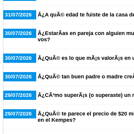
31/07/2026
Â¿A quÃ© edad te fuiste de la casa d
30/07/2026
Â¿EstarÃ­as en pareja con alguien 
vos?
30/07/2026
Â¿QuÃ© es lo que mÃ¡s valorÃ¡s en 
30/07/2026
Â¿QuÃ© tan buen padre o madre cre
29/07/2026
Â¿CÃ³mo superÃ¡s (o superaste) un 
29/07/2026
Â¿QuÃ© te parece el precio de $20 mi
en el Kempes?