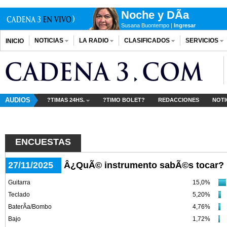
Noche y DÃ­a
Susana Buontempo |
Ingresar
NOTICIAS
LA RADIO
CLASIFICADOS
SERVICIOS
INICIO
AUDIOS
?TIMAS 24HS.
?TIMO BOLET?
REDACCIONES
NOTI
ENCUESTAS
27/11/2025
Â¿QuÃ© instrumento sabÃ©s tocar?
Guitarra
15,0%
Teclado
5,20%
BaterÃ­a/Bombo
4,76%
Bajo
1,72%