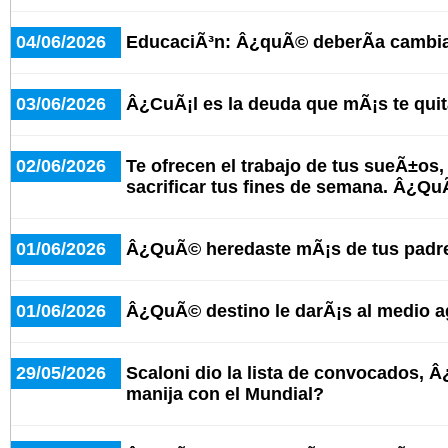
04/06/2026
EducaciÃ³n: Â¿quÃ© deberÃ­a cambia
03/06/2026
Â¿CuÃ¡l es la deuda que mÃ¡s te qui
02/06/2026
Te ofrecen el trabajo de tus sueÃ±os,
sacrificar tus fines de semana. Â¿
01/06/2026
Â¿QuÃ© heredaste mÃ¡s de tus padr
01/06/2026
Â¿QuÃ© destino le darÃ¡s al medio 
29/05/2026
Scaloni dio la lista de convocados, 
manija con el Mundial?