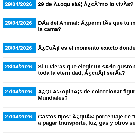
29/04/2026
29 de Ã±oquisâ€¦ Â¿cÃ³mo lo vivÃ­s?
29/04/2026
DÃ­a del Animal: Â¿permitÃ­s que tu
la cama?
28/04/2026
Â¿CuÃ¡l es el momento exacto donde 
28/04/2026
Si tuvieras que elegir un sÃ³lo gusto
toda la eternidad, Â¿cuÃ¡l serÃ­a?
27/04/2026
Â¿QuÃ© opinÃ¡s de coleccionar figuri
Mundiales?
27/04/2026
Gastos fijos: Â¿quÃ© porcentaje de t
a pagar transporte, luz, gas y otros s