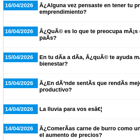
16/04/2026
Â¿Alguna vez pensaste en tener tu p
emprendimiento?
16/04/2026
Â¿QuÃ© es lo que te preocupa mÃ¡s d
paÃ­s?
15/04/2026
En tu dÃ­a a dÃ­a, Â¿quÃ© te ayuda mÃ
bienestar?
15/04/2026
Â¿En dÃ³nde sentÃ­s que rendÃ­s mej
productivo?
14/04/2026
La lluvia para vos esâ€¦
14/04/2026
Â¿ComerÃ­as carne de burro como una
el aumento de precios?