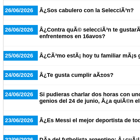
26/06/2026
Â¿Sos cabulero con la SelecciÃ³n?
26/06/2026
Â¿Contra quÃ© selecciÃ³n te gustarÃ
enfrentemos en 16avos?
25/06/2026
Â¿CÃ³mo estÃ¡ hoy tu familiar mÃ¡s
24/06/2026
Â¿Te gusta cumplir aÃ±os?
24/06/2026
Si pudieras charlar dos horas con un
genios del 24 de junio, Â¿a quiÃ©n e
23/06/2026
Â¿Es Messi el mejor deportista de to
22/06/2026
DÃ­a del futbolista argentino: Â¿cuÃ¡