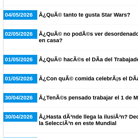
04/05/2026
Â¿QuÃ© tanto te gusta Star Wars?
02/05/2026
Â¿QuÃ© no podÃ©s ver desordenado 
en casa?
01/05/2026
Â¿QuÃ© hacÃ©s el DÃ­a del Trabajad
01/05/2026
Â¿Con quÃ© comida celebrÃ¡s el DÃ­a
30/04/2026
Â¿TenÃ©s pensado trabajar el 1 de 
30/04/2026
Â¿Hasta dÃ³nde llega la ilusiÃ³n? De
la SelecciÃ³n en este Mundial