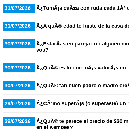
31/07/2026
Â¿TomÃ¡s caÃ±a con ruda cada 1Â° 
31/07/2026
Â¿A quÃ© edad te fuiste de la casa d
30/07/2026
Â¿EstarÃ­as en pareja con alguien 
vos?
30/07/2026
Â¿QuÃ© es lo que mÃ¡s valorÃ¡s en 
30/07/2026
Â¿QuÃ© tan buen padre o madre cre
29/07/2026
Â¿CÃ³mo superÃ¡s (o superaste) un 
29/07/2026
Â¿QuÃ© te parece el precio de $20 mi
en el Kempes?