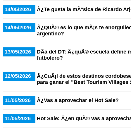
14/05/2026
Â¿Te gusta la mÃºsica de Ricardo Ar
14/05/2026
Â¿QuÃ© es lo que mÃ¡s te enorgullece
argentino?
13/05/2026
DÃ­a del DT: Â¿quÃ© escuela define 
futbolero?
12/05/2026
Â¿CuÃ¡l de estos destinos cordobeses
para ganar el "Best Tourism Villages
11/05/2026
Â¿Vas a aprovechar el Hot Sale?
11/05/2026
Hot Sale: Â¿en quÃ© vas a aprovecha