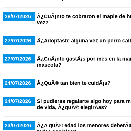
28/07/2026
Â¿CuÃ¡nto te cobraron el maple de h
vez?
27/07/2026
Â¿Adoptaste alguna vez un perro cal
27/07/2026
Â¿CuÃ¡nto gastÃ¡s por mes en la man
mascota?
24/07/2026
Â¿QuÃ© tan bien te cuidÃ¡s?
24/07/2026
Si pudieras regalarte algo hoy para m
de vida, Â¿quÃ© elegirÃ­as?
23/07/2026
Â¿A quÃ© edad los menores deberÃ­a