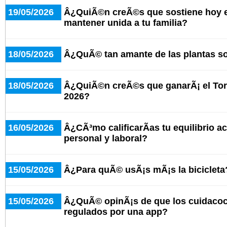
19/05/2026
Â¿QuiÃ©n creÃ©s que sostiene hoy e
mantener unida a tu familia?
18/05/2026
Â¿QuÃ© tan amante de las plantas s
18/05/2026
Â¿QuiÃ©n creÃ©s que ganarÃ¡ el Tor
2026?
16/05/2026
Â¿CÃ³mo calificarÃ­as tu equilibrio ac
personal y laboral?
15/05/2026
Â¿Para quÃ© usÃ¡s mÃ¡s la bicicleta
15/05/2026
Â¿QuÃ© opinÃ¡s de que los cuidaco
regulados por una app?