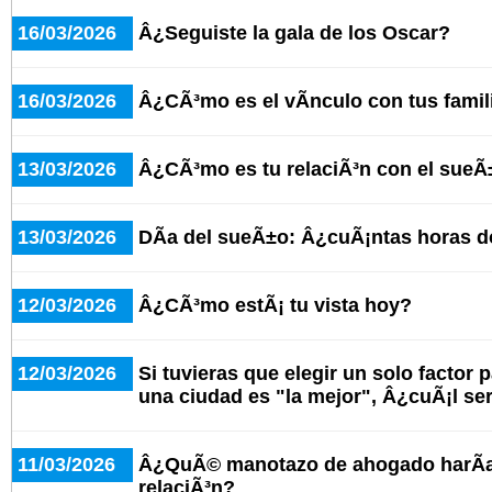
16/03/2026
Â¿Seguiste la gala de los Oscar?
16/03/2026
Â¿CÃ³mo es el vÃ­nculo con tus famil
13/03/2026
Â¿CÃ³mo es tu relaciÃ³n con el sue
13/03/2026
DÃ­a del sueÃ±o: Â¿cuÃ¡ntas horas d
12/03/2026
Â¿CÃ³mo estÃ¡ tu vista hoy?
12/03/2026
Si tuvieras que elegir un solo factor 
una ciudad es "la mejor", Â¿cuÃ¡l se
11/03/2026
Â¿QuÃ© manotazo de ahogado harÃ­as
relaciÃ³n?