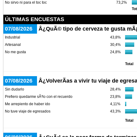
No sirvo ni para el toc toc
73,2%
Tot
ÚLTIMAS ENCUESTAS
07/08/2026
Â¿QuÃ© tipo de cerveza te gusta mÃ
Industrial
43,8%
Artesanal
30,4%
No me gusta
24,8%
Total
07/08/2026
Â¿VolverÃ­as a vivir tu viaje de egre
Sin dudarlo
28,4%
Prefiero quedarme sÃ³lo con el recuerdo
23,8%
Me arrepiento de haber ido
4,11%
No tuve viaje de egresados
43,3%
Total