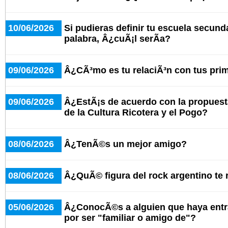
10/06/2026
Si pudieras definir tu escuela secund
palabra, Â¿cuÃ¡l serÃ­a?
09/06/2026
Â¿CÃ³mo es tu relaciÃ³n con tus pri
09/06/2026
Â¿EstÃ¡s de acuerdo con la propuesta
de la Cultura Ricotera y el Pogo?
08/06/2026
Â¿TenÃ©s un mejor amigo?
08/06/2026
Â¿QuÃ© figura del rock argentino te
05/06/2026
Â¿ConocÃ©s a alguien que haya entr
por ser "familiar o amigo de"?