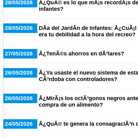
28/05/2026
Â¿QuÃ© es lo que mÃ¡s recordÃ¡s del
infantes?
28/05/2026
DÃ­a del JardÃ­n de Infantes: Â¿CuÃ¡l
era tu debilidad a la hora del recreo?
27/05/2026
Â¿TenÃ©s ahorros en dÃ³lares?
26/05/2026
Â¿Ya usaste el nuevo sistema de est
CÃ³rdoba con controladores?
26/05/2026
Â¿MirÃ¡s los octÃ³gonos negros antes
compra de un alimento?
24/05/2026
Â¿QuÃ© te genera la consagraciÃ³n 