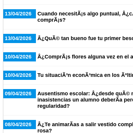
13/04/2026
Cuando necesitÃ¡s algo puntual, Â¿c
comprÃ¡s?
13/04/2026
Â¿QuÃ© tan bueno fue tu primer bes
10/04/2026
Â¿ComprÃ¡s flores alguna vez en el 
10/04/2026
Tu situaciÃ³n econÃ³mica en los Ãºlt
09/04/2026
Ausentismo escolar: Â¿desde quÃ© 
inasistencias un alumno deberÃ­a per
regularidad?
08/04/2026
Â¿Te animarÃ­as a salir vestido comp
rosa?