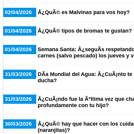
02/04/2026
Â¿QuÃ© es Malvinas para vos hoy?
01/04/2026
Â¿QuÃ© tipos de bromas te gustan?
01/04/2026
Semana Santa: Â¿seguÃ­s respetando
carnes (salvo pescado) los jueves y 
31/03/2026
DÃ­a Mundial del Agua: Â¿CuÃ¡nto te
ducha?
31/03/2026
Â¿CuÃ¡ndo fue la Ãºltima vez que cha
profundamente con tu hijo?
30/03/2026
Â¿QuÃ© hay que hacer con los cuid
(naranjitas)?