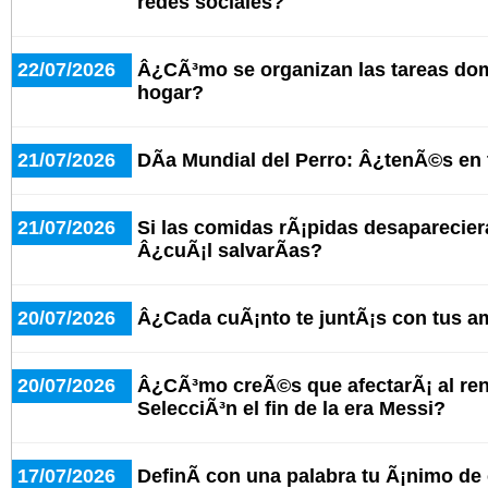
redes sociales?
22/07/2026
Â¿CÃ³mo se organizan las tareas do
hogar?
21/07/2026
DÃ­a Mundial del Perro: Â¿tenÃ©s en
21/07/2026
Si las comidas rÃ¡pidas desaparecier
Â¿cuÃ¡l salvarÃ­as?
20/07/2026
Â¿Cada cuÃ¡nto te juntÃ¡s con tus a
20/07/2026
Â¿CÃ³mo creÃ©s que afectarÃ¡ al ren
SelecciÃ³n el fin de la era Messi?
17/07/2026
DefinÃ­ con una palabra tu Ã¡nimo de c