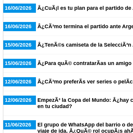
16/06/2026
Â¿CuÃ¡l es tu plan para el partido de
16/06/2026
Â¿CÃ³mo termina el partido ante Arge
15/06/2026
Â¿TenÃ©s camiseta de la SelecciÃ³n
15/06/2026
Â¿Para quÃ© contratarÃ­as un amigo 
12/06/2026
Â¿CÃ³mo preferÃ­s ver series o pelÃ­
12/06/2026
EmpezÃ³ la Copa del Mundo: Â¿hay c
en tu ciudad?
11/06/2026
El grupo de WhatsApp del barrio o del
viaje de ida. Â¿QuÃ© rol ocupÃ¡s ahÃ