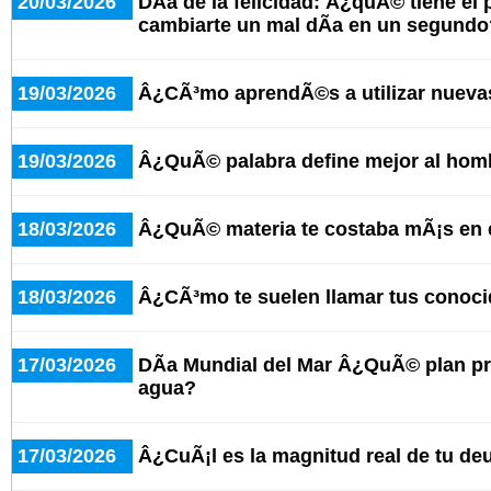
20/03/2026
DÃ­a de la felicidad: Â¿quÃ© tiene el
cambiarte un mal dÃ­a en un segundo
19/03/2026
Â¿CÃ³mo aprendÃ©s a utilizar nueva
19/03/2026
Â¿QuÃ© palabra define mejor al hom
18/03/2026
Â¿QuÃ© materia te costaba mÃ¡s en 
18/03/2026
Â¿CÃ³mo te suelen llamar tus conoc
17/03/2026
DÃ­a Mundial del Mar Â¿QuÃ© plan pre
agua?
17/03/2026
Â¿CuÃ¡l es la magnitud real de tu d