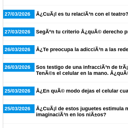
27/03/2026
Â¿CuÃ¡l es tu relaciÃ³n con el teatro
27/03/2026
SegÃºn tu criterio Â¿quÃ© derecho 
26/03/2026
Â¿Te preocupa la adicciÃ³n a las red
26/03/2026
Sos testigo de una infracciÃ³n de trÃ¡
TenÃ©s el celular en la mano. Â¿qu
25/03/2026
Â¿En quÃ© modo dejas el celular cu
25/03/2026
Â¿CuÃ¡l de estos juguetes estimula 
imaginaciÃ³n en los niÃ±os?