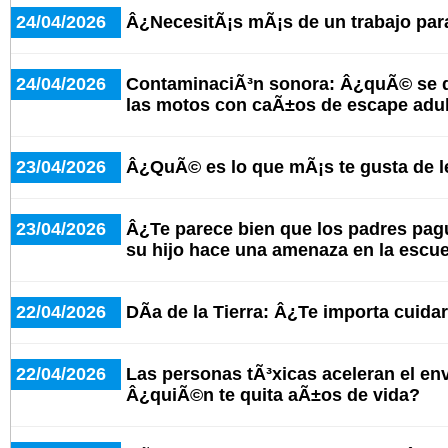
24/04/2026
Â¿NecesitÃ¡s mÃ¡s de un trabajo para
24/04/2026
ContaminaciÃ³n sonora: Â¿quÃ© se d
las motos con caÃ±os de escape adu
23/04/2026
Â¿QuÃ© es lo que mÃ¡s te gusta de le
23/04/2026
Â¿Te parece bien que los padres pagu
su hijo hace una amenaza en la escu
22/04/2026
DÃ­a de la Tierra: Â¿Te importa cuida
22/04/2026
Las personas tÃ³xicas aceleran el en
Â¿quiÃ©n te quita aÃ±os de vida?