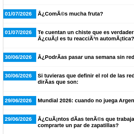
01/07/2026
Â¿ComÃ©s mucha fruta?
01/07/2026
Te cuentan un chiste que es verdad
Â¿cuÃ¡l es tu reacciÃ³n automÃ¡tica
30/06/2026
Â¿PodrÃ­as pasar una semana sin red
30/06/2026
Si tuvieras que definir el rol de las r
dirÃ­as que son:
29/06/2026
Mundial 2026: cuando no juega Argent
29/06/2026
Â¿CuÃ¡ntos dÃ­as tenÃ©s que trabaja
comprarte un par de zapatillas?