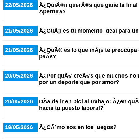
22/05/2026
Â¿QuiÃ©n querÃ©s que gane la final 
Apertura?
21/05/2026
Â¿CuÃ¡l es tu momento ideal para u
21/05/2026
Â¿QuÃ© es lo que mÃ¡s te preocupa d
paÃ­s?
20/05/2026
Â¿Por quÃ© creÃ©s que muchos hom
por un deporte que por amor?
20/05/2026
DÃ­a de ir en bici al trabajo: Â¿en qu
hacia tu puesto laboral?
19/05/2026
Â¿CÃ³mo sos en los juegos?