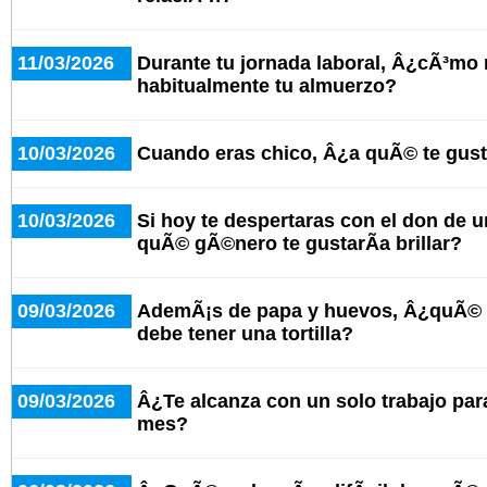
11/03/2026
Durante tu jornada laboral, Â¿cÃ³mo
habitualmente tu almuerzo?
10/03/2026
Cuando eras chico, Â¿a quÃ© te gus
10/03/2026
Si hoy te despertaras con el don de u
quÃ© gÃ©nero te gustarÃ­a brillar?
09/03/2026
AdemÃ¡s de papa y huevos, Â¿quÃ© o
debe tener una tortilla?
09/03/2026
Â¿Te alcanza con un solo trabajo para 
mes?