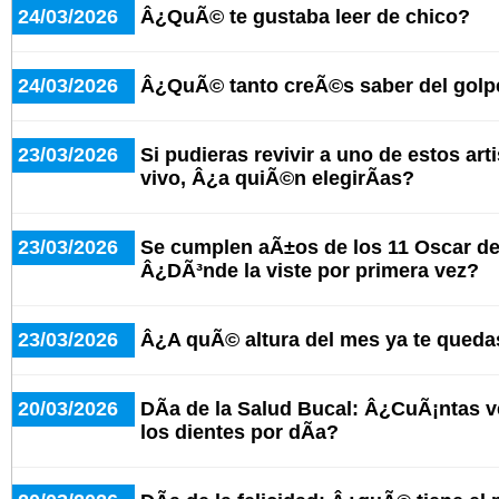
24/03/2026
Â¿QuÃ© te gustaba leer de chico?
24/03/2026
Â¿QuÃ© tanto creÃ©s saber del golpe 
23/03/2026
Si pudieras revivir a uno de estos art
vivo, Â¿a quiÃ©n elegirÃ­as?
23/03/2026
Se cumplen aÃ±os de los 11 Oscar de 
Â¿DÃ³nde la viste por primera vez?
23/03/2026
Â¿A quÃ© altura del mes ya te queda
20/03/2026
DÃ­a de la Salud Bucal: Â¿CuÃ¡ntas ve
los dientes por dÃ­a?