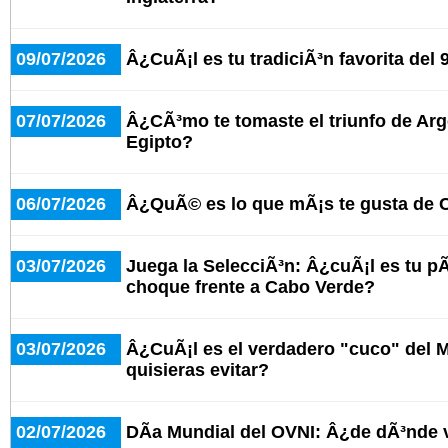
09/07/2026
Â¿CuÃ¡l es tu tradiciÃ³n favorita del 
07/07/2026
Â¿CÃ³mo te tomaste el triunfo de Arg
Egipto?
06/07/2026
Â¿QuÃ© es lo que mÃ¡s te gusta de 
03/07/2026
Juega la SelecciÃ³n: Â¿cuÃ¡l es tu pÃ¡
choque frente a Cabo Verde?
03/07/2026
Â¿CuÃ¡l es el verdadero "cuco" del 
quisieras evitar?
02/07/2026
DÃ­a Mundial del OVNI: Â¿de dÃ³nde 