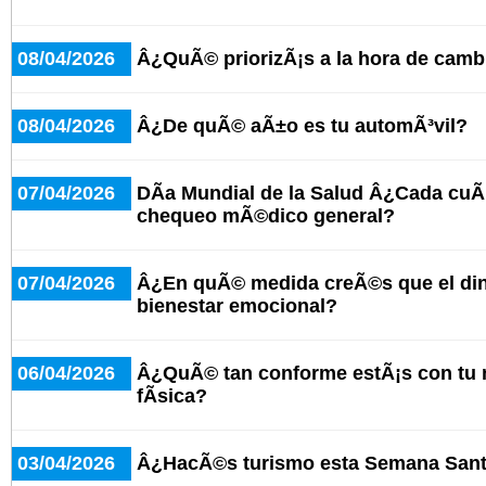
08/04/2026
Â¿QuÃ© priorizÃ¡s a la hora de cambi
08/04/2026
Â¿De quÃ© aÃ±o es tu automÃ³vil?
07/04/2026
DÃ­a Mundial de la Salud Â¿Cada cuÃ
chequeo mÃ©dico general?
07/04/2026
Â¿En quÃ© medida creÃ©s que el dine
bienestar emocional?
06/04/2026
Â¿QuÃ© tan conforme estÃ¡s con tu n
fÃ­sica?
03/04/2026
Â¿HacÃ©s turismo esta Semana San