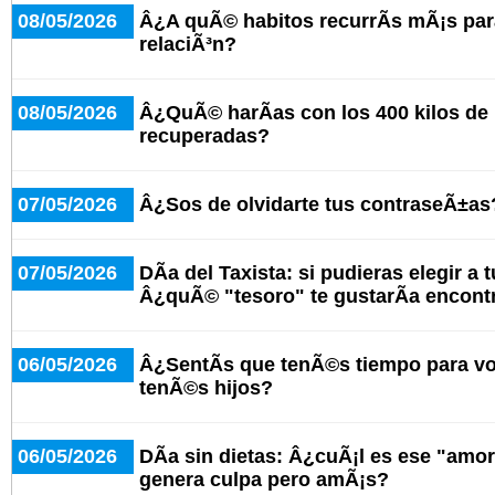
08/05/2026
Â¿A quÃ© habitos recurrÃ­s mÃ¡s par
relaciÃ³n?
08/05/2026
Â¿QuÃ© harÃ­as con los 400 kilos de
recuperadas?
07/05/2026
Â¿Sos de olvidarte tus contraseÃ±as
07/05/2026
DÃ­a del Taxista: si pudieras elegir a 
Â¿quÃ© "tesoro" te gustarÃ­a encont
06/05/2026
Â¿SentÃ­s que tenÃ©s tiempo para v
tenÃ©s hijos?
06/05/2026
DÃ­a sin dietas: Â¿cuÃ¡l es ese "amo
genera culpa pero amÃ¡s?