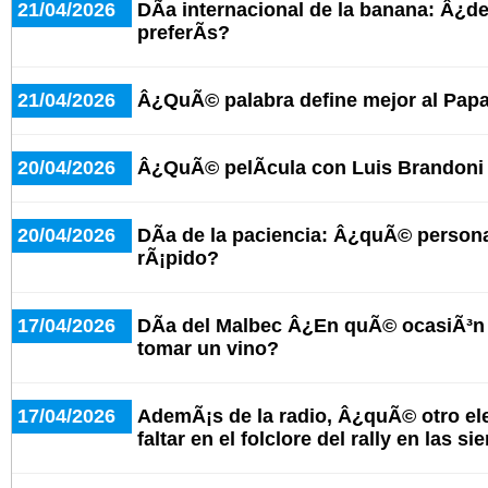
21/04/2026
DÃ­a internacional de la banana: Â¿d
preferÃ­s?
21/04/2026
Â¿QuÃ© palabra define mejor al Pap
20/04/2026
Â¿QuÃ© pelÃ­cula con Luis Brandoni
20/04/2026
DÃ­a de la paciencia: Â¿quÃ© person
rÃ¡pido?
17/04/2026
DÃ­a del Malbec Â¿En quÃ© ocasiÃ³n 
tomar un vino?
17/04/2026
AdemÃ¡s de la radio, Â¿quÃ© otro e
faltar en el folclore del rally en las si