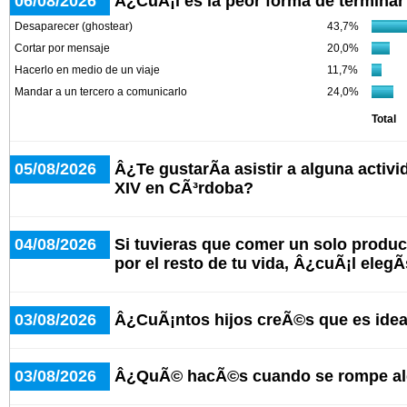
06/08/2026
Â¿CuÃ¡l es la peor forma de terminar
Desaparecer (ghostear)
43,7%
Cortar por mensaje
20,0%
Hacerlo en medio de un viaje
11,7%
Mandar a un tercero a comunicarlo
24,0%
Total
05/08/2026
Â¿Te gustarÃ­a asistir a alguna activ
XIV en CÃ³rdoba?
04/08/2026
Si tuvieras que comer un solo produc
por el resto de tu vida, Â¿cuÃ¡l elegÃ
03/08/2026
Â¿CuÃ¡ntos hijos creÃ©s que es idea
03/08/2026
Â¿QuÃ© hacÃ©s cuando se rompe alg