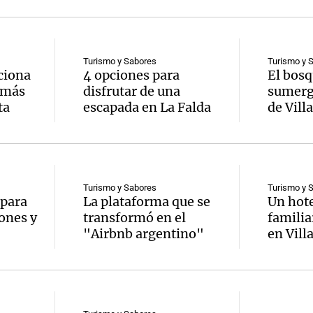
Turismo y Sabores
Turismo y 
ciona
4 opciones para
El bosq
 más
disfrutar de una
sumerg
ta
escapada en La Falda
de Vill
Turismo y Sabores
Turismo y 
 para
La plataforma que se
Un hote
ones y
transformó en el
familia
"Airbnb argentino"
en Vill