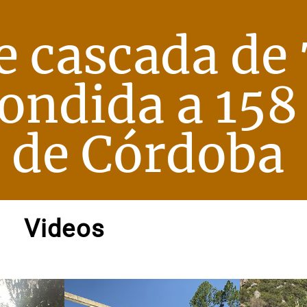
e cascada de
ondida a 158
Notas
Notas
No
e en Cadena 3
El huracán de Arequito
Cadena 3 en
 de Córdoba
Videos