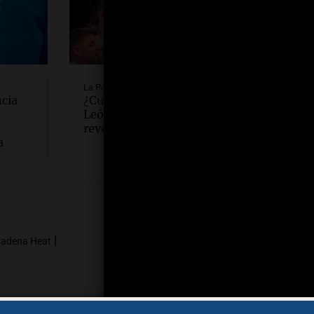
La Popu
cia
¿Cuáles son los hits de Carin
León que fueron
reversionados al cuarteto?
a
Seguinos en
|
adena Heat