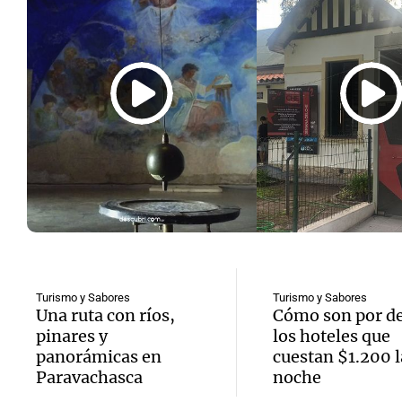
Capilla de Buffo, un
Como es la c
lugar para
“Che Gueva
enamorarse de
Alta Gra
Turismo y Sabores
Turismo y Sabores
Una ruta con ríos,
Cómo son por d
Córdoba
pinares y
los hoteles que
panorámicas en
cuestan $1.200 l
Paravachasca
noche