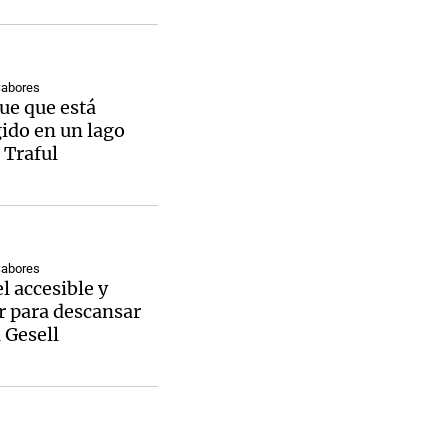
Sabores
ue que está
ido en un lago
a Traful
Sabores
l accesible y
r para descansar
a Gesell