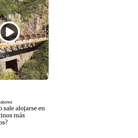
ía por los
s colgantes
las Altas
Sabores
 sale alojarse en
umbres
tinos más
os?