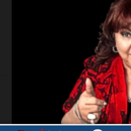
Política esquina Economía
Socieda
Tierras: ¿Y si en lugar de
Decla
declamar la Patria prueban
Almir
con ocuparla?
revela
previ
Por
Adrián Simioni
Descargá nuestra App
Nuestros pa