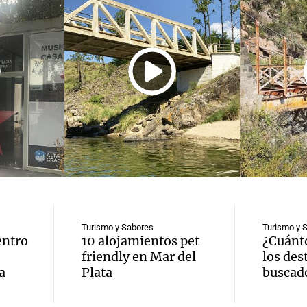
asa del
"Puente Blanco", el
Un d
ra" en
paraíso de San
puente
cia
Miguel de los Ríos
de 
Turismo y Sabores
Turismo y 
entro
10 alojamientos pet
¿Cuánto
C
friendly en Mar del
los des
a
Plata
buscad