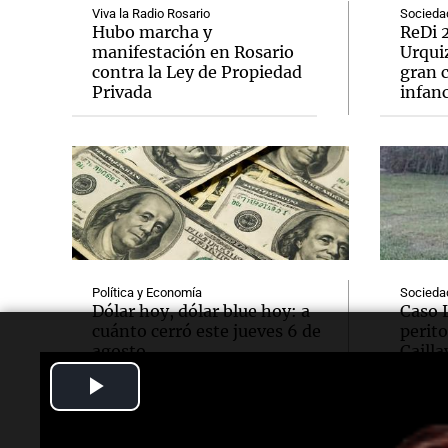
Viva la Radio Rosario
Socieda
Hubo marcha y
ReDi 2
manifestación en Rosario
Urquiz
contra la Ley de Propiedad
gran c
Privada
infanc
Política y Economía
Socieda
Dólar hoy, dólar blue hoy: a
Caso 
cuánto cerró este jueves 6 de
perito
agosto
Cailla
Play
Video