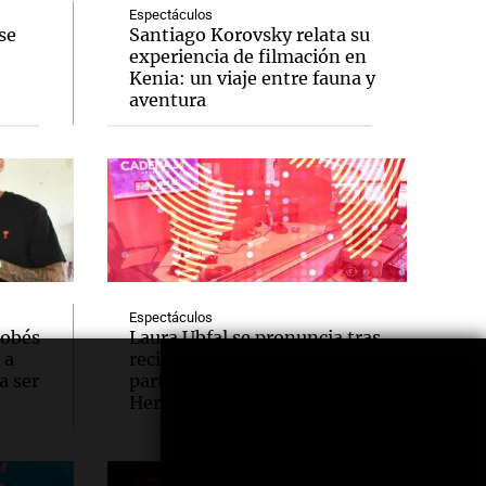
Espectáculos
se
Santiago Korovsky relata su
experiencia de filmación en
Kenia: un viaje entre fauna y
aventura
Espectáculos
dobés
Laura Ubfal se pronuncia tras
 a
recibir carta documento de
a ser
participante de Gran
Hermano