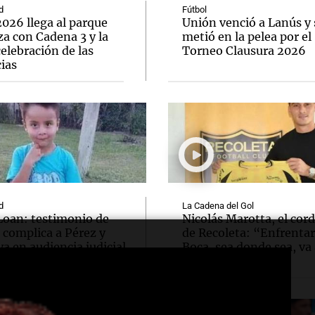
d
Fútbol
026 llega al parque
Unión venció a Lanús y 
a con Cadena 3 y la
metió en la pelea por el
elebración de las
Torneo Clausura 2026
ias
d
La Cadena del Gol
Loan: testimonio de
Nicolás Marotta, el cor
 complica a Pérez y
de Recoleta: “Enfrentar
va en audiencia judicial
Boca, sea donde sea, va 
lindo”