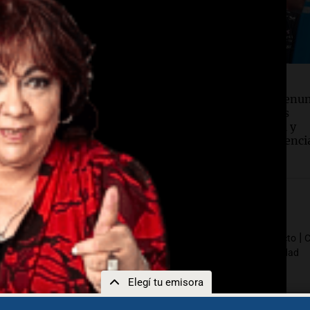
d
Deportes
raciones del enfermero
Franco Colapinto denun
ón sobre Maradona
un robo durante sus
n detalles de la noche
vacaciones en Italia y
a a su muerte
comparte su experienci
|
|
|
|
dres fundadores
Por siempre Mario
Cadena 3 Comercial
Contacto
C
|
|
|
La Popu
Integrar nuestra red
Aviso Legal
Política de Privacidad
Elegí tu emisora