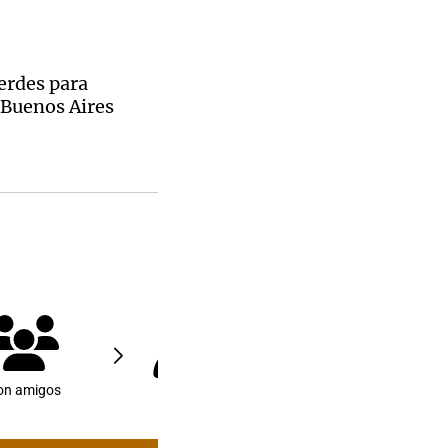
erdes para
 Buenos Aires
on amigos
Solo/a
Con niños