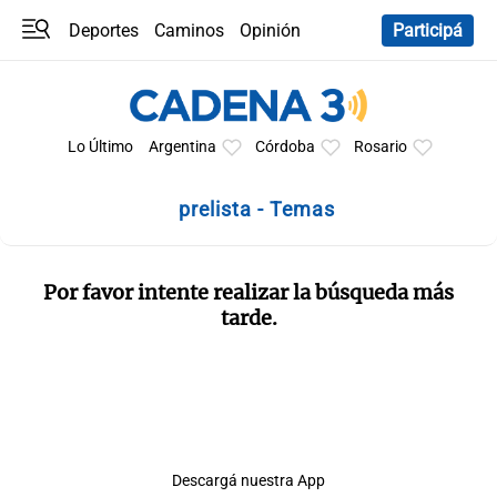
Deportes
Caminos
Opinión
Participá
Programas
Últimas coberturas
Últimas 24 h
En YouTube
Clima
Horóscopo
Lo Último
Argentina
Córdoba
Rosario
prelista - Temas
Por favor intente realizar la búsqueda más
tarde.
Descargá nuestra App