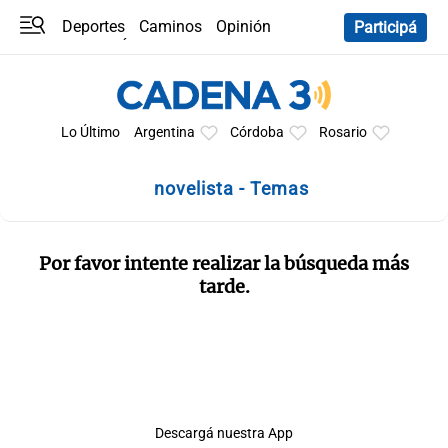
Deportes
Caminos
Opinión
Participá
Programas
Últimas coberturas
Últimas 24 h
En YouTube
Clima
Horóscopo
Lo Último
Argentina
Córdoba
Rosario
novelista - Temas
Por favor intente realizar la búsqueda más
tarde.
Descargá nuestra App