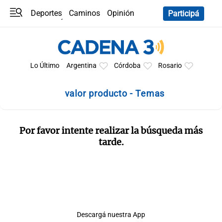
Deportes
Caminos
Opinión
Participá
Programas
Últimas coberturas
Últimas 24 h
En YouTube
Clima
Horóscopo
Lo Último
Argentina
Córdoba
Rosario
valor producto - Temas
Por favor intente realizar la búsqueda más
tarde.
Descargá nuestra App