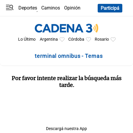
Deportes
Caminos
Opinión
Participá
Programas
Últimas coberturas
Últimas 24 h
En YouTube
Clima
Horóscopo
Lo Último
Argentina
Córdoba
Rosario
terminal omnibus - Temas
Por favor intente realizar la búsqueda más
tarde.
Descargá nuestra App