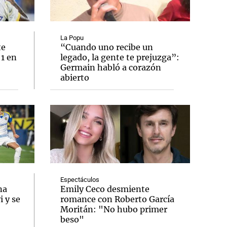
La Popu
te
“Cuando uno recibe un
 1 en
legado, la gente te prejuzga”:
Notas
Germain habló a corazón
tas
Notas
abierto
Venezuela de
 Groenlandia
Comprometidos
Madur
Espectáculos
na
Emily Ceco desmiente
 y se
romance con Roberto García
Moritán: "No hubo primer
beso"