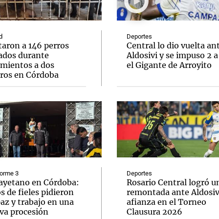
d
Deportes
taron a 146 perros
Central lo dio vuelta an
ados durante
Aldosivi y se impuso 2 a
amientos a dos
el Gigante de Arroyito
Notas
Notas
No
eros en Córdoba
e en Cadena 3
El huracán de Arequito
Cadena 3 en
forme 3
Deportes
ayetano en Córdoba:
Rosario Central logró u
s de fieles pidieron
remontada ante Aldosivi
az y trabajo en una
afianza en el Torneo
va procesión
Clausura 2026