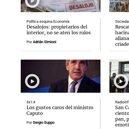
Política esquina Economía
Socieda
Desalojos: propietarios del
Resca
interior, no se aten los rulos
hacin
allan
Notas
Notas
Por
Adrián Simioni
criad
Editorial
Mundial 2026
La Sol
3x1:4
Radioin
Los gustos caros del ministro
San C
Caputo
ciento
pan, p
Por
Sergio Suppo
emoti