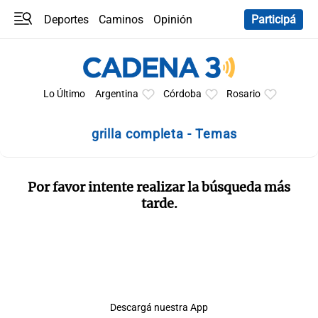
Deportes
Caminos
Opinión
Participá
Programas
Últimas coberturas
Últimas 24 h
En YouTube
Clima
Horóscopo
Lo Último
Argentina
Córdoba
Rosario
grilla completa - Temas
Por favor intente realizar la búsqueda más
tarde.
Descargá nuestra App