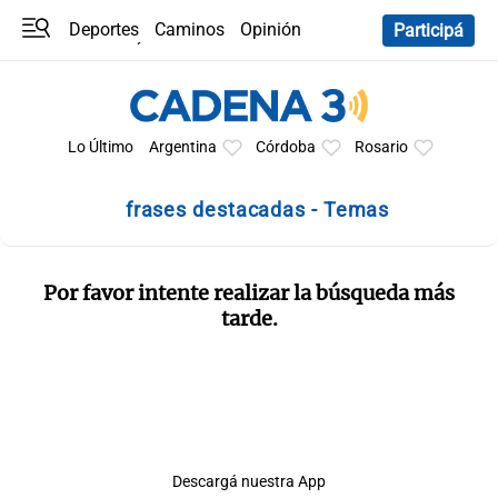
Deportes
Caminos
Opinión
Participá
Programas
Últimas coberturas
Últimas 24 h
En YouTube
Clima
Horóscopo
Lo Último
Argentina
Córdoba
Rosario
frases destacadas - Temas
Por favor intente realizar la búsqueda más
tarde.
Descargá nuestra App