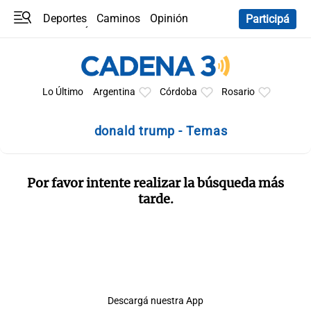
Deportes
Caminos
Opinión
Participá
Programas
Últimas coberturas
Últimas 24 h
En YouTube
Clima
Horóscopo
Lo Último
Argentina
Córdoba
Rosario
donald trump - Temas
Por favor intente realizar la búsqueda más
tarde.
Descargá nuestra App