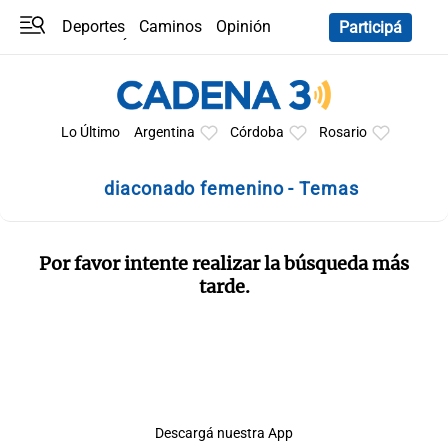
Deportes
Caminos
Opinión
Participá
Programas
Últimas coberturas
Últimas 24 h
En YouTube
Clima
Horóscopo
Lo Último
Argentina
Córdoba
Rosario
diaconado femenino - Temas
Por favor intente realizar la búsqueda más
tarde.
Descargá nuestra App