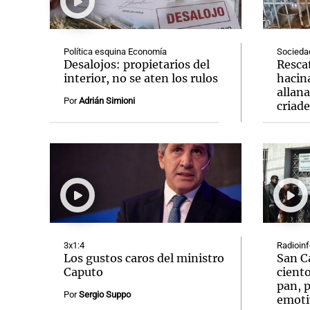
Política esquina Economía
Socieda
Desalojos: propietarios del
Resca
interior, no se aten los rulos
hacin
allan
Notas
Notas
Por
Adrián Simioni
criad
Editorial
Mundial 2026
La Sol
3x1:4
Radioin
Los gustos caros del ministro
San C
Caputo
ciento
pan, p
Por
Sergio Suppo
emoti