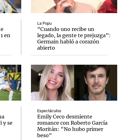
La Popu
te
“Cuando uno recibe un
 1 en
legado, la gente te prejuzga”:
Notas
Germain habló a corazón
tas
Notas
abierto
Venezuela de
 Groenlandia
Comprometidos
Madur
Espectáculos
na
Emily Ceco desmiente
 y se
romance con Roberto García
Moritán: "No hubo primer
beso"