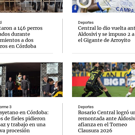
d
Deportes
taron a 146 perros
Central lo dio vuelta an
ados durante
Aldosivi y se impuso 2 a
amientos a dos
el Gigante de Arroyito
Notas
Notas
No
eros en Córdoba
e en Cadena 3
El huracán de Arequito
Cadena 3 en
forme 3
Deportes
ayetano en Córdoba:
Rosario Central logró u
s de fieles pidieron
remontada ante Aldosivi
az y trabajo en una
afianza en el Torneo
va procesión
Clausura 2026