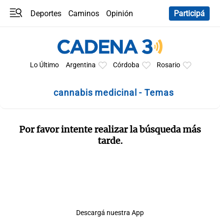
Deportes
Caminos
Opinión
Participá
Programas
Últimas coberturas
Últimas 24 h
En YouTube
Clima
Horóscopo
Lo Último
Argentina
Córdoba
Rosario
cannabis medicinal - Temas
Por favor intente realizar la búsqueda más
tarde.
Descargá nuestra App