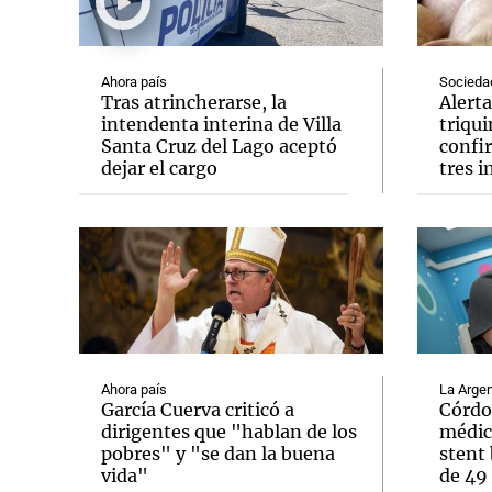
Ahora país
Socieda
Tras atrincherarse, la
Alerta
intendenta interina de Villa
triqu
Santa Cruz del Lago aceptó
confi
Notas
Notas
dejar el cargo
tres 
Editorial
Mundial 2026
La Sol
Ahora país
La Argen
García Cuerva criticó a
Córdo
dirigentes que "hablan de los
médic
pobres" y "se dan la buena
stent 
vida"
de 49 