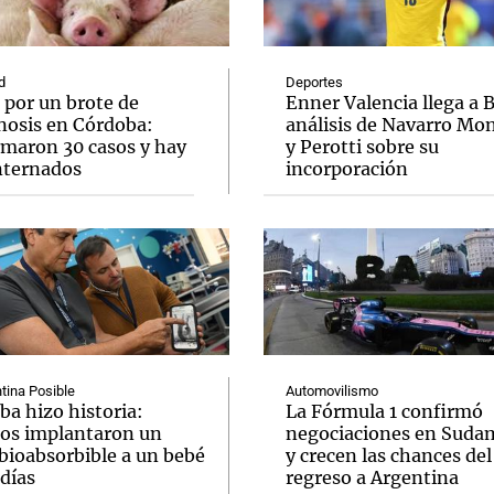
d
Deportes
 por un brote de
Enner Valencia llega a 
inosis en Córdoba:
análisis de Navarro Mo
rmaron 30 casos y hay
y Perotti sobre su
Notas
Notas
No
internados
incorporación
e en Cadena 3
El huracán de Arequito
Cadena 3 en
tina Posible
Automovilismo
ba hizo historia:
La Fórmula 1 confirmó
os implantaron un
negociaciones en Suda
bioabsorbible a un bebé
y crecen las chances del
días
regreso a Argentina