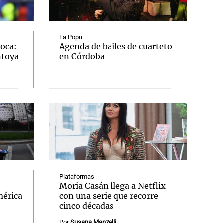
La Popu
Boca:
Agenda de bailes de cuarteto
ntoya
en Córdoba
Notas
tas
Notas
Venezuela de
 Groenlandia
Comprometidos
Madur
Plataformas
Moria Casán llega a Netflix
mérica
con una serie que recorre
cinco décadas
Por
Susana Manzelli