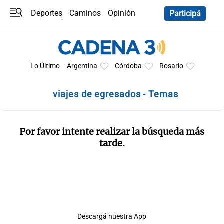
Deportes
Caminos
Opinión
Participá
Programas
Últimas coberturas
Últimas 24 h
En YouTube
Clima
Horóscopo
Lo Último
Argentina
Córdoba
Rosario
viajes de egresados - Temas
Por favor intente realizar la búsqueda más
tarde.
Descargá nuestra App