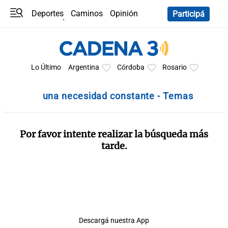
Deportes
Caminos
Opinión
Participá
Programas
Últimas coberturas
Últimas 24 h
En YouTube
Clima
Horóscopo
Lo Último
Argentina
Córdoba
Rosario
una necesidad constante - Temas
Por favor intente realizar la búsqueda más
tarde.
Descargá nuestra App