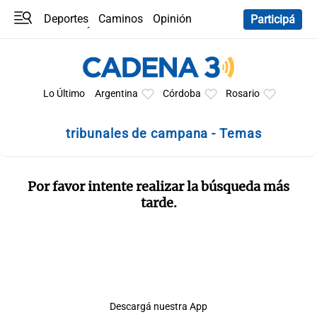
Deportes
Caminos
Opinión
Participá
Programas
Últimas coberturas
Últimas 24 h
En YouTube
Clima
Horóscopo
Lo Último
Argentina
Córdoba
Rosario
tribunales de campana - Temas
Por favor intente realizar la búsqueda más
tarde.
Descargá nuestra App