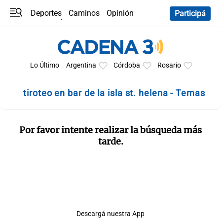
Deportes
Caminos
Opinión
Participá
Programas
Últimas coberturas
Últimas 24 h
En YouTube
Clima
Horóscopo
Lo Último
Argentina
Córdoba
Rosario
tiroteo en bar de la isla st. helena - Temas
Por favor intente realizar la búsqueda más
tarde.
Descargá nuestra App