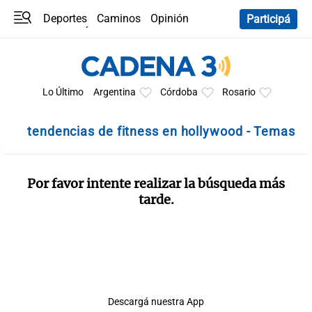
Deportes
Caminos
Opinión
Participá
Programas
Últimas coberturas
Últimas 24 h
En YouTube
Clima
Horóscopo
Lo Último
Argentina
Córdoba
Rosario
tendencias de fitness en hollywood - Temas
Por favor intente realizar la búsqueda más
tarde.
Descargá nuestra App