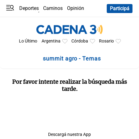
Deportes
Caminos
Opinión
Participá
Programas
Últimas coberturas
Últimas 24 h
En YouTube
Clima
Horóscopo
Lo Último
Argentina
Córdoba
Rosario
summit agro - Temas
Por favor intente realizar la búsqueda más
tarde.
Descargá nuestra App