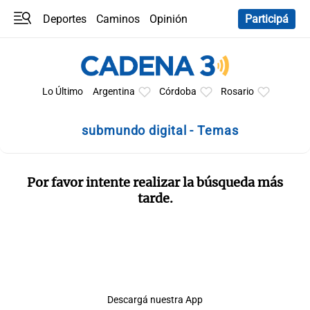
Deportes
Caminos
Opinión
Participá
Programas
Últimas coberturas
Últimas 24 h
En YouTube
Clima
Horóscopo
Lo Último
Argentina
Córdoba
Rosario
submundo digital - Temas
Por favor intente realizar la búsqueda más
tarde.
Descargá nuestra App