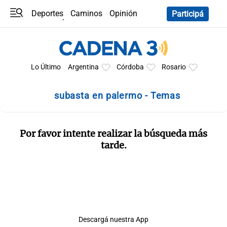
Deportes
Caminos
Opinión
Participá
Programas
Últimas coberturas
Últimas 24 h
En YouTube
Clima
Horóscopo
Lo Último
Argentina
Córdoba
Rosario
subasta en palermo - Temas
Por favor intente realizar la búsqueda más
tarde.
Descargá nuestra App