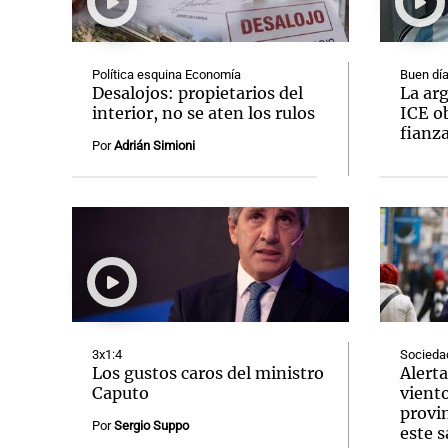
Política esquina Economía
Buen día
Desalojos: propietarios del
La arg
interior, no se aten los rulos
ICE ob
fianz
Notas
Notas
Por
Adrián Simioni
Editorial
Mundial 2026
La Sol
3x1:4
Socieda
Los gustos caros del ministro
Alerta
Caputo
vient
provin
Por
Sergio Suppo
este 