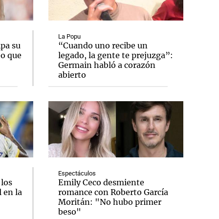
La Popu
ipa su
“Cuando uno recibe un
eo que
legado, la gente te prejuzga”:
Notas
Germain habló a corazón
tas
Notas
abierto
Venezuela de
 Groenlandia
Comprometidos
Madur
Espectáculos
 los
Emily Ceco desmiente
 en la
romance con Roberto García
Moritán: "No hubo primer
beso"