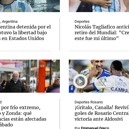
, Argentina
Deportes
entina detenida por el
Nicolás Tagliafico antic
tuvo la libertad bajo
retiro del Mundial: "Cr
a en Estados Unidos
este fue mi último"
Notas
Notas
No
e en Cadena 3
El huracán de Arequito
Cadena 3 en
d
Deportes Rosario
 por frío extremo,
¡Gritalo, Canalla! Reviví
o y Zonda: qué
goles de Rosario Central
cias están afectadas
victoria ante Aldosivi
sábado
Por
Emmanuel Greco