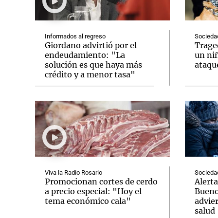
Informados al regreso
Socieda
Giordano advirtió por el
Trage
endeudamiento: "La
un niñ
solución es que haya más
ataque
Notas
Notas
crédito y a menor tasa"
Editorial
Mundial 2026
La Sol
Viva la Radio Rosario
Socieda
Promocionan cortes de cerdo
Alerta
a precio especial: "Hoy el
Bueno
tema económico cala"
advier
salud