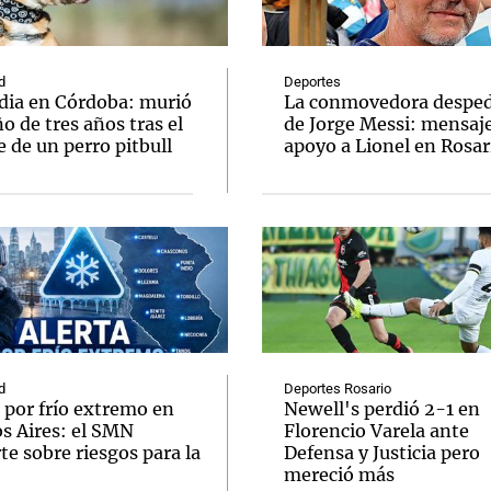
d
Deportes
dia en Córdoba: murió
La conmovedora desped
o de tres años tras el
de Jorge Messi: mensaj
 de un perro pitbull
apoyo a Lionel en Rosar
Notas
Notas
No
e en Cadena 3
El huracán de Arequito
Cadena 3 en
d
Deportes Rosario
 por frío extremo en
Newell's perdió 2-1 en
s Aires: el SMN
Florencio Varela ante
te sobre riesgos para la
Defensa y Justicia pero
mereció más