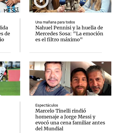
Una mañana para todos
ida
Nahuel Pennisi y la huella de
es de
Mercedes Sosa: "La emoción
Notas
io
es el filtro máximo"
tas
Notas
Venezuela de
 Groenlandia
Comprometidos
Madur
Espectáculos
Marcelo Tinelli rindió
homenaje a Jorge Messi y
evocó una cena familiar antes
del Mundial