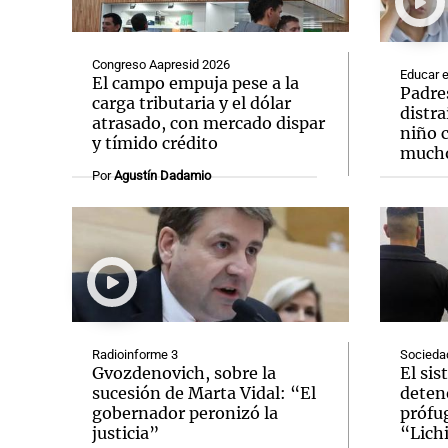
Congreso Aapresid 2026
Educar e
El campo empuja pese a la
Padre
carga tributaria y el dólar
distra
atrasado, con mercado dispar
niño 
Notas
Notas
y tímido crédito
mucho
Editorial
Mundial 2026
La Sol
Por
Agustín Dadamio
Radioinforme 3
Socieda
Gvozdenovich, sobre la
El sis
sucesión de Marta Vidal: “El
deten
gobernador peronizó la
prófug
justicia”
“Lich