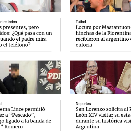
ntre todos
Fútbol
s presentes, pero
Locura por Mastantuono
ídos: ¿Qué pasa con un
hinchas de la Fiorentin
cuando el padre mira
recibieron al argentino
Notas
Notas
No
 el teléfono?
euforia
e en Cadena 3
El huracán de Arequito
Cadena 3 en
d
Deportes
tema Lince permitió
San Lorenzo solicita al
er a “Pescado”,
León XIV visitar su esta
o ligado a la banda de
durante su histórica visi
i” Romero
Argentina