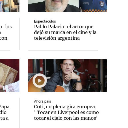
Espectáculos
: los
Pablo Palacio: el actor que
a
dejó su marca en el cine y la
Notas
 con
televisión argentina
tas
Notas
Venezuela de
 Groenlandia
Comprometidos
Madur
Ahora país
 Papa
Coti, en plena gira europea:
dio
"Tocar en Liverpool es como
ta a
tocar el cielo con las manos"