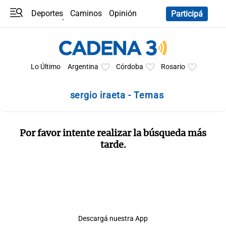
Deportes
Caminos
Opinión
Participá
Programas
Últimas coberturas
Últimas 24 h
En YouTube
Clima
Horóscopo
Lo Último
Argentina
Córdoba
Rosario
sergio iraeta - Temas
Por favor intente realizar la búsqueda más
tarde.
Descargá nuestra App