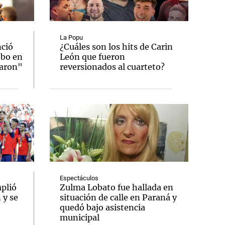
La Popu
nció
¿Cuáles son los hits de Carin
obo en
León que fueron
Notas
jaron"
reversionados al cuarteto?
tas
Notas
Venezuela de
 Groenlandia
Comprometidos
Madur
Espectáculos
plió
Zulma Lobato fue hallada en
 y se
situación de calle en Paraná y
quedó bajo asistencia
municipal