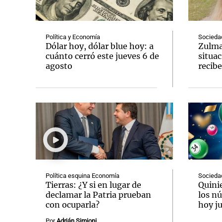
Política y Economía
Socieda
Dólar hoy, dólar blue hoy: a
Zulma
cuánto cerró este jueves 6 de
situac
agosto
recibe
Notas
Notas
Editorial
Mundial 2026
La Sol
Política esquina Economía
Socieda
Tierras: ¿Y si en lugar de
Quini
declamar la Patria prueban
los n
con ocuparla?
hoy ju
Por
Adrián Simioni