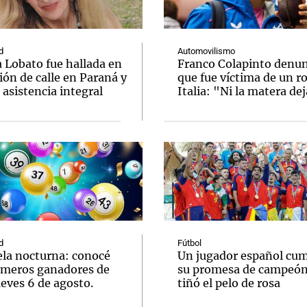
d
Automovilismo
 Lobato fue hallada en
Franco Colapinto denu
ión de calle en Paraná y
que fue víctima de un r
 asistencia integral
Italia: "Ni la matera de
Notas
Notas
No
e en Cadena 3
El huracán de Arequito
Cadena 3 en
d
Fútbol
ela nocturna: conocé
Un jugador español cum
úmeros ganadores de
su promesa de campeón
eves 6 de agosto.
tiñó el pelo de rosa