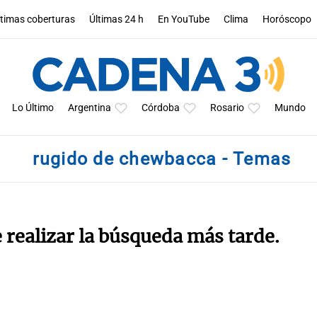
ltimas coberturas
Últimas 24 h
En YouTube
Clima
Horóscopo
Lo Último
Argentina
Córdoba
Rosario
Mundo
rugido de chewbacca - Temas
e realizar la búsqueda más tarde.