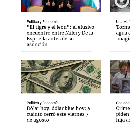
Política y Economía
Una Mañ
"El tigre y el león": el efusivo
Tormen
encuentro entre Milei y De la
agua 
Espriella antes de su
imag
Notas
Notas
asunción
Editorial
Mundial 2026
La Sol
Política y Economía
Socieda
Dólar hoy, dólar blue hoy: a
Crime
cuánto cerró este viernes 7
piden
de agosto
hija a