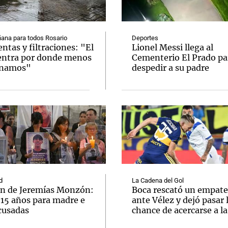
ana para todos Rosario
Deportes
tas y filtraciones: "El
Lionel Messi llega al
entra por donde menos
Cementerio El Prado pa
inamos"
despedir a su padre
Notas
Notas
No
e en Cadena 3
El huracán de Arequito
Cadena 3 en
d
La Cadena del Gol
n de Jeremías Monzón:
Boca rescató un empate
 15 años para madre e
ante Vélez y dejó pasar 
cusadas
chance de acercarse a l