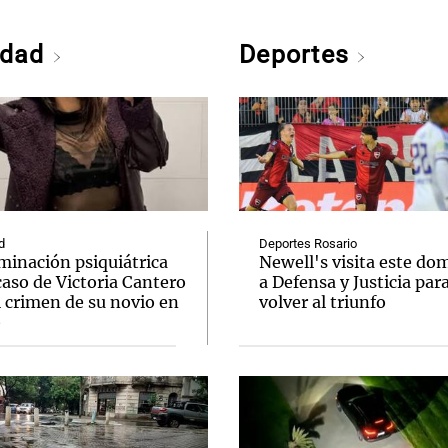
edad
Deportes
d
Deportes Rosario
minación psiquiátrica
Newell's visita este do
caso de Victoria Cantero
a Defensa y Justicia par
l crimen de su novio en
volver al triunfo
o