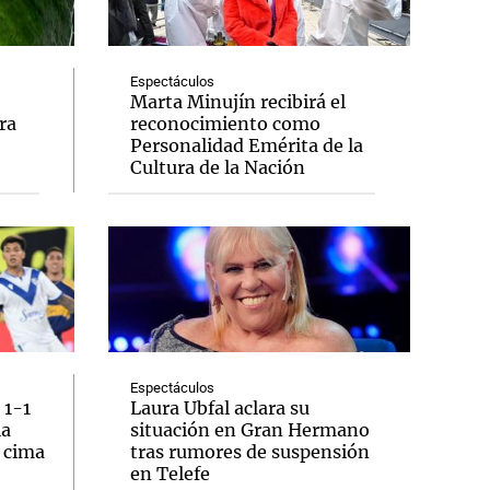
Espectáculos
Marta Minujín recibirá el
ra
reconocimiento como
Notas
Personalidad Emérita de la
tas
Notas
Cultura de la Nación
Venezuela de
 Groenlandia
Comprometidos
Madur
Espectáculos
 1-1
Laura Ubfal aclara su
la
situación en Gran Hermano
a cima
tras rumores de suspensión
en Telefe